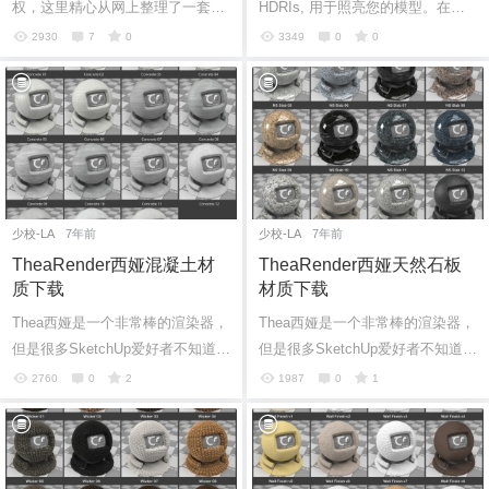
权，这里精心从网上整理了一套可
HDRIs, 用于照亮您的模型。在安
商业用途的免费字体，希望能帮助
装过程中, 将在 Skies 数据文件夹
2930
7
0
3349
0
0
到各位SketchUp爱好者！
下创建一个名为"Hdri-hbi"的新子文
件夹...
少校-LA
7年前
少校-LA
7年前
TheaRender西娅混凝土材
TheaRender西娅天然石板
质下载
材质下载
Thea西娅是一个非常棒的渲染器，
Thea西娅是一个非常棒的渲染器，
但是很多SketchUp爱好者不知道如
但是很多SketchUp爱好者不知道如
何免费获取下载优质素材，这里给
何免费获取下载优质素材，这里给
2760
0
2
1987
0
1
大家分享TheaRender西娅外墙砖材
大家分享TheaRender西娅外墙砖材
质下载...
质下载...