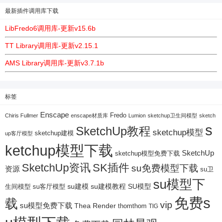
最新插件调用库下载
LibFredo6调用库-更新v15.6b
TT Library调用库-更新v2.15.1
AMS Library调用库-更新v3.7.1b
标签
Enscape
Fredo
Chiris Fullmer
enscape材质库
Lumion
sketchup卫生间模型
sketch
s
SketchUp教程
sketchup模型
sketchup建模
up客厅模型
ketchup模型下载
SketchUp
sketchup模型免费下载
SketchUp资讯
SK插件
su免费模型下载
资源
su卫
su模型下
su建模
su客厅模型
su建模教程
SU模型
生间模型
免费s
载
vip
su模型免费下载
Thea Render
thomthom
TIG