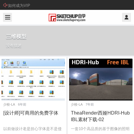
如何成为VIP
三维模型
没有描述
少校-LA
6年前
少校-LA
7年前
[设计师]可商用的免费字体
TheaRender西娅HDRI-Hub
IBL素材下载-02
以前做设计老是担心字体是不是侵
一套10个高品质的基于图像的照明