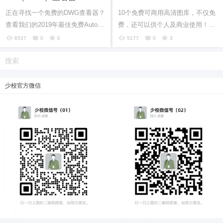
正在寻找一个免费的DWG查看器？
10个免费可商用高清图库，不仅免
忘记密码？
找回
已有帐号？
登录
查看我们的2019年最佳免费AutoC
费，还可以供个人及商业使用！喜
AD查看器指南。 另外还有文件格
欢记得给SketchUp博客点赞哦！
6537
0
0
5177
0
3
式的说明：DWG，DXF和DWF。
少校官方微信