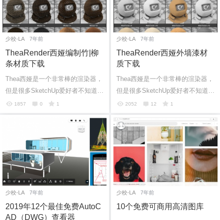
少校-LA
7年前
少校-LA
7年前
TheaRender西娅编制竹|柳
TheaRender西娅外墙漆材
条材质下载
质下载
Thea西娅是一个非常棒的渲染器，
Thea西娅是一个非常棒的渲染器，
但是很多SketchUp爱好者不知道如
但是很多SketchUp爱好者不知道如
何免费获取下载优质素材，这里给
何免费获取下载优质素材，这里给
1857
0
1
2052
12
1
大家分享TheaRender西娅外墙砖材
大家分享TheaRender西娅外墙砖材
质下载...
质下载...
6位以上
6位以上
您没有权限发布内容，请购买会员或者提升权
限。
少校-LA
7年前
少校-LA
7年前
2019年12个最佳免费AutoC
10个免费可商用高清图库
AD（DWG）查看器