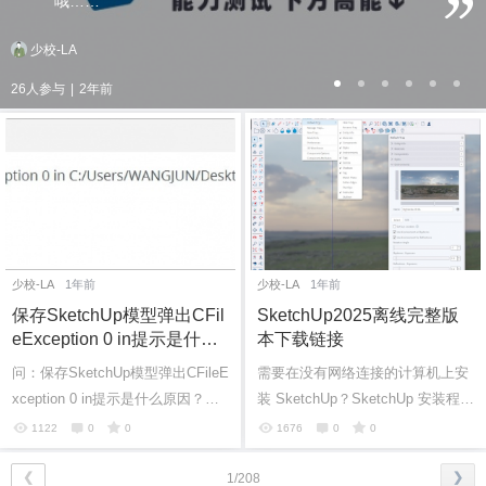
哦……
少校-LA
26人参与
|
2年前
少校-LA
1年前
少校-LA
1年前
保存SketchUp模型弹出CFil
SketchUp2025离线完整版
eException 0 in提示是什么
本下载链接
原因？
问：保存SketchUp模型弹出CFileE
需要在没有网络连接的计算机上安
xception 0 in提示是什么原因？
装 SketchUp？SketchUp 安装程序
答：这个是因为用SketchUp2024
目前提供两个版本，一个版本需要
1122
0
0
1676
0
0
打了这个模型，然后再用SketchUp
网络连接（下载链接如上所示），
2025打开这...
另一个...
❮
❯
1/208