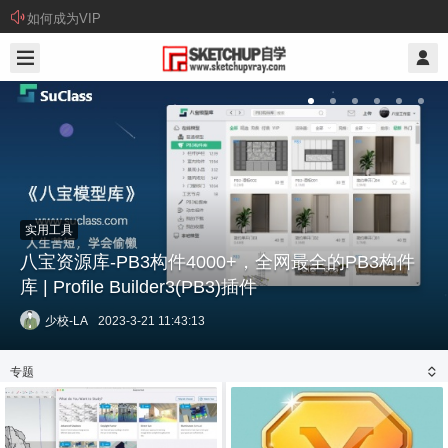
如何成为VIP
少校-LA
最全的PB3构件
SketchUp草图大师室内现代沙发建
少校-LA
2024-3-17 14:34:25
专题