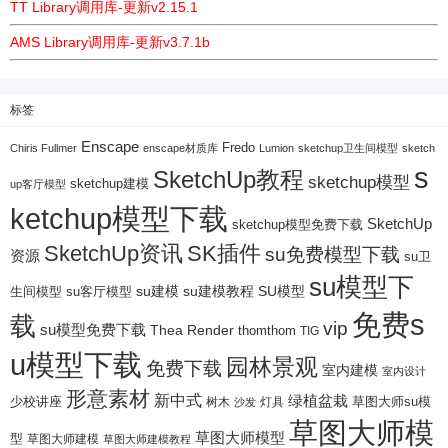
TT Library调用库-更新v2.15.1
AMS Library调用库-更新v3.7.1b
标签
Enscape
Fredo
Chiris Fullmer
enscape材质库
Lumion
sketchup卫生间模型
sketch
s
SketchUp教程
sketchup模型
sketchup建模
up客厅模型
ketchup模型下载
SketchUp
sketchup模型免费下载
SketchUp资讯
SK插件
su免费模型下载
资源
su卫
su模型下
su建模
su客厅模型
su建模教程
SU模型
生间模型
免费s
载
vip
su模型免费下载
Thea Render
thomthom
TIG
u模型下载
园林景观
免费下载
室内建模
室内设计
形意素材
新中式
绿植盆栽
少校讲座
树木
灯具
草图大师su模
沙发
草图大师模
草图大师模型
型
草图大师建模
草图大师建模教程