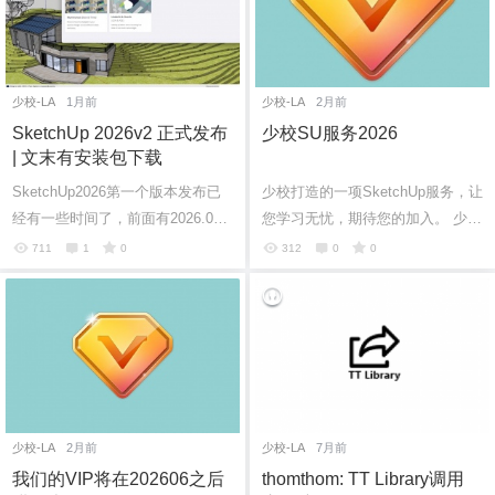
少校-LA
1月前
少校-LA
2月前
SketchUp 2026v2 正式发布
少校SU服务2026
| 文末有安装包下载
SketchUp2026第一个版本发布已
少校打造的一项SketchUp服务，让
经有一些时间了，前面有2026.0版
您学习无忧，期待您的加入。 少校
本、2026.1版本、2026.1.2版本、2
微信号1：sketchupvray 少校微信
711
1
0
312
0
0
026.1.3版本的发布，第现在是5个
号2：sketchupthea 少校微信号3：
版本2026...
sketc...
少校-LA
2月前
少校-LA
7月前
我们的VIP将在202606之后
thomthom: TT Library调用