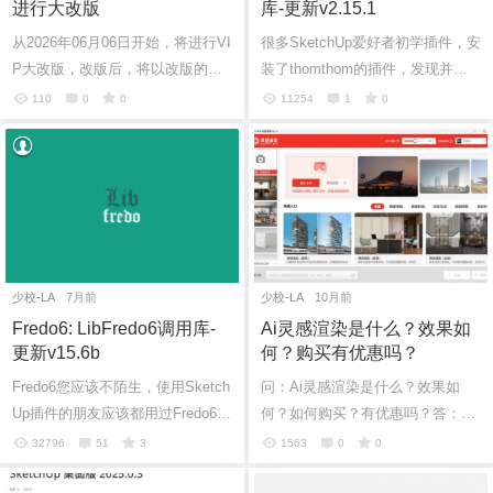
进行大改版
库-更新v2.15.1
从2026年06月06日开始，将进行VI
很多SketchUp爱好者初学插件，安
P大改版，改版后，将以改版的为
装了thomthom的插件，发现并不
准。欢迎大家购买少校的VIP服
能使用而是弹出了一个TT_Lib NO
110
0
0
11254
1
0
务！
T INSTALLED的面板（如下图所
示），这个其...
少校-LA
7月前
少校-LA
10月前
Fredo6: LibFredo6调用库-
Ai灵感渲染是什么？效果如
更新v15.6b
何？购买有优惠吗？
Fredo6您应该不陌生，使用Sketch
问：Ai灵感渲染是什么？效果如
Up插件的朋友应该都用过Fredo6开
何？如何购买？有优惠吗？答：Ai
发的插件。如果您安装Fredo插件
灵感渲染是什么？是SUAPP推出
32796
51
3
1563
0
0
而没有安装LibFredo6调用库的话，
的一个AI工具，也是一套AI组合。
就会弹...
您购买AI工具...