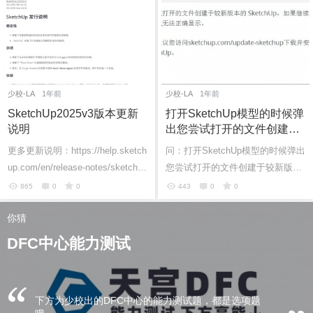
少校-LA
1年前
少校-LA
1年前
SketchUp2025v3版本更新
打开SketchUp模型的时候弹
说明
出您尝试打开的文件创建于
较新版本的SketchUp。如果
更多更新说明：https://help.sketch
问：打开SketchUp模型的时候弹出
继续，某些数据可能会丢失
up.com/en/release-notes/sketchup
您尝试打开的文件创建于较新版本
或无法正确显示
-desktop-202503
的SketchUp。如果继续，某些数据
865
0
0
443
0
0
6位以上
可能会丢失或无法正确显示……
你猜
答：这个是...
6位以上
您没有权限发布内容，请购买会员或者提升权
DFC中心能力测试
限。
下方为少校出的DFC中心的能力测试题，都是选项题
忘记密码？
找回
已有帐号？
登录