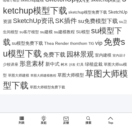
sketchup建模
up客厅模型
ketchup模型下载
SketchUp
sketchup模型免费下载
SketchUp资讯
SK插件
su免费模型下载
资源
su卫
su模型下
su建模
su客厅模型
su建模教程
SU模型
生间模型
免费s
载
vip
su模型免费下载
Thea Render
thomthom
TIG
u模型下载
园林景观
免费下载
室内建模
室内设计
形意素材
新中式
绿植盆栽
少校讲座
树木
灯具
草图大师su模
沙发
草图大师模
草图大师模型
型
草图大师建模
草图大师建模教程
型下载
草图大师模型免费下载
列表
发起
反馈
搜索
Top