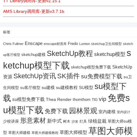
TT Library调用库-更新v2.15.1
AMS Library调用库-更新v3.7.1b
标签
Enscape
Fredo
Chiris Fullmer
enscape材质库
Lumion
sketchup卫生间模型
sketch
s
SketchUp教程
sketchup模型
sketchup建模
up客厅模型
ketchup模型下载
SketchUp
sketchup模型免费下载
SketchUp资讯
SK插件
su免费模型下载
资源
su卫
su模型下
su建模
su客厅模型
su建模教程
SU模型
生间模型
免费s
载
vip
su模型免费下载
Thea Render
thomthom
TIG
u模型下载
园林景观
免费下载
室内建模
室内设计
形意素材
新中式
绿植盆栽
少校讲座
树木
灯具
草图大师su模
沙发
草图大师模
草图大师模型
型
草图大师建模
草图大师建模教程