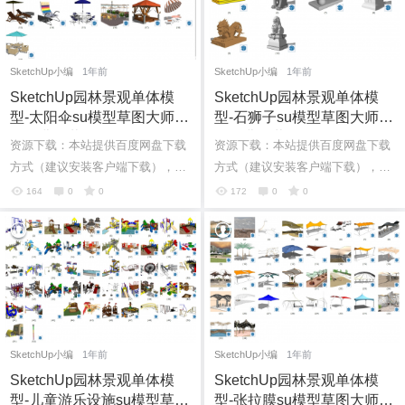
SketchUp小编
1年前
SketchUp小编
1年前
SketchUp园林景观单体模
SketchUp园林景观单体模
型-太阳伞su模型草图大师模
型-石狮子su模型草图大师模
型免费下载20250218
型免费下载20250217
资源下载：本站提供百度网盘下载
资源下载：本站提供百度网盘下载
方式（建议安装客户端下载），如
方式（建议安装客户端下载），如
果网盘下载链接失效请在评论区留
果网盘下载链接失效请在评论区留
164
0
0
172
0
0
言。如果有其它问题也可直接加我
言。如果有其它问题也可直接加我
个人微...
个人微...
SketchUp小编
1年前
SketchUp小编
1年前
SketchUp园林景观单体模
SketchUp园林景观单体模
型-儿童游乐设施su模型草图
型-张拉膜su模型草图大师模