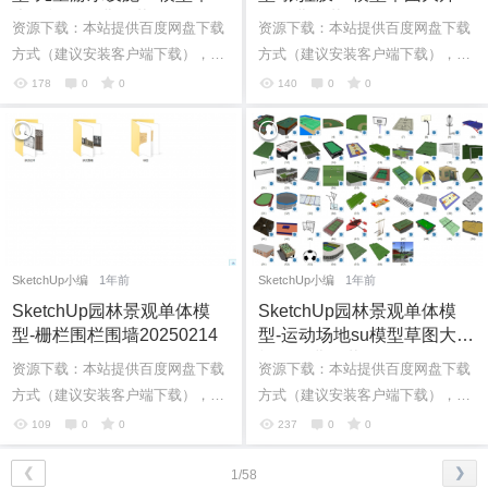
大师模型免费下载20250216
型免费下载20250215
资源下载：本站提供百度网盘下载
资源下载：本站提供百度网盘下载
6位以上
方式（建议安装客户端下载），如
方式（建议安装客户端下载），如
果网盘下载链接失效请在评论区留
果网盘下载链接失效请在评论区留
178
0
0
140
0
0
言。如果有其它问题也可直接加我
言。如果有其它问题也可直接加我
6位以上
您没有权限发布内容，请购买会员或者提升权
限。
个人微...
个人微...
忘记密码？
找回
已有帐号？
登录
SketchUp小编
1年前
SketchUp小编
1年前
SketchUp园林景观单体模
SketchUp园林景观单体模
型-栅栏围栏围墙20250214
型-运动场地su模型草图大师
模型免费下载20250213
资源下载：本站提供百度网盘下载
资源下载：本站提供百度网盘下载
方式（建议安装客户端下载），如
方式（建议安装客户端下载），如
果网盘下载链接失效请在评论区留
果网盘下载链接失效请在评论区留
109
0
0
237
0
0
言。如果有其它问题也可直接加我
言。如果有其它问题也可直接加我
个人微...
个人微...
❮
❯
1/58