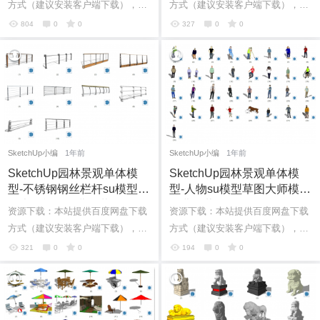
方式（建议安装客户端下载），如
方式（建议安装客户端下载），如
果网盘下载链接失效请在评论区留
果网盘下载链接失效请在评论区留
804
0
0
327
0
0
言。如果有其它问题也可直接加我
言。如果有其它问题也可直接加我
个人微...
个人微...
SketchUp小编
1年前
SketchUp小编
1年前
SketchUp园林景观单体模
SketchUp园林景观单体模
型-不锈钢钢丝栏杆su模型草
型-人物su模型草图大师模型
图大师模型免费下载202502
免费下载20250219
资源下载：本站提供百度网盘下载
资源下载：本站提供百度网盘下载
20
方式（建议安装客户端下载），如
方式（建议安装客户端下载），如
果网盘下载链接失效请在评论区留
果网盘下载链接失效请在评论区留
321
0
0
194
0
0
言。如果有其它问题也可直接加我
言。如果有其它问题也可直接加我
个人微...
个人微...