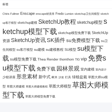
标签
Enscape
Fredo
Chiris Fullmer
enscape材质库
Lumion
sketchup卫生间模型
sketch
s
SketchUp教程
sketchup模型
sketchup建模
up客厅模型
ketchup模型下载
SketchUp
sketchup模型免费下载
SketchUp资讯
SK插件
su免费模型下载
资源
su卫
su模型下
su建模
su客厅模型
su建模教程
SU模型
生间模型
免费s
载
vip
su模型免费下载
Thea Render
thomthom
TIG
u模型下载
园林景观
免费下载
室内建模
室内设计
形意素材
新中式
绿植盆栽
少校讲座
树木
灯具
草图大师su模
沙发
草图大师模
草图大师模型
型
草图大师建模
草图大师建模教程
型下载
草图大师模型免费下载