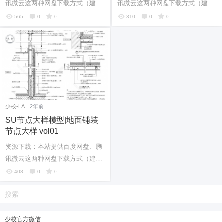
讯微云这两种网盘下载方式（建议
讯微云这两种网盘下载方式（建议
安装客户端下载），如果两种网盘
安装客户端下载），如果两种网盘
565
0
0
310
0
0
下载链接都失效请在评论区留言。
下载链接都失效请在评论区留言。
如果有...
如果有...
少校-LA
2年前
SU节点大样模型|地面铺装
节点大样 vol01
资源下载：本站提供百度网盘、腾
讯微云这两种网盘下载方式（建议
安装客户端下载），如果两种网盘
408
0
0
下载链接都失效请在评论区留言。
如果有...
少校官方微信