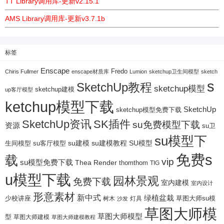
TT Library调用库-更新v2.15.1
AMS Library调用库-更新v3.7.1b
标签
Enscape
Fredo
Chiris Fullmer
enscape材质库
Lumion
sketchup卫生间模型
sketch
s
SketchUp教程
sketchup模型
sketchup建模
up客厅模型
ketchup模型下载
SketchUp
sketchup模型免费下载
SketchUp资讯
SK插件
su免费模型下载
资源
su卫
su模型下
su建模
su客厅模型
su建模教程
SU模型
生间模型
免费s
载
vip
su模型免费下载
Thea Render
thomthom
TIG
u模型下载
园林景观
免费下载
室内建模
室内设计
形意素材
新中式
绿植盆栽
少校讲座
树木
灯具
草图大师su模
沙发
草图大师模
草图大师模型
型
草图大师建模
草图大师建模教程