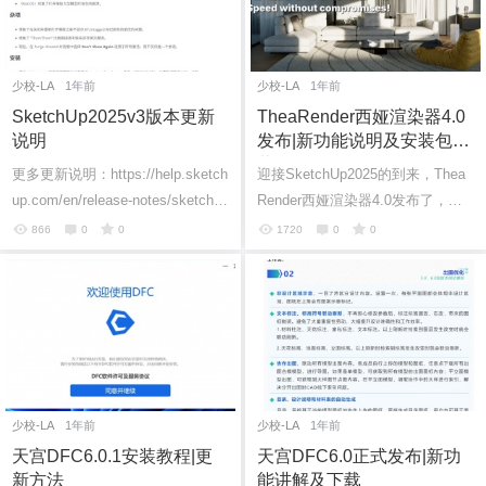
少校-LA
1年前
少校-LA
1年前
SketchUp2025v3版本更新
TheaRender西娅渲染器4.0
说明
发布|新功能说明及安装包下
载
更多更新说明：https://help.sketch
迎接SketchUp2025的到来，Thea
up.com/en/release-notes/sketchup
Render西娅渲染器4.0发布了，目
-desktop-202503
前支持最新的SketchUp2024版
866
0
0
1720
0
0
本……
少校-LA
1年前
少校-LA
1年前
天宫DFC6.0.1安装教程|更
天宫DFC6.0正式发布|新功
新方法
能讲解及下载