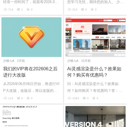
经有一些时间了，前面有2026.0版
您学习无忧，期待您的加入。 少校
本、2026.1版本、2026.1.2版本、2
微信号1：sketchupvray 少校微信
714
1
0
313
0
0
026.1.3版本的发布，第现在是5个
号2：sketchupthea 少校微信号3：
版本2026...
sketc...
少校-LA
2月前
少校-LA
10月前
我们的VIP将在202606之后
Ai灵感渲染是什么？效果如
进行大改版
何？购买有优惠吗？
从2026年06月06日开始，将进行VI
问：Ai灵感渲染是什么？效果如
P大改版，改版后，将以改版的为
何？如何购买？有优惠吗？答：Ai
准。欢迎大家购买少校的VIP服
灵感渲染是什么？是SUAPP推出
113
0
0
1563
0
0
务！
的一个AI工具，也是一套AI组合。
您购买AI工具...