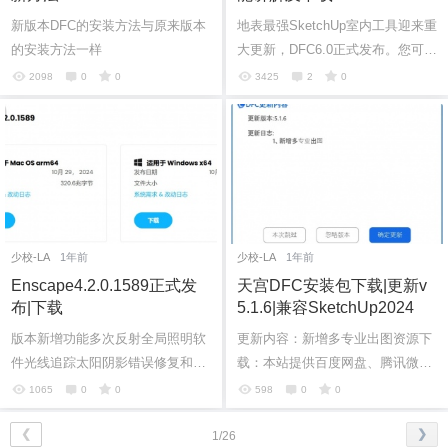
新版本DFC的安装方法与原来版本
地表最强SketchUp室内工具迎来重
6位以上
的安装方法一样
大更新，DFC6.0正式发布。您可能
还在用5.0版本都没有听到任何6.0
2098
0
0
3425
2
0
的消息，没错，是真的发布了（20
6位以上
您没有权限发布内容，请购买会员或者提升权
限。
241206...
忘记密码？
找回
已有帐号？
登录
少校-LA
1年前
少校-LA
1年前
Enscape4.2.0.1589正式发
天宫DFC安装包下载|更新v
布|下载
5.1.6|兼容SketchUp2024
版本新增功能多次反射全局照明软
更新内容：新增多专业出图资源下
件光线追踪太阳阴影错误修复和稳
载：本站提供百度网盘、腾讯微云
定性改进Archicad 28 支持Rhino：
这两种网盘下载方式（建议安装客
1065
0
0
598
0
0
最多支持 6 个剪切平面Rhino： 世
户端下载），如果两种网盘下载链
界坐...
接都失...
❮
❯
1/26