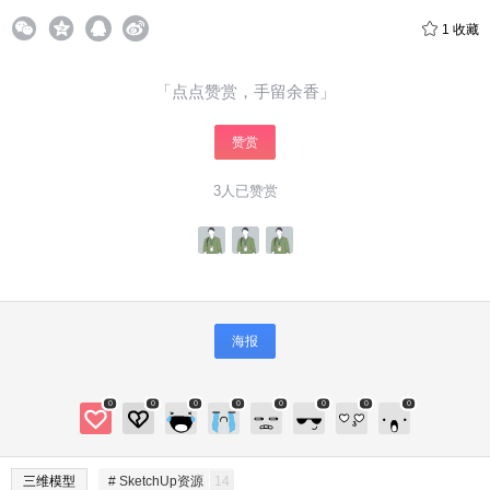
1
收藏
「点点赞赏，手留余香」
赞赏
3人已赞赏
海报
0
0
0
0
0
0
0
0
三维模型
# SketchUp资源
14