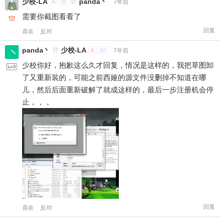
少校-LA
@
panda丶
A
M
7年前
需要你截图看看了
回复
喜欢
反对
panda丶
@
少校-LA
A
M
7年前
少校你好，抱歉这么久才回复，情况是这样的，我把草图卸
了又重新装的，可能之前西娅的源文件没删掉不知道在哪
给少校-LA打赏
儿，然后后面重新破解了就成这样的，最后一步注册机会停
止，，，
付费内容
2
5
10
元
元
元
20
50
自定义
元
元
¥
6位以上
6位以上
您没有权限发布内容，请购买会员或者提升权
回复
喜欢
反对
限。