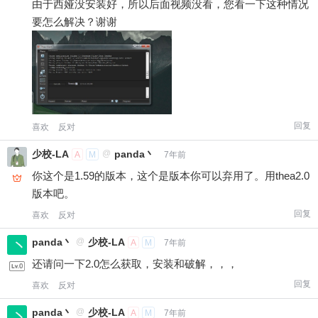
由于西娅没安装好，所以后面视频没看，您看一下这种情况
要怎么解决？谢谢
回复
喜欢
反对
少校-LA
@
panda丶
A
M
7年前
你这个是1.59的版本，这个是版本你可以弃用了。用thea2.0
版本吧。
回复
喜欢
反对
panda丶
@
少校-LA
A
M
7年前
还请问一下2.0怎么获取，安装和破解，，，
回复
喜欢
反对
panda丶
@
少校-LA
A
M
7年前