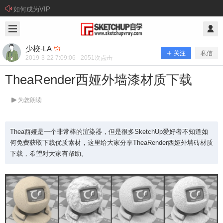
如何成为VIP
2019/3/22
少校-LA @ SketchUp自学
少校-LA
关注
私信
2019-3-22 7:09:06
2051
次点击
TheaRender西娅外墙漆材质下载
为您朗读
Thea西娅是一个非常棒的渲染器，但是很多SketchUp爱好者不知道如
何免费获取下载优质素材，这里给大家分享TheaRender西娅外墙砖材质
下载，希望对大家有帮助。
TheaRender西娅外墙漆材质下载
Thea西娅是一个非常棒的渲染器，但是很多Sketch