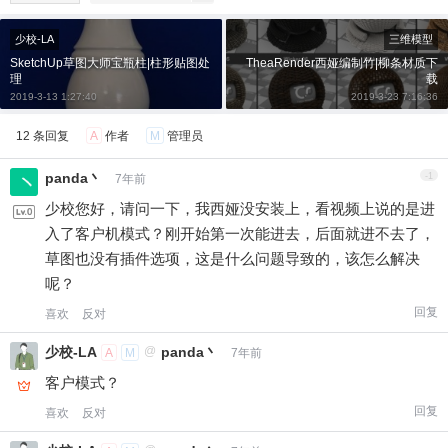
少校-LA
三维模型
SketchUp草图大师宝瓶柱|柱形贴图处
TheaRender西娅编制竹|柳条材质下
理
载
2019-3-13 1:27:40
2019-3-23 7:16:36
12 条回复
A
作者
M
管理员
panda丶
-1
7年前
少校您好，请问一下，我西娅没安装上，看视频上说的是进
入了客户机模式？刚开始第一次能进去，后面就进不去了，
草图也没有插件选项，这是什么问题导致的，该怎么解决
呢？
回复
喜欢
反对
少校-LA
@
panda丶
A
M
7年前
客户模式？
回复
喜欢
反对