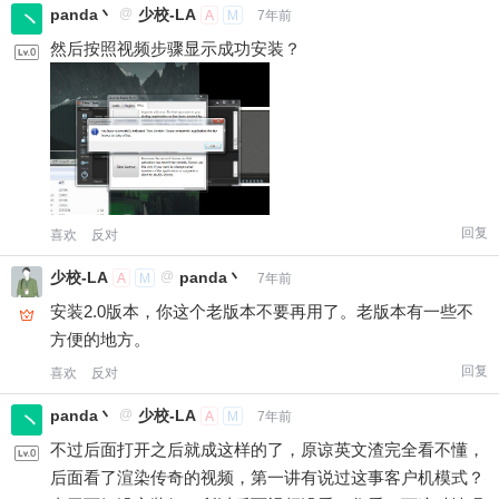
微信支付
panda丶
@
少校-LA
A
M
7年前
然后按照视频步骤显示成功安装？
微信支付
忘记密码？
找回
已有帐号？
登录
立刻支付
立刻支付
回复
喜欢
反对
少校-LA
@
panda丶
A
M
7年前
安装2.0版本，你这个老版本不要再用了。老版本有一些不
方便的地方。
回复
喜欢
反对
panda丶
@
少校-LA
A
M
7年前
不过后面打开之后就成这样的了，原谅英文渣完全看不懂，
后面看了渲染传奇的视频，第一讲有说过这事客户机模式？