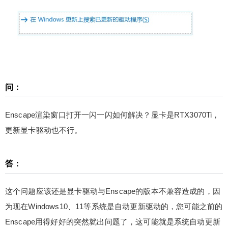
卡是RTX3070Ti，更新显卡驱动也不行。 答： 这个
问题应该还是显卡驱动与Enscape的版本不兼容造
成的，因为现在Windows10、11等系统是自动更新
驱动的，您可能之前的Enscape用得好好的突然就
出问题了，这可能就是系统自动更新造成的。要解
决的办法，一般是两个：一个是装回之前的驱动版
本，另外一个是换Enscape的版本试试。 这个问题
扫描二维码继续阅读
问：
最终解决了，在Enscape中把光线追踪的选项关了
就正常了。 注：&随着物价上涨，49元或者149元
Enscape渲染窗口打开一闪一闪如何解决？显卡是RTX3070Ti，
对于实物来说可能买不到太多商品。但是如果您将1
更新显卡驱动也不行。
49元用于购买本站VIP会员，可以得到少校提供的
专属教程、专属插件、专属素材，技术答疑、远程
协助等服务，绝对是物超所值。而且可以可以下载
答：
和观看整个网站了，一劳永逸！，少校也非常期待
您的加入^_^！& 或者加入少校的SketchUp课程，
这个问题应该还是显卡驱动与Enscape的版本不兼容造成的，因
直接晋级为SketchUp高手吧！ 0 收藏
为现在Windows10、11等系统是自动更新驱动的，您可能之前的
Enscape用得好好的突然就出问题了，这可能就是系统自动更新