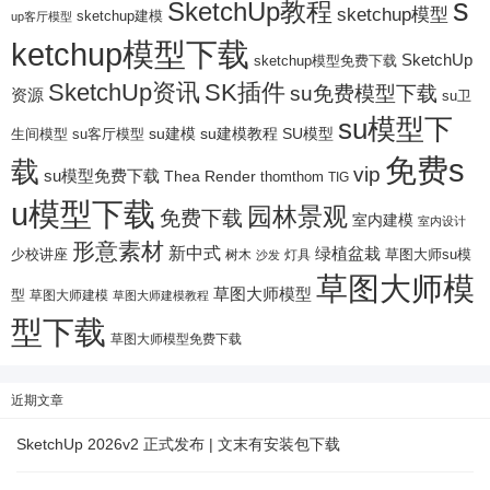
s
SketchUp教程
sketchup模型
sketchup建模
up客厅模型
ketchup模型下载
SketchUp
sketchup模型免费下载
SketchUp资讯
SK插件
su免费模型下载
资源
su卫
su模型下
su建模
su客厅模型
su建模教程
SU模型
生间模型
免费s
载
vip
su模型免费下载
Thea Render
thomthom
TIG
u模型下载
园林景观
免费下载
室内建模
室内设计
形意素材
新中式
绿植盆栽
少校讲座
树木
灯具
草图大师su模
沙发
草图大师模
草图大师模型
型
草图大师建模
草图大师建模教程
型下载
草图大师模型免费下载
近期文章
SketchUp 2026v2 正式发布 | 文末有安装包下载