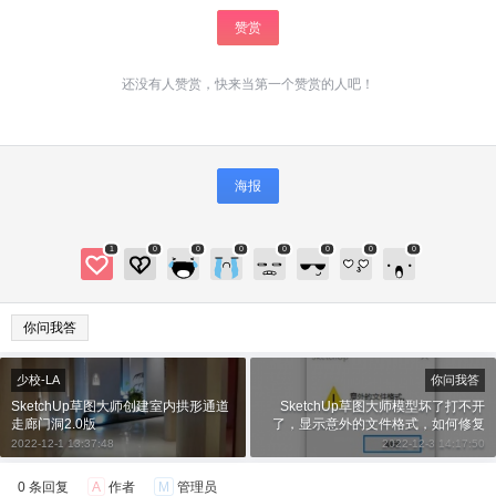
赞赏
还没有人赞赏，快来当第一个赞赏的人吧！
海报
给少校-LA打赏
1
0
0
0
0
0
0
0
付费内容
2
5
10
元
元
元
你问我答
20
50
自定义
元
元
少校-LA
你问我答
SketchUp草图大师创建室内拱形通道
SketchUp草图大师模型坏了打不开
¥
走廊门洞2.0版
了，显示意外的文件格式，如何修复
6位以上
打开？
2022-12-1 13:37:48
2022-12-3 14:17:50
6位以上
您没有权限发布内容，请购买会员或者提升权
0 条回复
A
作者
M
管理员