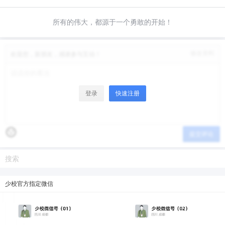
限。
微信支付
所有的伟大，都源于一个勇敢的开始！
微信支付
忘记密码？
找回
已有帐号？
登录
立刻支付
修改资料
欢迎您，新朋友，感谢参与互动！
立刻支付
登录
快速注册
提交评论
少校官方指定微信