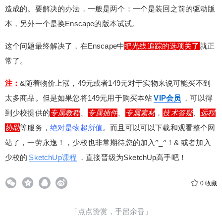
造成的。要解决的办法，一般是两个：一个是装回之前的驱动版
本，另外一个是换Enscape的版本试试。
这个问题最终解决了，在Enscape中
把光线追踪的选项关了
就正
常了。
注：
&
随着物价上涨，49元或者149元对于实物来说可能买不到
太多商品。但是如果您将149元用于购买本站
VIP会员
，可以得
到少校提供的
专属教程
、
专属插件
、
专属素材
，
技术答疑
、
远程
协助
等服务，
绝对是物超所值
。而且可以可以下载和观看整个网
站了，一劳永逸！，少校也非常期待您的加入^_^！& 或者加入
少校的
SketchUp课程
，直接晋级为SketchUp高手吧！
0
收藏
「点点赞赏，手留余香」