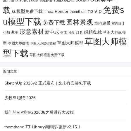
su客厅模型
su建模教程
SU模型
生间模型
免费s
载
vip
su模型免费下载
Thea Render
thomthom
TIG
u模型下载
园林景观
免费下载
室内建模
室内设计
形意素材
新中式
绿植盆栽
少校讲座
树木
灯具
草图大师su模
沙发
草图大师模
草图大师模型
型
草图大师建模
草图大师建模教程
型下载
草图大师模型免费下载
近期文章
SketchUp 2026v2 正式发布 | 文末有安装包下载
少校SU服务2026
我们的VIP将在202606之后进行大改版
thomthom: TT Library调用库-更新v2.15.1