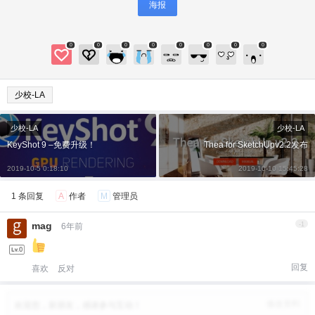
海报
微信支付
忘记密码？
找回
已有帐号？
登录
立刻支付
0
0
0
0
0
0
0
0
立刻支付
少校-LA
少校-LA
少校-LA
KeyShot 9 –免费升级！
Thea for SketchUpv2.2发布
2019-10-5 0:18:10
2019-10-10 15:45:28
1 条回复
A
作者
M
管理员
mag
-1
6年前
回复
喜欢
反对
修改资料
欢迎您，新朋友，感谢参与互动！