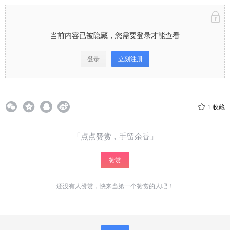
当前内容已被隐藏，您需要登录才能查看
登录
立刻注册
给少校-LA打赏
付费内容
2
5
10
元
元
元
1
收藏
20
50
自定义
元
元
「点点赞赏，手留余香」
¥
赞赏
6位以上
还没有人赞赏，快来当第一个赞赏的人吧！
6位以上
您没有权限发布内容，请购买会员或者提升权
限。
微信支付