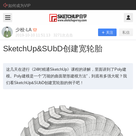
如何成为VIP
2019/10/10
少校-LA @ SketchUp自学
少校-LA
关注
私信
2019-10-10 11:51:13
3271
次点击
SketchUp&SUbD创建宽轮胎
这几天在进行《24时精通SketchUp》课程的讲解，里面讲到了Poly建
模。Poly建模是一个“万能的曲面塑形建模方法”，到底有多强大呢？我
们看SketchUp&SUbD创建宽轮胎的例子吧！
SketchUp&SUbD创建宽轮胎
这几天在进行《24时精通SketchUp》课程的讲解，