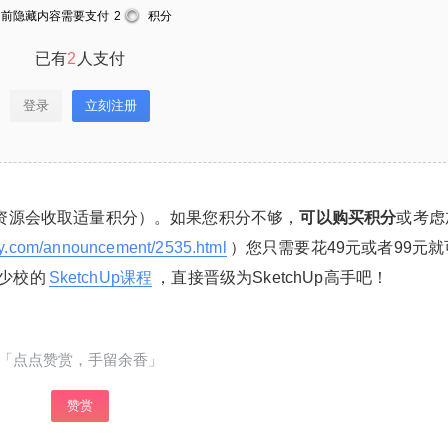
a；解压码： 下载 二维码 腾讯微云下载-英文原
当前隐藏内容需要支付
2
积分
版 提取码：g5jvf6；解压码： 下载 二维码 当前
已有
2
人支付
隐藏内容需要支付2积分 已有2人支付 登录立刻注
册 注：注册本网站新帐号，即送300积分（下载
登录
立刻注册
资源会收取适量积分）。如果您积分不够，可以
购买积分或考虑加入本站VIP，（链接：https://w
ww.sketchupvray.com/announcement/2535.htm
l）您只需要花49元或者99元就可以下载和观看整
个网站了，一劳永逸！或者加入少校的SketchUp
资源会收取适量积分）。如果您积分不够，
可以购买积分
或考虑
课程，直接晋级为SketchUp高手吧！ 0 收藏
ay.com/announcement/2535.html
）您只需要花49元或者99元就
少校的
SketchUp课程
，直接晋级为SketchUp高手吧！
「点点赞赏，手留余香」
赞赏