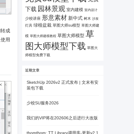
园林景观
下载
室内建模
室内设计
形意素材
新中式
少校讲座
树木
沙发
绿植盆栽
灯具
草图大师su模型
草图大师建
翻转成
草
草图大师模型
模
草图大师建模教程
人使用
图大师模型下载
草图大
师模型免费下载
近期文章
SketchUp 2026v2 正式发布 | 文末有安
装包下载
少校SU服务2026
我们的VIP将在202606之后进行大改版
thomthom: TT Library调用库-更新v2.1