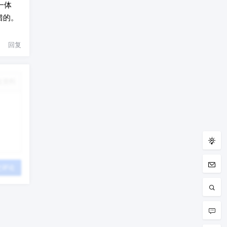
一体
错的。
回复
改资料
交评论