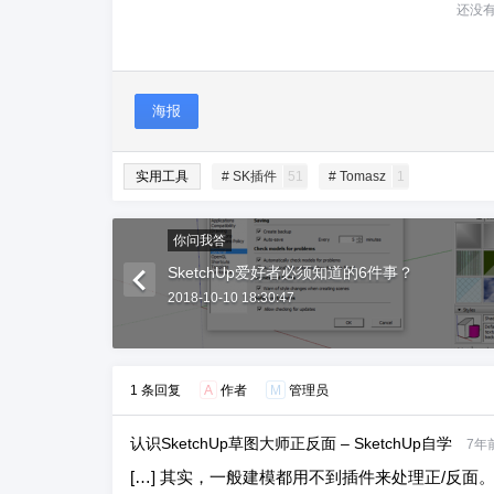
还没
海报
实用工具
# SK插件
51
# Tomasz
1
你问我答
SketchUp爱好者必须知道的6件事？
2018-10-10 18:30:47
1 条回复
A
作者
M
管理员
认识SketchUp草图大师正反面 – SketchUp自学
7年
[…] 其实，一般建模都用不到插件来处理正/反面