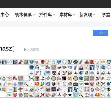
题中心
筑木筑巢
插件库
素材库
新发现
学堂
关注
masz）
为您朗读