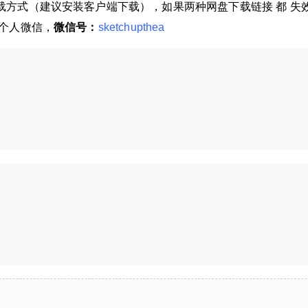
滑动翻(反)面-FrontFace（Tom
载方式（建议安装客户端下载），如果两种网盘下载链接 都 失
限。
asz）
个人微信，
微信号：
sketchupthea
6位以上
微信支付
使用教程： 滑动翻(反)面-FrontFace（Tomasz）
插件是一个比较智能的插件，只要将鼠标光票滑
微信支付
忘记密码？
找回
已有帐号？
登录
立刻支付
过反面，就是可以自动翻转成正面。不过我倒是
没有用这个插件，因为看似比较好用，如果要翻
立刻支付
转的面太多的话，那工作量有点大。我个人使用
的是Fredo Tools里面的翻面工具，可以一键快速
翻面。更多此插件使用方法，欢迎您加入本站VI
P ！ 插件安装： 本站提供的插件匀为rbz格式插
扫描二维码继续阅读
件，更多插件安装与卸载问题，请单击此处查
看。 资源下载： 本站提供百度网盘、腾讯微云这
两种网盘下载方式（建议安装客户端下载），如
果两种网盘下载链接 都 失效请在评论区留言。如
果有其它问题也可直接加我个人微信，微信号：s
ketchupthea 百度网盘下载-英文原版 提取码：j48