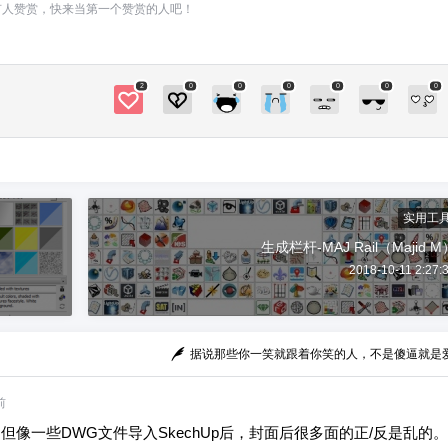
有人赞赏，快来当第一个赞赏的人吧！
2
0
0
0
0
0
0
实用工
生成栏杆-MAJ Rail（Majid M
2018-10-11 2:27:
据说那些你一笑就跟着你笑的人，不是傻逼就是
前
。但像一些DWG文件导入SkechUp后，封面后很多面的正/反是乱的