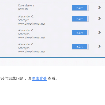
2018/10/10
少校-LA @ SketchUp自学
给少校-LA打赏
付费内容
2
5
10
元
元
元
安装与卸载问题，请
单击此处
查看。
20
50
自定义
元
元
¥
6位以上
您没有权限发布内容，请购买会员或者提升权