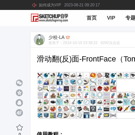
如何成为VIP
2023-08-21 09:20:17
首页
VIP
专
少校-LA
发表于：
2018-10-10 23:38:22
6292
次点击
滑动翻(反)面-FrontFace（To
使用教程：
0