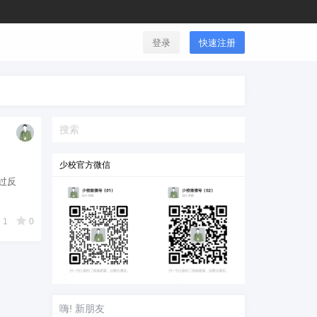
登录
快速注册
少校官方微信
滑过反
1
0
嗨! 新朋友