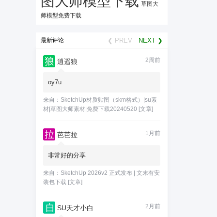
图大师模型下载
草图大
师模型免费下载
最新评论
❮ PREV
NEXT ❯
2周前
逍遥狼
oy7u
来自：
SketchUp材质贴图（skm格式）|su素
材|草图大师素材|免费下载20240520
[文章]
1月前
芭芭拉
非常好的分享
来自：
SketchUp 2026v2 正式发布 | 文末有安
装包下载
[文章]
2月前
SU天才小白