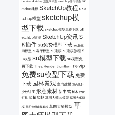
sk
Lumion
sketchup卫生间模型
sketchup客厅模型
SketchUp教程
ske
etchup建模
sketchup模
tchup模型
型下载
Sk
sketchup模型免费下载
SketchUp资讯
S
etchUp资源
K插件
su免费模型下载
su卫生
su建模
su客厅模型
su建模教程
S
间模型
su模型下载
su模型免
U模型
vip
费下载
Thea Render
thomthom
TIG
免费su模型下载
免费
园林景观
下载
室内建模
室内设计
形意素材
新中式
少校讲座
树木
沙发
绿植盆栽
灯具
草图大师su模型
草图大师建
草
草图大师模型
模
草图大师建模教程