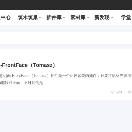
题中心
筑木筑巢
插件库
素材库
新发现
学堂
FrontFace（Tomasz）
反)面-FrontFace（Tomasz）插件是一个比较智能的插件，只要将鼠标光票
翻转成正面。不过我倒是...
6291