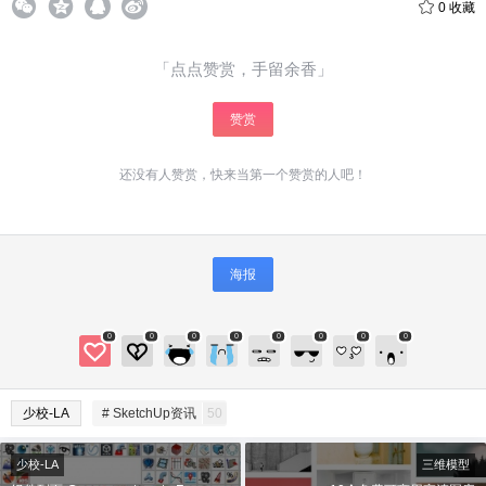
0
收藏
「点点赞赏，手留余香」
赞赏
还没有人赞赏，快来当第一个赞赏的人吧！
海报
0
0
0
0
0
0
0
0
少校-LA
# SketchUp资讯
50
少校-LA
三维模型