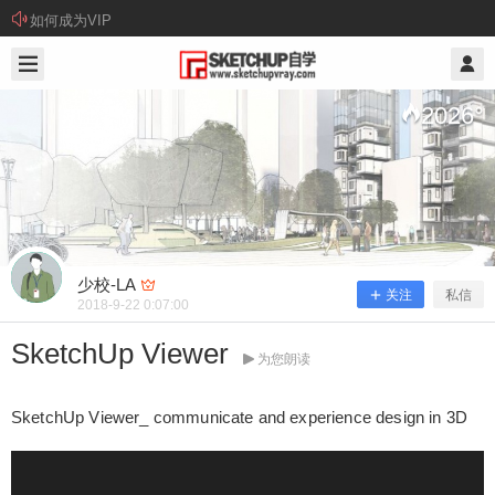
如何成为VIP
2018/9/22
少校-LA @ SketchUp自学
2026
°
少校-LA
关注
私信
2018-9-22 0:07:00
SketchUp Viewer
为您朗读
SketchUp Viewer
SketchUp Viewer_ communicate and experience design in 3D
SketchUp Viewer_ communicate and experience d