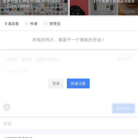
组件到面-Components onto Faces
10个免费可商用高清图库
（Chiris Fullmer）
给少校-LA打赏
2018-9-21 7:00:46
2018-9-22 7:10:38
0 条回复
A
作者
M
管理员
付费内容
2
5
10
元
元
元
所有的伟大，都源于一个勇敢的开始！
20
50
自定义
元
元
修改资料
¥
欢迎您，新朋友，感谢参与互动！
6位以上
6位以上
您没有权限发布内容，请购买会员或者提升权
登录
快速注册
限。
微信支付
提交评论
微信支付
忘记密码？
找回
已有帐号？
登录
立刻支付
立刻支付