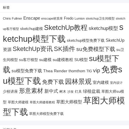
标签
Enscape
Fredo
Chiris Fullmer
enscape材质库
Lumion
sketchup卫生间模型
sketch
s
SketchUp教程
sketchup模型
sketchup建模
up客厅模型
ketchup模型下载
SketchUp
sketchup模型免费下载
SketchUp资讯
SK插件
su免费模型下载
资源
su卫
su模型下
su建模
su客厅模型
su建模教程
SU模型
生间模型
免费s
载
vip
su模型免费下载
Thea Render
thomthom
TIG
u模型下载
园林景观
免费下载
室内建模
室内设计
形意素材
新中式
绿植盆栽
少校讲座
树木
灯具
草图大师su模
沙发
草图大师模
草图大师模型
型
草图大师建模
草图大师建模教程
型下载
草图大师模型免费下载