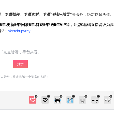
少校打造收费专业课程，课程服务5年\更新5年\回
放5年\答疑5年\送5年VIP等，让您0基础直接晋级
课
、
专属插件
、
专属素材
、
专属”答疑+辅导”
等服务，绝对物超所值。
为高手！咨询请加少校微信号1：sketchupmajo
r 微信号2：sketchupvray 0 收藏
5年
\
更新5年
\
回放5年
\
答疑5年
\
送5年VIP
等，让您0基础直接晋级为高
号2
：
sketchupvray
「点点赞赏，手留余香」
赞赏
有人赞赏，快来当第一个赞赏的人吧！
0
0
0
0
0
0
0