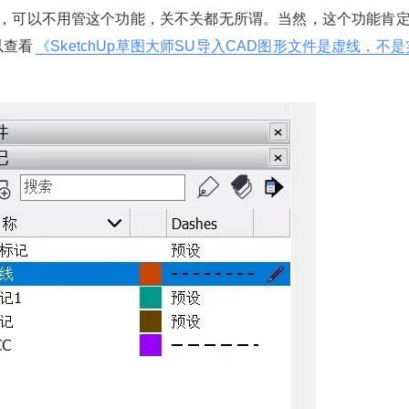
，可以不用管这个功能，关不关都无所谓。当然，这个功能肯
以查看
《SketchUp草图大师SU导入CAD图形文件是虚线，不是
2024/12/21
少校-LA @ SketchUp自学
给少校-LA打赏
付费内容
2
5
10
元
元
元