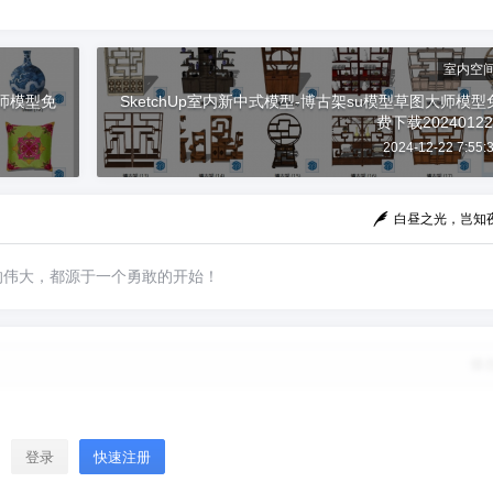
室内空
大师模型免
SketchUp室内新中式模型-博古架su模型草图大师模型
费下载20240122
2024-12-22 7:55:
白昼之光，岂知
的伟大，都源于一个勇敢的开始！
修
登录
快速注册