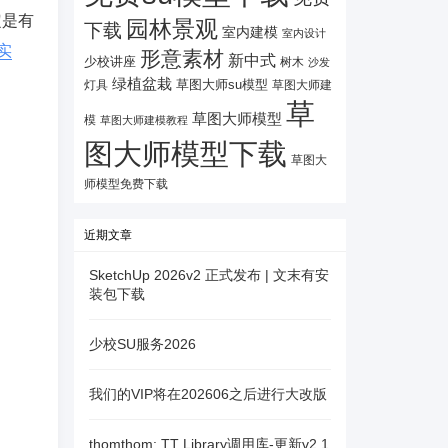
定是有
园林景观
下载
室内建模
室内设计
实
形意素材
新中式
少校讲座
树木
沙发
绿植盆栽
灯具
草图大师su模型
草图大师建
草
草图大师模型
模
草图大师建模教程
图大师模型下载
草图大
师模型免费下载
近期文章
SketchUp 2026v2 正式发布 | 文末有安
装包下载
少校SU服务2026
我们的VIP将在202606之后进行大改版
thomthom: TT Library调用库-更新v2.1