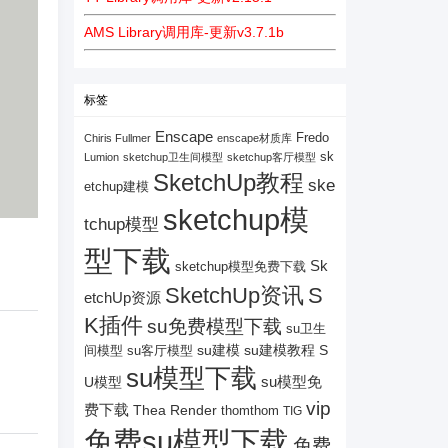
AMS Library调用库-更新v3.7.1b
标签
Enscape
Fredo
Chiris Fullmer
enscape材质库
sk
Lumion
sketchup卫生间模型
sketchup客厅模型
SketchUp教程
ske
etchup建模
sketchup模
tchup模型
型下载
Sk
sketchup模型免费下载
SketchUp资讯
S
etchUp资源
K插件
su免费模型下载
su卫生
su建模
su客厅模型
su建模教程
S
间模型
su模型下载
su模型免
U模型
vip
费下载
Thea Render
thomthom
TIG
免费su模型下载
免费