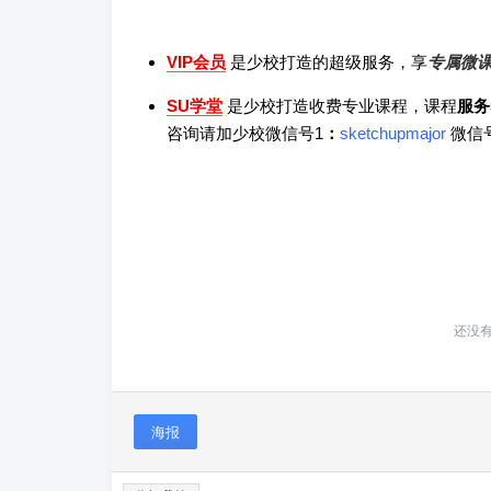
VIP会员
是少校打造的超级服务，享
专属微
SU学堂
是少校打造收费专业课程，课程
服务
咨询请加
少校微信号1
：
sketchupmajor
微信
还没
海报