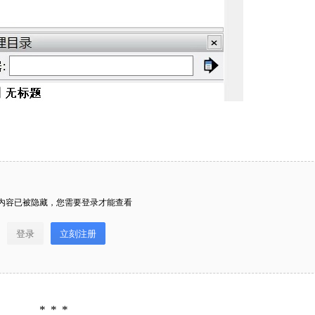
20
50
自定义
元
元
SketchUp草图大师风格样式面
¥
6位以上
您没有权限发布内容，请购买会员或者提升权
板里面的“短横”有什么作用？可
限。
以关吗？
6位以上
微信支付
问： SketchUp草图大师风格样式面板里面的“短
横”有什么作用？可以关吗？ 答： 一般用不上这
微信支付
忘记密码？
找回
已有帐号？
登录
立刻支付
个功能，少校一年也用不到几次，可以不用管这
个功能，关不关都无所谓。当然，这个功能肯定
内容已被隐藏，您需要登录才能查看
立刻支付
是有用处的，不然SketchUp官方会删除的，您可
以查看《SketchUp草图大师SU导入CAD图形文
登录
立刻注册
件是虚线，不是实线，如何解决》一文， 那到底
有什么用处？ 当前内容已被隐藏，您需要登录才
扫描二维码继续阅读
能查看 登录立刻注册 VIP会员 是少校打造的超级
服务，享专属微课、专属插件、专属素材、专属”
答疑+辅导”等服务，绝对物超所值。 SU学堂 是