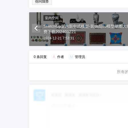
你问我答
室内空间
SketchUp室内新中式模型-装饰品su模型草图
费下载202401221
2024-12-21 7:53:31
0 条回复
A
作者
M
管理员
所有
欢迎您，新朋友，感谢参与互动！