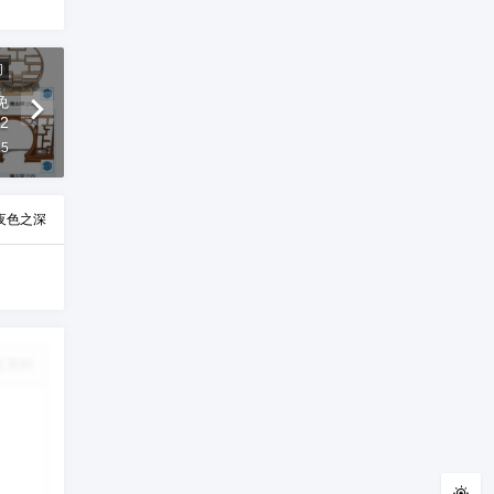
间
免
2
35
夜色之深
改资料