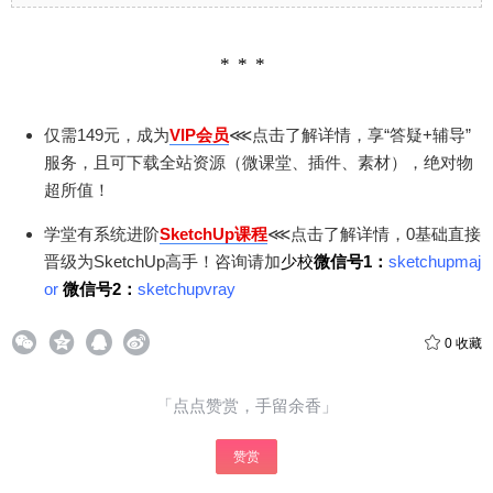
仅需149元，成为
VIP会员
⋘点击了解详情，享“答疑+辅导”
服务，且可下载全站资源（微课堂、插件、素材），绝对物
超所值！
学堂有系统进阶
SketchUp课程
⋘点击了解详情，0基础直接
晋级为SketchUp高手！咨询请加
少校
微信号1：
sketchupmaj
or
微信号2：
sketchupvray
0
收藏
「点点赞赏，手留余香」
赞赏