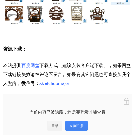
客户端下载），如果网盘下载链接失效请在评论区
留言。如果有其它问题也可直接加我个人微信，微
信号：sketchupmajor 当前内容已被隐藏，您需要
登录才能查看 登录立刻注册 仅需149元，成为VIP
会员⋘点击了解详情，享“答疑+辅导”服务，且可
下载全站资源（微课堂、插件、素材），绝对物超
所值！ 学堂有系统进阶SketchUp课程⋘点击了解
扫描二维码继续阅读
资源下载：
详情，0基础直接晋级为SketchUp高手！咨询请加
少校微信号1：sketchupmajor 微信号2：sketchupv
本站提供
百度网盘
下载方式（建议安装客户端下载），如果网盘
ray 0 收藏
下载链接失效请在评论区留言。如果有其它问题也可直接加我个
人微信，
微信号：
sketchupmajor
当前内容已被隐藏，您需要登录才能查看
登录
立刻注册