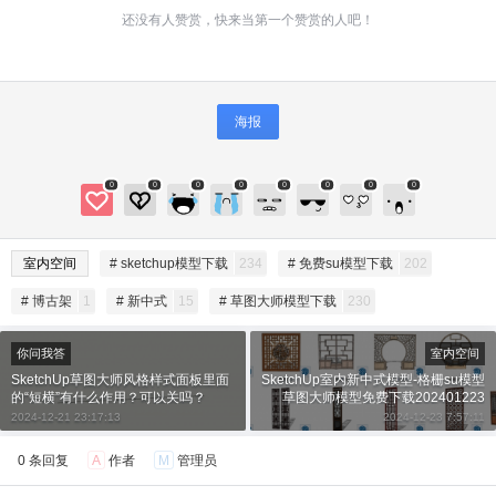
还没有人赞赏，快来当第一个赞赏的人吧！
海报
0
0
0
0
0
0
0
0
给SketchUp小编打赏
室内空间
# sketchup模型下载
234
# 免费su模型下载
202
付费内容
2
5
10
元
元
元
# 博古架
1
# 新中式
15
# 草图大师模型下载
230
20
50
自定义
元
元
你问我答
室内空间
SketchUp草图大师风格样式面板里面
SketchUp室内新中式模型-格栅su模型
的“短横”有什么作用？可以关吗？
草图大师模型免费下载202401223
¥
6位以上
2024-12-21 23:17:13
2024-12-23 7:57:11
0 条回复
A
作者
M
管理员
6位以上
您没有权限发布内容，请购买会员或者提升权
限。