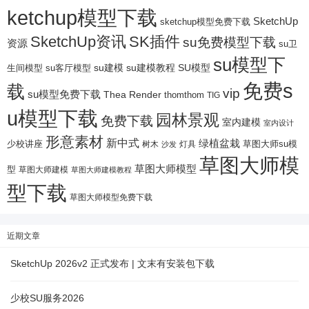
ketchup模型下载
SketchUp
sketchup模型免费下载
SketchUp资讯
SK插件
su免费模型下载
资源
su卫
su模型下
su建模
su客厅模型
su建模教程
SU模型
生间模型
免费s
载
vip
su模型免费下载
Thea Render
thomthom
TIG
u模型下载
园林景观
免费下载
室内建模
室内设计
形意素材
新中式
绿植盆栽
少校讲座
树木
灯具
草图大师su模
沙发
草图大师模
草图大师模型
型
草图大师建模
草图大师建模教程
型下载
草图大师模型免费下载
近期文章
SketchUp 2026v2 正式发布 | 文末有安装包下载
少校SU服务2026