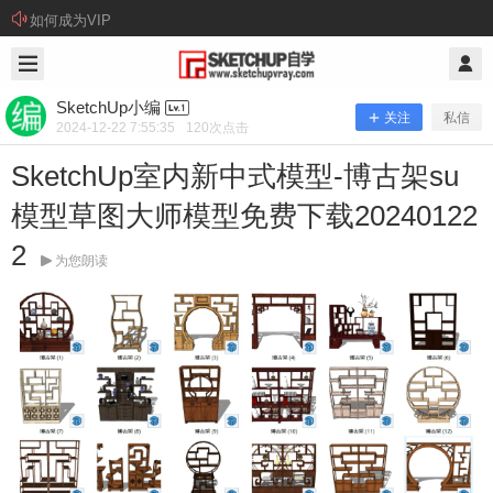
如何成为VIP
2024/12/22
SketchUp小编 @ SketchUp自学
SketchUp小编
关注
私信
2024-12-22 7:55:35
120
次点击
SketchUp室内新中式模型-博古架su
模型草图大师模型免费下载20240122
2
为您朗读
SketchUp室内新中式模型-博古架su模
型草图大师模型免费下载202401222
资源下载： 本站提供百度网盘下载方式（建议安装