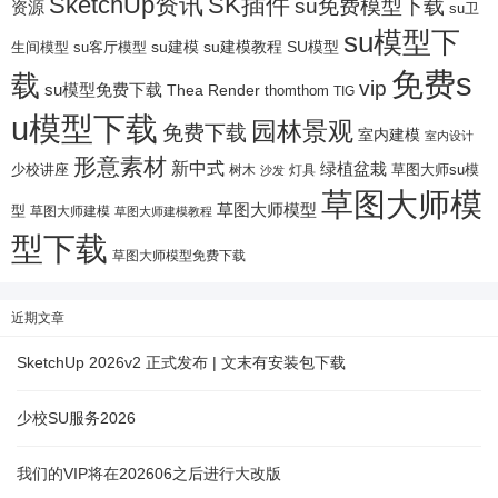
SketchUp资讯
SK插件
su免费模型下载
资源
su卫
su模型下
su建模
su客厅模型
su建模教程
SU模型
生间模型
免费s
载
vip
su模型免费下载
Thea Render
thomthom
TIG
u模型下载
园林景观
免费下载
室内建模
室内设计
形意素材
新中式
绿植盆栽
少校讲座
树木
灯具
草图大师su模
沙发
草图大师模
草图大师模型
型
草图大师建模
草图大师建模教程
型下载
草图大师模型免费下载
近期文章
SketchUp 2026v2 正式发布 | 文末有安装包下载
少校SU服务2026
我们的VIP将在202606之后进行大改版