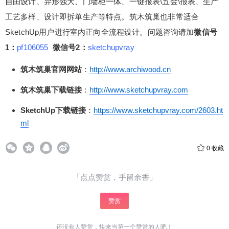
自由设计、异形强大、门墙柜一体、
一键报表\五金\报表、生产
工艺多样、设计即拆单生产等特点。筑木筑巢
也非常适合
SketchUp用户进行室内正向全流程设计。问题咨询请加
微信号
1：
pf106055
微信号2：
sketchupvray
筑木筑巢官网网站
：
http://www.archiwood.cn
筑木筑巢下载链接
：
http://www.sketchupvray.com
SketchUp下载链接
：
https://www.sketchupvray.com/2603.ht
ml
0
收藏
「点点赞赏，手留余香」
给少校-LA打赏
赞赏
还没有人赞赏，快来当第一个赞赏的人吧！
付费内容