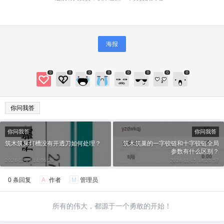
2
5
10
元
元
元
20
50
自定义
元
元
海报
¥
6位以上
0
0
0
0
0
0
0
0
6位以上
您没有权限发布内容，请购买会员或者提升权
限。
你问我答
微信支付
你问我答
你问我答
微信支付
忘记密码？
找回
已有帐号？
登录
立刻支付
筑木筑巢灯槽没有开透刀如何处理？
筑木筑巢的一字铰链和十字铰链全局
参数有什么区别？
2024-11-15 14:06:29
2024-11-15 14:26:57
立刻支付
0 条回复
A
作者
M
管理员
所有的伟大，都源于一个勇敢的开始！