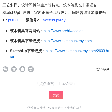
工艺多样、设计即拆单生产等特点。筑木筑巢
也非常适合
SketchUp用户进行室内正向全流程设计。问题咨询请加
微信号
1：
pf106055
微信号2：
sketchupvray
筑木筑巢官网网站
：
http://www.archiwood.cn
筑木筑巢下载链接
：
http://www.sketchupvray.com
SketchUp下载链接
：
https://www.sketchupvray.com/2603.ht
ml
0
收藏
「点点赞赏，手留余香」
赞赏
给少校-LA打赏
还没有人赞赏，快来当第一个赞赏的人吧！
付费内容
2
5
10
元
元
元