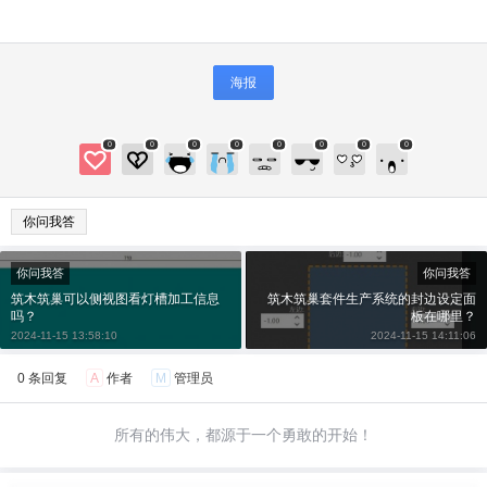
20
50
自定义
元
元
海报
¥
6位以上
0
0
0
0
0
0
0
0
6位以上
您没有权限发布内容，请购买会员或者提升权
限。
你问我答
微信支付
你问我答
你问我答
微信支付
筑木筑巢可以侧视图看灯槽加工信息
筑木筑巢套件生产系统的封边设定面
忘记密码？
找回
已有帐号？
登录
立刻支付
吗？
板在哪里？
2024-11-15 13:58:10
2024-11-15 14:11:06
立刻支付
0 条回复
A
作者
M
管理员
所有的伟大，都源于一个勇敢的开始！