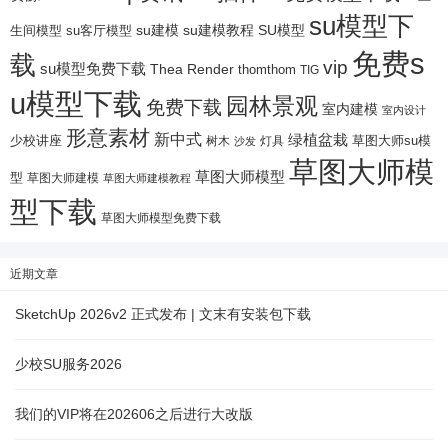
su模型下
su建模
su客厅模型
su建模教程
SU模型
生间模型
免费s
载
vip
su模型免费下载
Thea Render
thomthom
TIG
u模型下载
园林景观
免费下载
室内建模
室内设计
形意素材
新中式
绿植盆栽
少校讲座
树木
灯具
草图大师su模
沙发
草图大师模
草图大师模型
型
草图大师建模
草图大师建模教程
型下载
草图大师模型免费下载
近期文章
SketchUp 2026v2 正式发布 | 文末有安装包下载
少校SU服务2026
我们的VIP将在202606之后进行大改版