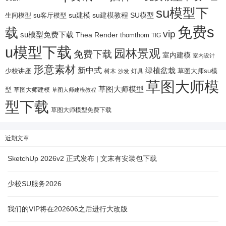
su模型下
su建模
su客厅模型
su建模教程
SU模型
生间模型
免费s
载
vip
su模型免费下载
Thea Render
thomthom
TIG
u模型下载
园林景观
免费下载
室内建模
室内设计
形意素材
新中式
绿植盆栽
少校讲座
树木
灯具
草图大师su模
沙发
草图大师模
草图大师模型
型
草图大师建模
草图大师建模教程
型下载
草图大师模型免费下载
近期文章
SketchUp 2026v2 正式发布 | 文末有安装包下载
少校SU服务2026
我们的VIP将在202606之后进行大改版