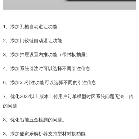
功能 3、添加抽屉设置内推功能（带封板抽屉） 4、
添加系统引注时可以选择不同引注信息 6、添加3D
引注功能可以选择不同的引注信息 7、优化2022以
1、添加孔槽自动避让功能
上版本上传用户订单模型时因系统问题无法上传的
问题 8、优化智能五金检测的问题。 8、添加酷家乐
2、添加门铰链自动避让功能
解析器支持型材对接功能 更多相关信息请查看“筑木
筑巢专题”，筑木筑巢安装包下载：https://www.sket
扫描二维码继续阅读
3、添加抽屉设置内推功能（带封板抽屉）
chupvray.com/230064.html 找少校购买购买筑木筑
巢，送室内课程一个(价值999元)/送本站企业会员一
4、添加系统引注时可以选择不同引注信息
个(价值500元)。少校微信号1：sketchupmajor 微信
号2：sketchupvray 0 收藏
6、添加3D引注功能可以选择不同的引注信息
7、优化2022以上版本上传用户订单模型时因系统问题无法上传
的问题
8、优化智能五金检测的问题。
8、添加酷家乐解析器支持型材对接功能