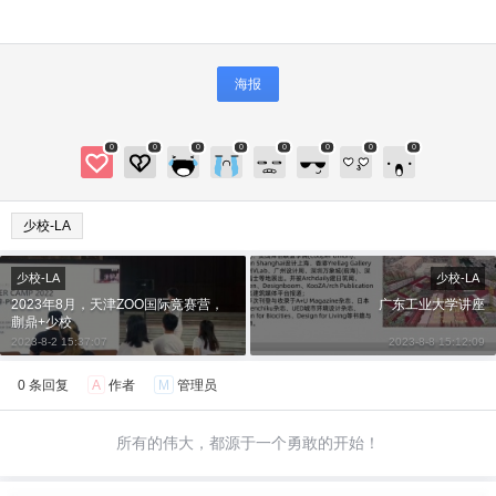
海报
0
0
0
0
0
0
0
0
给少校-LA打赏
少校-LA
付费内容
2
5
10
元
元
元
少校-LA
少校-LA
20
50
自定义
元
元
2023年8月，天津ZOO国际竞赛营，
广东工业大学讲座
蒯鼎+少校
2023-8-2 15:37:07
2023-8-8 15:12:09
¥
6位以上
0 条回复
A
作者
M
管理员
6位以上
您没有权限发布内容，请购买会员或者提升权
所有的伟大，都源于一个勇敢的开始！
限。
微信支付