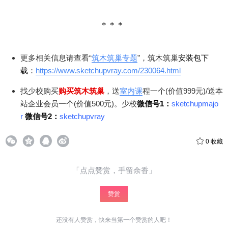
更多相关信息请查看“
筑木筑巢专题
”，筑木筑巢
安装包下
载：
https://www.sketchupvray.com/230064.html
找少校购买
购买筑木筑巢
，送
室内课
程一个(价值999元)/送本
站企业会员一个(价值500元)。少校
微信号1：
sketchupmajo
r
微信号2：
sketchupvray
0
收藏
「点点赞赏，手留余香」
赞赏
还没有人赞赏，快来当第一个赞赏的人吧！