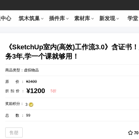
题中心
筑木筑巢
插件库
素材库
新发现
学堂
《SketchUp室内(高效)工作流3.0》含证书
务3年,学一个课就够用！
商品类型：
虚拟物品
原 价：
¥2400
¥1200
折扣价：
5折
奖励积分：
3
总 数：
99
售罄
70