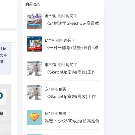
购买动态
虎***尉
刚刚
购买
了
《24时速学SketchUp-高级教
程》99元/90天
L***M
刚刚
购买
了
《一对一辅导+答疑+插件+模
方认证
型+贴图》99元/终身
概念空
文章，
李***霖
刚刚
购买
了
《SketchUp室内(高效)工作
流3.0》含证书！服务3年,学
一个课就够用！
东*
刚刚
购买
了
《SketchUp室内(高效)工作
流3.0》含证书！服务3年,学
一个课就够用！
梧*
刚刚
购买
了
私密：少校VIP成员(超高性价
比)