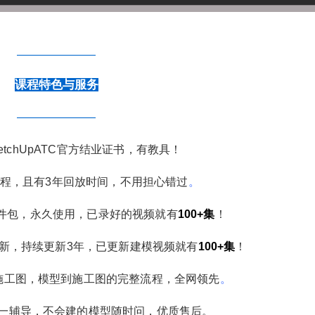
6位以上
———————
课程特色与服务
忘记密码？
找回
已有帐号？
登录
———————
etchUpATC官方结业证书，有教具！
程，且有3年回放时间，不用担心错过
。
件包，永久使用，已录好的视频就有
100+集
！
新，持续更新3年，已更新建模视频就有
100+集
！
出施工图，模型到施工图的完整流程，全网领先
。
一辅导，不会建的模型随时问，优质售后。