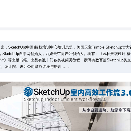
，SketchUp(中国)授权培训中心培训总监，美国天宝Trimble SketchUp官
委员，SketchUp自学网创始人，西娅云空间设计创始人。著有：《园林景观设计-
场景设计》等出版书籍。出品有数十门各类视频类教程，撰写有数百篇SketchUp类
校、设计院、设计公司举办讲座与培训……