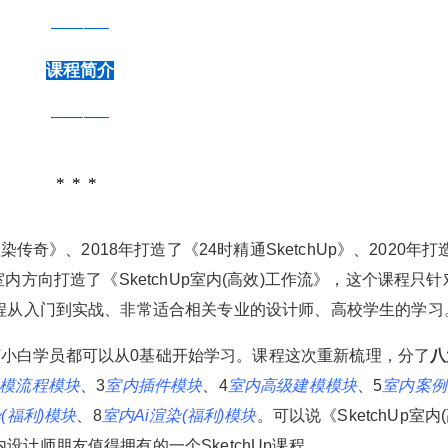
———–
课程简介
———–
渲染传奇》、2018年打造了《24时精通SketchUp》、2020年打
身为室内方向打造了《SketchUp室内(高效)工作流》，这个课程只
程从入门到实战、非常适合相关专业的设计师、高校学生的学习
任何小白学员都可以从0基础开始学习。课程这次重新梳理，分了
八
模流程模块
、3
室内插件模块
、4
室内高级建模模块
、5
室内案例
染(福利)模块
、8
室内Ai渲染(福利)模块
。可以说《SketchUp室内(
内设计师朋友值得拥有的一个SketchUp课程。