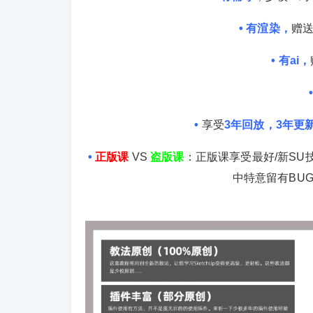
• 有渲染，
赠送
• 有ai，
•
享受
3年回放，3年更
•
正版课
VS
盗版课
：正版课享受最好/新S
中特意留有BU