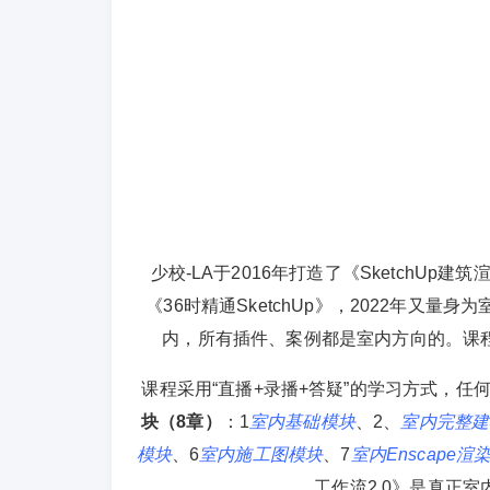
少校-LA于2016年打造了《SketchUp建筑
《36时精通SketchUp》，2022年又量
内，所有插件、案例都是室内方向的。课
课程采用“直播+录播+答疑”的学习方式，
块（8章）
：1
室内基础模块
、2、
室内完整建
模块
、6
室内施工图模块
、7
室内Enscape渲
工作流2.0》是真正室