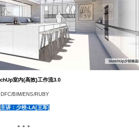
tchUp室内(高效)工作流3.0
DFC/BIM/ENS/RUBY
主讲：少校-LA[王军]