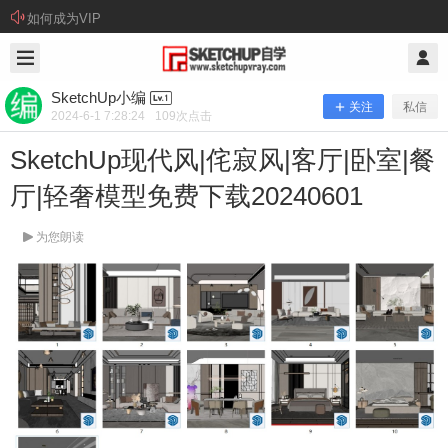
如何成为VIP
2024/6/01
SketchUp小编 @ SketchUp自学
SketchUp小编
关注
私信
2024-6-1 7:28:24
109
次点击
SketchUp现代风|侘寂风|客厅|卧室|餐
厅|轻奢模型免费下载20240601
为您朗读
SketchUp现代风|侘寂风|客厅|卧室|餐
厅|轻奢模型免费下载20240601
资源下载： 本站提供百度网盘、腾讯微云这两种网