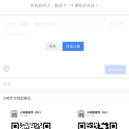
所有的伟大，都源于一个勇敢的开始！
微信支付
微信支付
修改资料
欢迎您，新朋友，感谢参与互动！
忘记密码？
找回
已有帐号？
登录
立刻支付
立刻支付
登录
快速注册
提交评论
少校官方指定微信