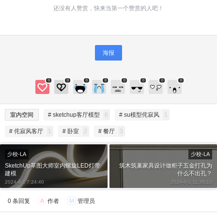
还没有人赞赏，快来当第一个赞赏的人吧！
海报
0
0
0
0
0
0
0
0
给SketchUp小编打赏
室内空间
# sketchup客厅模型
6
# su模型侘寂风
1
付费内容
2
5
10
元
元
元
# 侘寂风客厅
1
# 卧室
2
# 餐厅
3
20
50
自定义
元
元
少校-LA
少校-LA
SketchUp草图大师室内螺旋LED灯带
筑木筑巢家具设计做柜子五金打孔为
建模
什么不出孔？
¥
6位以上
2024-6-1 7:24:40
2024-6-1 11:36:13
0 条回复
A
作者
M
管理员
6位以上
您没有权限发布内容，请购买会员或者提升权
限。