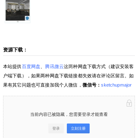
盘下载方式（建议安装客户端下载），如果两种网
盘下载链接都失效请在评论区留言。如果有其它问
题也可直接加我个人微信，微信号：sketchupmajor
当前内容已被隐藏，您需要登录才能查看 登录立刻
注册 仅需149元，成为VIP会员⋘点击了解详情，
享“答疑+辅导”服务，且可下载全站资源（微课堂、
插件、素材），绝对物超所值！ 学堂有系统进阶Sk
资源下载：
扫描二维码继续阅读
etchUp课程⋘点击了解详情，0基础直接晋级为Sk
etchUp高手！咨询请加少校微信号1：sketchupmaj
本站提供
百度网盘
、
腾讯微云
这两
种网盘下载方式（建议安装客
or 微信号2：sketchupvray 0 收藏
户端下载），如果两种网盘下载链接都失效请在评论区留言。如
果有其它问题也可直接加我个人微信，
微信号：
sketchupmajor
当前内容已被隐藏，您需要登录才能查看
登录
立刻注册