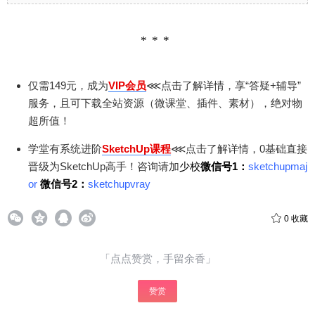
仅需149元，成为
VIP会员
⋘点击了解详情，享“答疑+辅导”
服务，且可下载全站资源（微课堂、插件、素材），绝对物
超所值！
学堂有系统进阶
SketchUp课程
⋘点击了解详情，0基础直接
晋级为SketchUp高手！咨询请加
少校
微信号1：
sketchupmaj
or
微信号2：
sketchupvray
0
收藏
「点点赞赏，手留余香」
赞赏