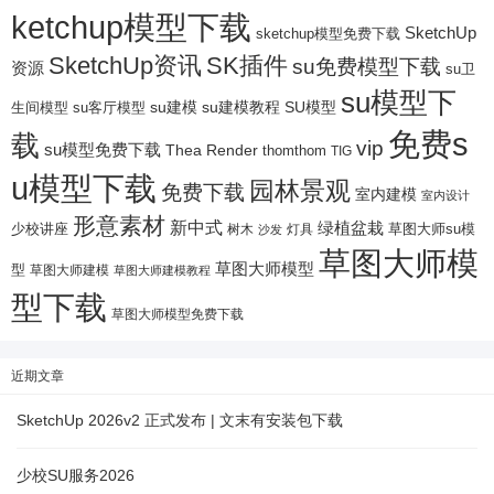
ketchup模型下载
SketchUp
sketchup模型免费下载
SketchUp资讯
SK插件
su免费模型下载
资源
su卫
su模型下
su建模
su客厅模型
su建模教程
SU模型
生间模型
免费s
载
vip
su模型免费下载
Thea Render
thomthom
TIG
u模型下载
园林景观
免费下载
室内建模
室内设计
形意素材
新中式
绿植盆栽
少校讲座
树木
灯具
草图大师su模
沙发
草图大师模
草图大师模型
型
草图大师建模
草图大师建模教程
型下载
草图大师模型免费下载
近期文章
SketchUp 2026v2 正式发布 | 文末有安装包下载
少校SU服务2026