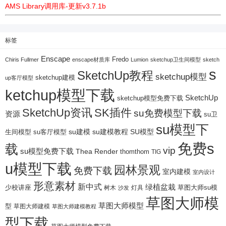
AMS Library调用库-更新v3.7.1b
标签
Enscape
Fredo
Chiris Fullmer
enscape材质库
Lumion
sketchup卫生间模型
sketch
s
SketchUp教程
sketchup模型
sketchup建模
up客厅模型
ketchup模型下载
SketchUp
sketchup模型免费下载
SketchUp资讯
SK插件
su免费模型下载
资源
su卫
su模型下
su建模
su客厅模型
su建模教程
SU模型
生间模型
免费s
载
vip
su模型免费下载
Thea Render
thomthom
TIG
u模型下载
园林景观
免费下载
室内建模
室内设计
形意素材
新中式
绿植盆栽
少校讲座
树木
灯具
草图大师su模
沙发
草图大师模
草图大师模型
型
草图大师建模
草图大师建模教程
型下载