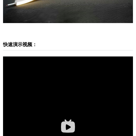
费）：https://www.sketchupvray.com/228846.html
完整教程下载： 本视频少校录制了完整的语言讲解
教程，需要您先登录本站，然后在下方下载 ↓ （如
果您下载不了，说明这个教程需要VIP权限，vip成
员可以下载全站微课堂哦）！ 视频不加密，永久观
看，且加少校微信后还可获得答疑辅导哦！ 当前内
快速演示视频：
容已被隐藏，您需要登录才能查看 登录立刻注册 仅
扫描二维码继续阅读
需149元，成为VIP会员⋘点击了解详情，享“答疑
+辅导”服务，且可下载全站资源（微课堂、插件、
素材），绝对物超所值！ 学堂有系统进阶SketchUp
课程⋘点击了解详情，0基础直接晋级为SketchUp
高手！咨询请加少校微信号1：sketchupmajor 微信
号2：sketchupvray 0 收藏