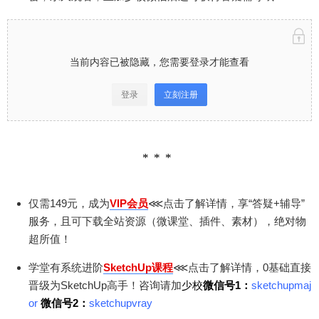
当前内容已被隐藏，您需要登录才能查看
登录
立刻注册
仅需149元，成为
VIP会员
⋘点击了解详情，享“答疑+辅导”
服务，且可下载全站资源（微课堂、插件、素材），绝对物
超所值！
学堂有系统进阶
SketchUp课程
⋘点击了解详情，0基础直接
晋级为SketchUp高手！咨询请加
少校
微信号1：
sketchupmaj
or
微信号2：
sketchupvray