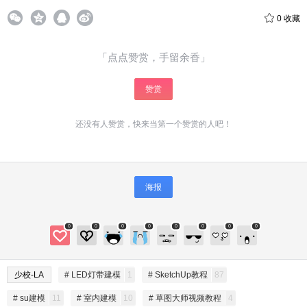
0
收藏
给SketchUp小编打赏
「点点赞赏，手留余香」
付费内容
2
5
10
元
元
元
赞赏
20
50
自定义
元
元
还没有人赞赏，快来当第一个赞赏的人吧！
¥
6位以上
海报
6位以上
您没有权限发布内容，请购买会员或者提升权
限。
微信支付
0
0
0
0
0
0
0
0
微信支付
忘记密码？
找回
已有帐号？
登录
立刻支付
少校-LA
# LED灯带建模
1
# SketchUp教程
87
# su建模
11
# 室内建模
10
# 草图大师视频教程
4