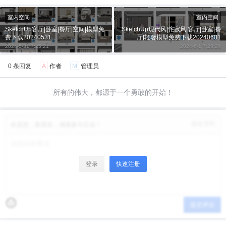
立刻支付
室内空间
室内空间
SketchUp客厅|卧室|餐厅|空间|模型免
SketchUp现代风|侘寂风|客厅|卧室|餐
费下载20240531
厅|轻奢模型免费下载20240601
2024-5-31 7:25:21
2024-6-1 7:28:24
0 条回复
A
作者
M
管理员
所有的伟大，都源于一个勇敢的开始！
修改资料
欢迎您，新朋友，感谢参与互动！
登录
快速注册
提交评论