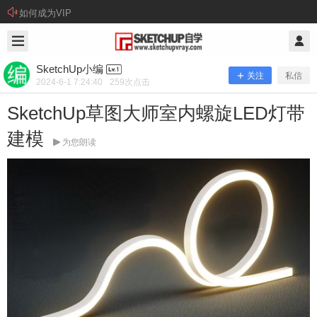
如何成为VIP
2024/6/01
SketchUp小编 @ SketchUp自学
SketchUp小编
关注
私信
2024-6-1 7:24:40
259
次点击
SketchUp草图大师室内螺旋LED灯带
建模
为您朗读
SketchUp草图大师室内螺旋LED灯带
建模
快速演示视频： 本视频用到的插件下载（全员免