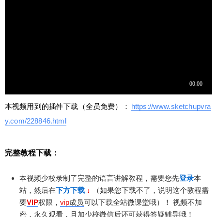
本视频用到的插件下载（全员免费）：
https://www.sketchupvra
y.com/228846.html
完整教程下载：
本视频少校录制了完整的语言讲解教程，需要您先
登录
本
站，然后在
下方下载
↓
（如果您下载不了，说明这个教程需
要
VIP
权限
，
vip
成员
可以下载全站微课堂哦）！
视频不加
密，永久观看，且加少校微信后还可获得答疑辅导哦！