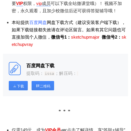
要
VIP
权限
，
vip
成员
可以下载全站微课堂哦）！
视频不加
密，永久观看，且加少校微信后还可获得答疑辅导哦！
本站提供
百度网盘
网盘下载方式（建议安装客户端下载），
如果下载链接都失效请在评论区留言。如果有其它问题也可
直接加我个人微信，
微信号1：
sketchupmajor
微信号2：
sk
etchupvray
百度网盘下载
提取码：
；解压码：
issa
下载
二维码
仅需149元，成为
VIP会员
⋘点击了解详情，享“答疑+辅导”