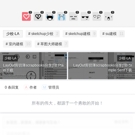
微信支付
忘记密码？
找回
已有帐号？
登录
立刻支付
0
0
0
0
0
0
0
0
立刻支付
少校-LA
# sketchup少校
2
# sketchup建模
9
# su建模
11
# 室内建模
10
# 草图大师建模
7
少校-LA
少校-LA
LayOut剪切薄scrapbooks分享|TB Pla
LayOut剪切薄scrapbooks分享|TB-Si
in下载
mple Serif下载
2024-5-4 11:28:18
2024-5-5 11:32:09
0 条回复
A
作者
M
管理员
所有的伟大，都源于一个勇敢的开始！
修改资料
欢迎您，新朋友，感谢参与互动！