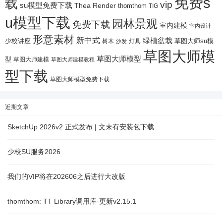
免费s
载
vip
su模型免费下载
Thea Render
thomthom
TIG
u模型下载
园林景观
免费下载
室内建模
室内设计
形意素材
新中式
绿植盆栽
少校讲座
树木
灯具
草图大师su模
沙发
草图大师模
草图大师模型
型
草图大师建模
草图大师建模教程
型下载
草图大师模型免费下载
近期文章
SketchUp 2026v2 正式发布 | 文末有安装包下载
少校SU服务2026
我们的VIP将在202606之后进行大改版
thomthom: TT Library调用库-更新v2.15.1