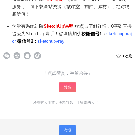
服务，且可下载全站资源（微课堂、插件、素材），绝对物
超所值！
学堂有系统进阶
SketchUp课程
⋘点击了解详情，0基础直接
晋级为SketchUp高手！咨询请加
少校
微信号1：
sketchupmaj
给SketchUp小编打赏
or
微信号2：
sketchupvray
付费内容
2
5
10
0
收藏
元
元
元
20
50
自定义
「点点赞赏，手留余香」
元
元
赞赏
¥
6位以上
还没有人赞赏，快来当第一个赞赏的人吧！
6位以上
您没有权限发布内容，请购买会员或者提升权
限。
微信支付
海报