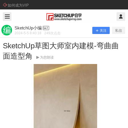
如何成为VIP
2024/5/05
SketchUp小编 @ SketchUp自学
SketchUp小编
关注
私信
2024-5-5 8:40:18
249
次点击
SketchUp草图大师室内建模-弯曲曲
面造型角
为您朗读
SketchUp草图大师室内建模-弯曲曲面
造型角
快速演示视频： 本视频用到的插件下载（全员免