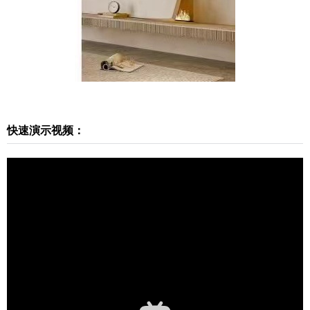
费）：https://www.sketchupvray.com/228846.html
完整教程下载： 本视频少校录制了完整的语言讲解
教程，需要您先登录本站，然后在下方下载 ↓ （如
果您下载不了，说明这个教程需要VIP权限，vip成
员可以下载全站微课堂哦）！ 视频不加密，永久观
看，且加少校微信后还可获得答疑辅导哦！ 本站提
供百度网盘网盘下载方式（建议安装客户端下
扫描二维码继续阅读
载），如果下载链接都失效请在评论区留言。如果
快速演示视频：
有其它问题也可直接加我个人微信，微信号1：sket
chupmajor 微信号2：sketchupvray 百度网盘下载
提取码：issa；解压码： 下载 二维码 仅需149元，
成为VIP会员⋘点击了解详情，享“答疑+辅导”服
务，且可下载全站资源（微课堂、插件、素材），
绝对物超所值！ 学堂有系统进阶SketchUp课程⋘
点击了解详情，0基础直接晋级为SketchUp高手！
咨询请加少校微信号1：sketchupmajor 微信号2：s
ketchupvray 0 收藏