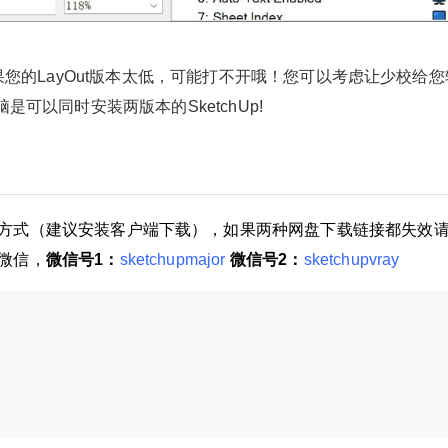
如果您的LayOut版本太低，可能打不开哦！您可以考虑让少校给
脑是可以同时安装两版本的SketchUp!
2024/5/04
少校-LA @ SketchUp自学
方式（建议安装客户端下载），如果两种网盘下载链接都失效
给少校-LA打赏
微信，
微信号1：
sketchupmajor
微信号2：
sketchupvray
付费内容
2
5
10
元
元
元
20
50
自定义
元
元
¥
6位以上
您没有权限发布内容，请购买会员或者提升权
LayOut剪切薄scrapbooks分享|
限。