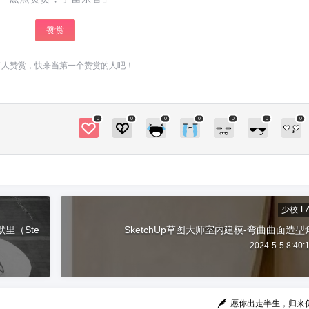
赞赏
有人赞赏，快来当第一个赞赏的人吧！
0
0
0
0
0
0
0
少校-L
默里（Ste
SketchUp草图大师室内建模-弯曲曲面造型
2024-5-5 8:40:
愿你出走半生，归来