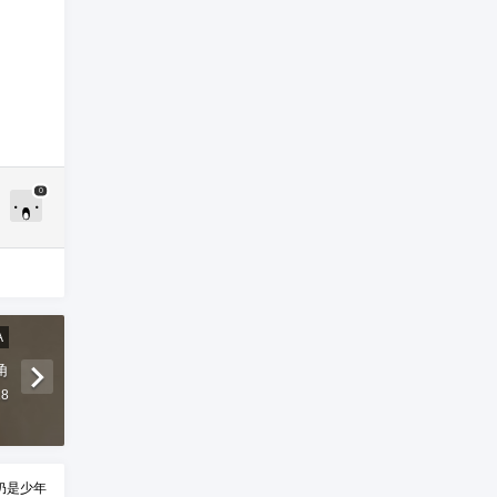
0
A
角
18
仍是少年