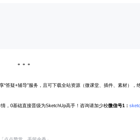
TB Plain下载
6位以上
微信支付
用LayOut，不用LayOut的剪切薄功能肯定不行，
所以剪切薄是一个非常实用的功能，自己也可以
微信支付
忘记密码？
找回
已有帐号？
登录
立刻支付
制作，这里给各位SketchUp爱好者分享一些不错
的LayOut剪切薄……
立刻支付
扫描二维码继续阅读
享“答疑+辅导”服务，且可下载全站资源（微课堂、插件、素材），
，0基础直接晋级为SketchUp高手！咨询请加
少校
微信号1：
sket
「点点赞赏，手留余香」