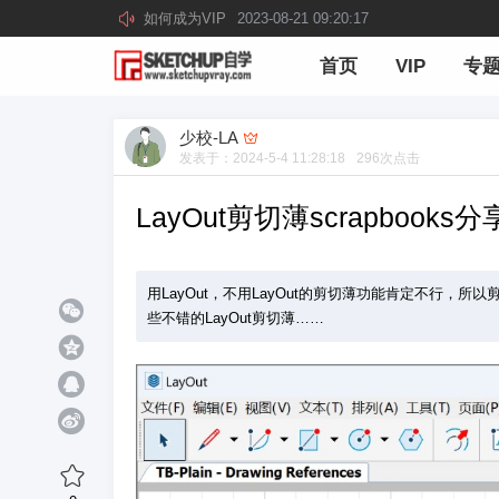
如何成为VIP
2023-08-21 09:20:17
首页
VIP
专
少校-LA
发表于：
2024-5-4 11:28:18
296
次点击
LayOut剪切薄scrapbooks分享
用LayOut，不用LayOut的剪切薄功能肯定不行，
些不错的LayOut剪切薄……