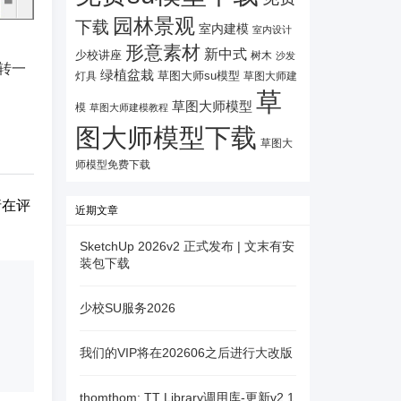
园林景观
下载
室内建模
室内设计
形意素材
新中式
少校讲座
树木
沙发
您转一
绿植盆栽
灯具
草图大师su模型
草图大师建
草
草图大师模型
模
草图大师建模教程
图大师模型下载
草图大
师模型免费下载
请在评
近期文章
SketchUp 2026v2 正式发布 | 文末有安
装包下载
少校SU服务2026
我们的VIP将在202606之后进行大改版
thomthom: TT Library调用库-更新v2.1