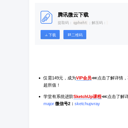
腾讯微云下载
提取码：
qpheht
；解压码：
下载
二维码
仅需149元，成为
VIP会员
⋘点击了解详情，
超所值！
学堂有系统进阶
SketchUp课程
⋘点击了解详情
major
微信号2：
sketchupvray