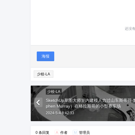
还没
海报
少校-LA
少校-LA
SketchUp草图大师室内建模人力过山车斯蒂芬·
phen Murray）在格拉斯哥的小型赛车场
2024-5-4 8:42:33
0 条回复
A
作者
M
管理员