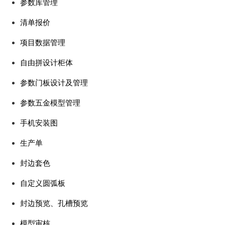
参数库管理
清单报价
项⽬数据管理
⾃由拼设计柜体
参数⻔板设计及管理
参数五⾦模型管理
⼿机安装图
⽣产单
封边套⾊
⾃定义圆弧板
封边预览、孔槽预览
模型审核