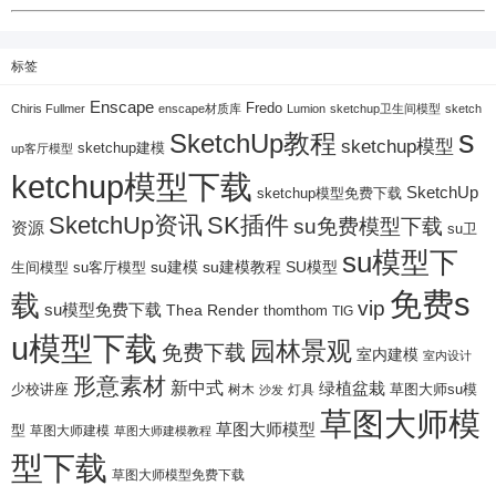
标签
Enscape
Fredo
Chiris Fullmer
enscape材质库
Lumion
sketchup卫生间模型
sketch
s
SketchUp教程
sketchup模型
sketchup建模
up客厅模型
ketchup模型下载
SketchUp
sketchup模型免费下载
SketchUp资讯
SK插件
su免费模型下载
资源
su卫
su模型下
su建模
su客厅模型
su建模教程
SU模型
生间模型
免费s
载
vip
su模型免费下载
Thea Render
thomthom
TIG
u模型下载
园林景观
免费下载
室内建模
室内设计
形意素材
新中式
绿植盆栽
少校讲座
树木
灯具
草图大师su模
沙发
草图大师模
草图大师模型
型
草图大师建模
草图大师建模教程
型下载
草图大师模型免费下载