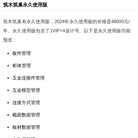
年永久使用版的价格是48000元/年。永久使用版包
筑木筑巢永久使用版
含了1VIP+4设计号。以下是永久使用版功能预览：
板件管理 柜体管理 五⾦连接件管理 五⾦模型管理
筑木筑巢有永久使用版，2024年永久使用版的价格是48000元/
连接⽅式管理 截⾯数据管理 板材数据管理 参数库
年。永久使用版包含了1VIP+4设计号。以下是永久使用版功能
管理 清单报价 项⽬数据管理 ⾃由拼设计柜体 参数
预览：
⻔板设计及管理 参数五⾦模型管理 ⼿机安装图 ⽣
产单 封边套⾊ ⾃定义圆弧板 封边预览、孔槽预览
扫描二维码继续阅读
板件管理
模型审核 开料机（⾃动贴标除外) 侧孔机 提供6*10
在线远程⽀持 打包软件 默认只对接⼀台雕刻机和侧
柜体管理
孔机 更多相关信息请查看“筑木筑巢专题”，筑木筑
五⾦连接件管理
巢安装包下载：https://www.sketchupvray.com/230
064.html 找少校购买购买筑木筑巢，送室内课程一
五⾦模型管理
个(价值999元)/送本站企业会员一个(价值500元)。
连接⽅式管理
少校微信号1：sketchupmajor 微信号2：sketchupv
ray 0 收藏
截⾯数据管理
板材数据管理