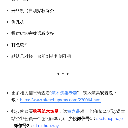
开料机（⾃动贴标除外)
侧孔机
提供6*10在线远程⽀持
打包软件
默认只对接⼀台雕刻机和侧孔机
更多相关信息请查看“
筑木筑巢专题
”，筑木筑巢
安装包下
载：
https://www.sketchupvray.com/230064.html
找少校购买
购买筑木筑巢
，送
室内课
程一个(价值999元)/送本
站企业会员一个(价值500元)。少校
微信号1：
sketchupmajo
r
微信号2：
sketchupvray