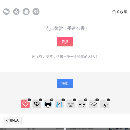
给少校-LA打赏
0
收藏
付费内容
「点点赞赏，手留余香」
2
5
10
元
元
元
赞赏
20
50
自定义
元
元
还没有人赞赏，快来当第一个赞赏的人吧！
¥
6位以上
6位以上
您没有权限发布内容，请购买会员或者提升权
海报
限。
微信支付
0
0
0
0
0
0
0
0
微信支付
忘记密码？
找回
已有帐号？
登录
立刻支付
少校-LA
立刻支付