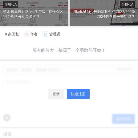
少校-LA
少校-LA
筑木筑巢设计版 vs 生产版 | 有什么区
SketchUp少校独家插件包2022/2023/
别？价格分别是多少？
2024包含哪一些功能？
2024-3-24 11:14:19
2024-3-24 11:31:47
0 条回复
A
作者
M
管理员
所有的伟大，都源于一个勇敢的开始！
修改资料
欢迎您，新朋友，感谢参与互动！
登录
快速注册
提交评论