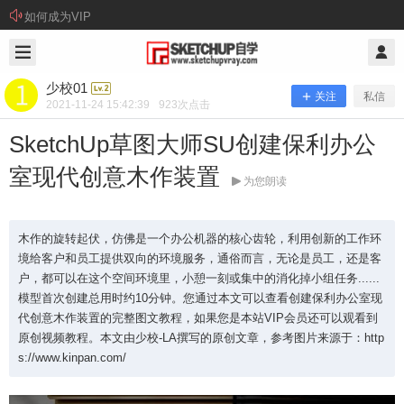
如何成为VIP
2021/11/24
少校01 @ SketchUp自学
少校01
关注
私信
2021-11-24 15:42:39
923
次点击
SketchUp草图大师SU创建保利办公
室现代创意木作装置
为您朗读
木作的旋转起伏，仿佛是一个办公机器的核心齿轮，利用创新的工作环
境给客户和员工提供双向的环境服务，通俗而言，无论是员工，还是客
户，都可以在这个空间环境里，小憩一刻或集中的消化掉小组任务......
SketchUp草图大师SU创建保利办公室
模型首次创建总用时约10分钟。您通过本文可以查看创建保利办公室现
代创意木作装置的完整图文教程，如果您是本站VIP会员还可以观看到
现代创意木作装置
原创视频教程。本文由少校-LA撰写的原创文章，参考图片来源于：http
s://www.kinpan.com/
木作的旋转起伏，仿佛是一个办公机器的核心齿