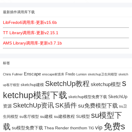
最新插件调用库下载
LibFredo6调用库-更新v15.6b
TT Library调用库-更新v2.15.1
AMS Library调用库-更新v3.7.1b
标签
Enscape
Fredo
Chiris Fullmer
enscape材质库
Lumion
sketchup卫生间模型
sketch
s
SketchUp教程
sketchup模型
sketchup建模
up客厅模型
ketchup模型下载
SketchUp
sketchup模型免费下载
SketchUp资讯
SK插件
su免费模型下载
资源
su卫
su模型下
su建模
su客厅模型
su建模教程
SU模型
生间模型
免费s
载
vip
su模型免费下载
Thea Render
thomthom
TIG