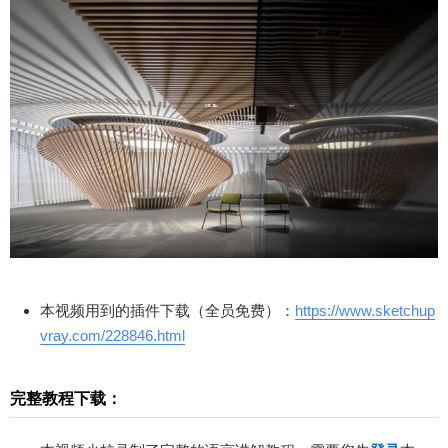
轮，利用创新的工作环境给客户和员工提供双向的
环境服务，通俗而言，无论是员工，还是客户，都
可以在这个空间环境里，小憩一刻或集中的消化掉
小组任务......模型首次创建总用时约10分钟。您通
过本文可以查看创建保利办公室现代创意木作装置
的完整图文教程，如果您是本站VIP会员还可以观看
到原创视频教程。本文由少校-LA撰写的原创文章，
扫描二维码继续阅读
参考图片来源于：https://www.kinpan.com/
本视频用到的插件下载（全员免费）：
https://www.sketchup
vray.com/228846.html
完整教程下载：