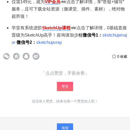
仅需149元，成为
VIP会员
⋘点击了解详情，享“答疑+辅导”
服务，且可下载全站资源（微课堂、插件、素材），绝对物
超所值！
学堂有系统进阶
SketchUp课程
⋘点击了解详情，0基础直接
晋级为SketchUp高手！咨询请加
少校
微信号1：
sketchupmaj
or
微信号2：
sketchupvray
0
收藏
「点点赞赏，手留余香」
赞赏
给少校01打赏
还没有人赞赏，快来当第一个赞赏的人吧！
付费内容
2
5
10
元
元
元
海报