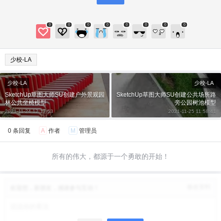
20
50
自定义
元
元
0
0
0
0
0
0
0
0
¥
6位以上
少校-LA
6位以上
您没有权限发布内容，请购买会员或者提升权
限。
少校-LA
少校-LA
微信支付
SketchUp草图大师SU创建户外景观园
SketchUp草图大师SU创建公共场所路
林公共坐椅模型
旁公园树池模型
2021-11-24 12:17:53
2021-11-25 11:58:41
微信支付
忘记密码？
找回
已有帐号？
登录
立刻支付
0 条回复
A
作者
M
管理员
立刻支付
所有的伟大，都源于一个勇敢的开始！
修改资料
欢迎您，新朋友，感谢参与互动！