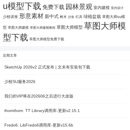
u模型下载
园林景观
免费下载
室内建模
室内设计
形意素材
新中式
绿植盆栽
少校讲座
树木
灯具
草图大师su模
沙发
草图大师模
草图大师模型
型
草图大师建模
草图大师建模教程
型下载
草图大师模型免费下载
近期文章
SketchUp 2026v2 正式发布 | 文末有安装包下载
少校SU服务2026
我们的VIP将在202606之后进行大改版
thomthom: TT Library调用库-更新v2.15.1
Fredo6: LibFredo6调用库-更新v15.6b