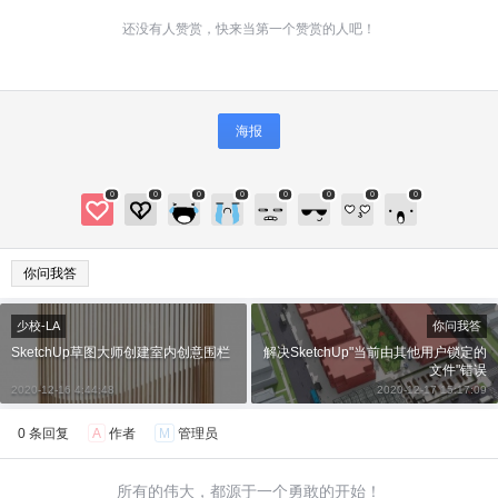
还没有人赞赏，快来当第一个赞赏的人吧！
海报
0
0
0
0
0
0
0
0
给少校-LA打赏
付费内容
2
5
10
元
元
元
你问我答
20
50
自定义
元
元
少校-LA
你问我答
SketchUp草图大师创建室内创意围栏
解决SketchUp"当前由其他用户锁定的
文件"错误
¥
2020-12-16 4:44:48
2020-12-17 15:17:09
6位以上
0 条回复
A
作者
M
管理员
6位以上
您没有权限发布内容，请购买会员或者提升权
限。
所有的伟大，都源于一个勇敢的开始！