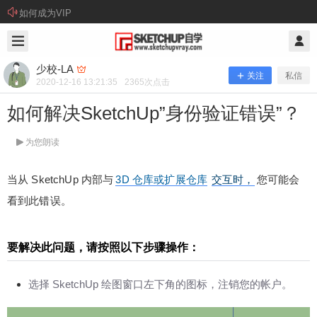
如何成为VIP
2020/12/16
少校-LA @ SketchUp自学
少校-LA
关注
私信
2020-12-16 13:21:35
2365
次点击
如何解决SketchUp”身份验证错误”？
为您朗读
当从 SketchUp 内部与
3D 仓库或扩展仓库
交互时，
您可能会
看到此错误。
要解决此问题，请按照以下步骤操作：
如何解决SketchUp”身份验证错误”？
选择 SketchUp 绘图窗口左下角的图标，注销您的帐户。
当从 SketchUp 内部与3D 仓库或扩展仓库交互时，