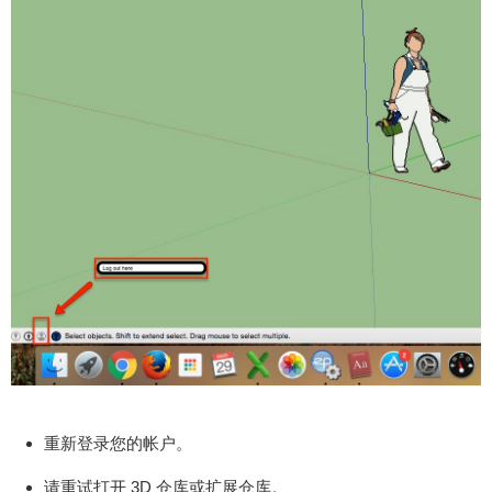
您可能会看到此错误。 要解决此问题，请按照以下
步骤操作： 选择 SketchUp 绘图窗口左下角的图
标，注销您的帐户。 重新登录您的帐户。 请重试打
开 3D 仓库或扩展仓库。 如果这似乎不起作用，则
您的计算机上的 Internet 浏览器可能有问题。在这
种情况下，请删除浏览器的历史记录：Windows用
户的 Internet 资源管理器和Mac 用户的 Safari。
扫描二维码继续阅读
注：如果您喜欢本站愿意支持本站、或觉得积分使
用很麻烦，可以考虑加入本站VIP，（链接：https://
www.sketchupvray.com/announcement/2535.htm
l）您只需要花49元或者99元就可以看整个网站了，
一劳永逸！或者加入少校的SketchUp课程，直接晋
级为SketchUp高手吧！ 0 收藏
重新登录您的帐户。
请重试打开 3D 仓库或扩展仓库。