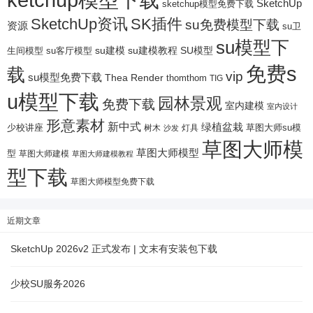
SketchUp
sketchup模型免费下载
SketchUp资讯
SK插件
su免费模型下载
资源
su卫
su模型下
su建模
su客厅模型
su建模教程
SU模型
生间模型
免费s
载
vip
su模型免费下载
Thea Render
thomthom
TIG
u模型下载
园林景观
免费下载
室内建模
室内设计
形意素材
新中式
绿植盆栽
少校讲座
树木
灯具
草图大师su模
沙发
草图大师模
草图大师模型
型
草图大师建模
草图大师建模教程
型下载
草图大师模型免费下载
近期文章
SketchUp 2026v2 正式发布 | 文末有安装包下载
少校SU服务2026