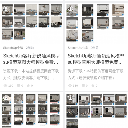
言。如果有其它问题也可直接加我
言。如果有其它问题也可直接加我
个人微...
个人微...
SketchUp小编
2年前
SketchUp小编
2年前
SketchUp客厅新奶油风模型
SketchUp客厅新奶油风模型
su模型草图大师模型免费下
su模型草图大师模型免费下
载20240626
载20240623
资源下载：本站提供百度网盘下载
资源下载：本站提供百度网盘下载
方式（建议安装客户端下载），如
方式（建议安装客户端下载），如
果网盘下载链接失效请在评论区留
果网盘下载链接失效请在评论区留
199
0
0
130
0
0
言。如果有其它问题也可直接加我
言。如果有其它问题也可直接加我
个人微...
个人微...