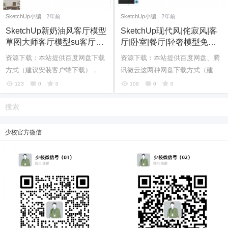
SketchUp小编
2年前
SketchUp小编
2年前
SketchUp新奶油风客厅模型
SketchUp现代风|侘寂风|客
草图大师客厅模型su客厅模
厅|卧室|餐厅|轻奢模型免费
型免费下载20240617
下载20240601
资源下载：本站提供百度网盘下载
资源下载：本站提供百度网盘、腾
方式（建议安装客户端下载），如
讯微云这两种网盘下载方式（建议
6位以上
果网盘下载链接失效请在评论区留
安装客户端下载），如果两种网盘
123
0
0
109
0
0
言。如果有其它问题也可直接加我
下载链接都失效请在评论区留言。
6位以上
您没有权限发布内容，请购买会员或者提升权
个人微...
如果有...
限。
少校官方微信
忘记密码？
找回
已有帐号？
登录