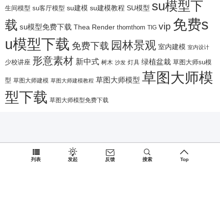
su模型下
su建模
su客厅模型
su建模教程
SU模型
生间模型
免费s
载
vip
su模型免费下载
Thea Render
thomthom
TIG
u模型下载
园林景观
免费下载
室内建模
室内设计
形意素材
新中式
绿植盆栽
少校讲座
树木
灯具
草图大师su模
沙发
草图大师模
草图大师模型
型
草图大师建模
草图大师建模教程
型下载
草图大师模型免费下载
列表
发起
反馈
搜索
Top
Since 2027, Build with
♥
by
蜀ICP备15026775号-1