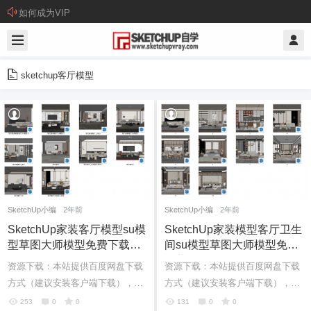
如何成为VIP
sketchup客厅模型
SketchUp小编
2年前
SketchUp小编
2年前
SketchUp家装客厅模型su模
SketchUp家装模型客厅卫生
型草图大师模型免费下载20
间su模型草图大师模型免费
240706
下载20240705
资源下载：本站提供百度网盘下载
资源下载：本站提供百度网盘下载
方式（建议安装客户端下载），如
方式（建议安装客户端下载），如
果网盘下载链接失效请在评论区留
果网盘下载链接失效请在评论区留
253
0
0
131
0
0