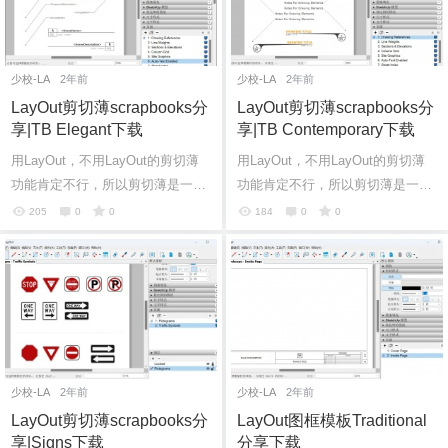
少校-LA
2年前
少校-LA
2年前
LayOut剪切薄scrapbooks分
LayOut剪切薄scrapbooks分
享|TB Elegant下载
享|TB Contemporary下载
用LayOut，不用LayOut的剪切薄
用LayOut，不用LayOut的剪切薄
功能肯定不行，所以剪切薄是一个
功能肯定不行，所以剪切薄是一个
非常实用的功能，自己也可以制
非常实用的功能，自己也可以制
205
0
0
184
0
0
作，这里给各位SketchUp爱好者分
作，这里给各位SketchUp爱好者分
享一些不错...
享一些不错...
少校-LA
2年前
少校-LA
2年前
LayOut剪切薄scrapbooks分
LayOut图框模板Traditional
享|Signs下载
分享下载