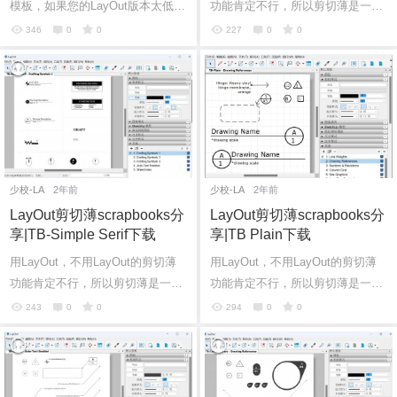
模板，如果您的LayOut版本太低，
功能肯定不行，所以剪切薄是一个
可能打不开哦！您可以考虑让少校
非常实用的功能，自己也可以制
346
0
0
227
0
0
给您转一下版本，或者自行下载Sk
作，这里给各位SketchUp爱好者分
etchUp...
享一些不错...
少校-LA
2年前
少校-LA
2年前
LayOut剪切薄scrapbooks分
LayOut剪切薄scrapbooks分
享|TB-Simple Serif下载
享|TB Plain下载
用LayOut，不用LayOut的剪切薄
用LayOut，不用LayOut的剪切薄
功能肯定不行，所以剪切薄是一个
功能肯定不行，所以剪切薄是一个
非常实用的功能，自己也可以制
非常实用的功能，自己也可以制
243
0
0
294
0
0
作，这里给各位SketchUp爱好者分
作，这里给各位SketchUp爱好者分
享一些不错...
享一些不错...