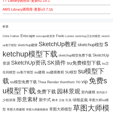
TT Library调用库-更新v2.15.1
AMS Library调用库-更新v3.7.1b
标签
Enscape
Fredo
Chiris Fullmer
enscape材质库
Lumion
sketchup卫生间模型
sketch
s
SketchUp教程
sketchup模型
sketchup建模
up客厅模型
ketchup模型下载
SketchUp
sketchup模型免费下载
SketchUp资讯
SK插件
su免费模型下载
资源
su卫
su模型下
su建模
su客厅模型
su建模教程
SU模型
生间模型
免费s
载
vip
su模型免费下载
Thea Render
thomthom
TIG
u模型下载
园林景观
免费下载
室内建模
室内设计
形意素材
新中式
绿植盆栽
少校讲座
树木
灯具
草图大师su模
沙发
草图大师模
草图大师模型
型
草图大师建模
草图大师建模教程