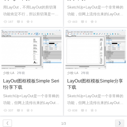
用LayOut，不用LayOut的剪切薄
SketchUp+LayOut是一个非常棒的
6位以上
功能肯定不行，所以剪切薄是一个
功能，但网上流传出来的LayOut图
非常实用的功能，自己也可以制
框并不多，这里给各位SketchUp爱
167
0
0
443
0
0
作，这里给各位SketchUp爱好者分
好者分享一些不错的LayOut图
6位以上
您没有权限发布内容，请购买会员或者提升权
限。
享一些不错...
框……
忘记密码？
找回
已有帐号？
登录
少校-LA
2年前
少校-LA
2年前
LayOut图框模板Simple Seri
LayOut图框模板Simple分享
f分享下载
下载
SketchUp+LayOut是一个非常棒的
SketchUp+LayOut是一个非常棒的
功能，但网上流传出来的LayOut图
功能，但网上流传出来的LayOut图
框并不多，这里给各位SketchUp爱
框并不多，这里给各位SketchUp爱
337
0
0
838
0
0
好者分享一些不错的LayOut图
好者分享一些不错的LayOut图
框……
框……
❮
❯
1/3