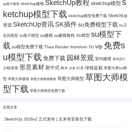
s
SketchUp教程
sketchup模型
sketchup建模
up客厅模型
ketchup模型下载
SketchUp
sketchup模型免费下载
SketchUp资讯
SK插件
su免费模型下载
资源
su卫
su模型下
su建模
su客厅模型
su建模教程
SU模型
生间模型
免费s
载
vip
su模型免费下载
Thea Render
thomthom
TIG
u模型下载
园林景观
免费下载
室内建模
室内设计
形意素材
新中式
绿植盆栽
少校讲座
树木
灯具
草图大师su模
沙发
草图大师模
草图大师模型
型
草图大师建模
草图大师建模教程
型下载
草图大师模型免费下载
近期文章
SketchUp 2026v2 正式发布 | 文末有安装包下载