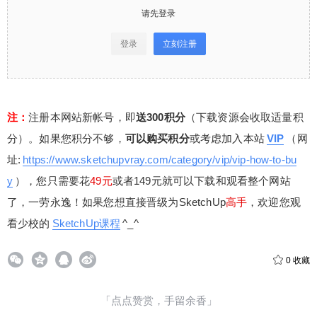
请先登录
登录
立刻注册
注：
注册本网站新帐号，即
送300积分
（下载资源会收取适量积
分）。如果您积分不够，
可以购买积分
或考虑加入本站
VIP
（网
址:
https://www.sketchupvray.com/category/vip/vip-how-to-bu
y
），您只需要花
49元
或者149元就可以下载和观看整个网站
了，一劳永逸！如果您想直接晋级为SketchUp
高手
，欢迎您观
看少校的
SketchUp课程
^_^
0
收藏
「点点赞赏，手留余香」