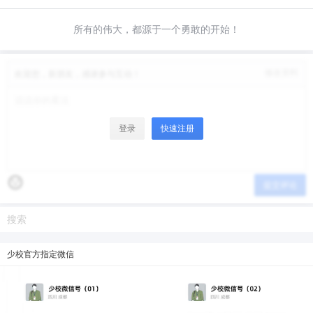
限。
微信支付
所有的伟大，都源于一个勇敢的开始！
微信支付
忘记密码？
找回
已有帐号？
登录
立刻支付
修改资料
欢迎您，新朋友，感谢参与互动！
立刻支付
登录
快速注册
提交评论
少校官方指定微信