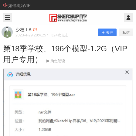
如何成为VIP
2023/4/29
少校-LA @ SketchUp自学
少校-LA
关注
私信
2023-4-29 20:41:57
324
次点击
第18季学校、196个模型-1.2G（VIP
用户专用）
为您朗读
第18季学校、196个模型-1.2G（VIP用
户专用）
资源下载： 本站提供百度网盘、腾讯微云、阿里云