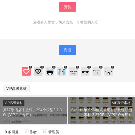
赞赏
还没有人赞赏，快来当第一个赞赏的人吧！
海报
给少校-LA打赏
0
0
0
0
0
0
0
0
付费内容
2
5
10
元
元
元
VIP高级素材
20
50
自定义
元
元
VIP高级素材
VIP高级素材
第17季酒店丨旅馆、294个模型2-1.3
SketchUp SKM格式常用材质纹理贴图
¥
G（VIP用户专用）
素材-3.27GB（VIP用户专用）
6位以上
2023-4-28 20:40:11
2023-5-3 16:42:44
6位以上
您没有权限发布内容，请购买会员或者提升权
0 条回复
A
作者
M
管理员