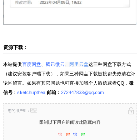
盘这三种网盘下载方式（建议安装客户端下载），
如果三种网盘下载链接都失效请在评论区留言。如
果有其它问题也可直接加我个人微信或者QQ，微信
号：sketchupthea 邮箱：272447833@qq.com 限
制以下用户组阅读此隐藏内容 请先登录 登录立刻注
册 您的用户组： 注：注册本网站新帐号，即送300
资源下载：
积分（下载资源会收取适量积分）。如果您积分不
扫描二维码继续阅读
够，可以购买积分或考虑加入本站VIP（网址:http
本站提供
百度网盘
、
腾讯微云
、
阿里云盘
这三
种网盘下载方式
s://www.sketchupvray.com/category/vip/vip-how-to-
buy），您只需要花49元或者149元就可以下载和观
（建议安装客户端下载），如果三种网盘下载链接都失效请在评
看整个网站了，一劳永逸！如果您想直接晋级为Sk
论区留言。如果有其它问题也可直接加我个人微信或者QQ，
微
etchUp高手，欢迎您观看少校的SketchUp课程^_^
信号：
sketchupthea
邮箱：
272447833@qq.com
0 收藏
您的用户组：
限制以下用户组阅读此隐藏内容