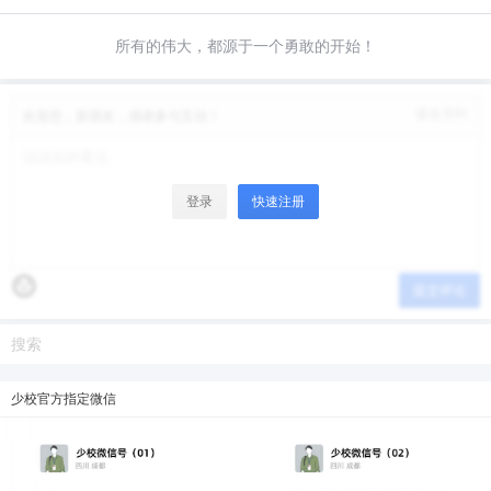
限。
微信支付
所有的伟大，都源于一个勇敢的开始！
微信支付
忘记密码？
找回
已有帐号？
登录
立刻支付
修改资料
欢迎您，新朋友，感谢参与互动！
立刻支付
登录
快速注册
提交评论
少校官方指定微信