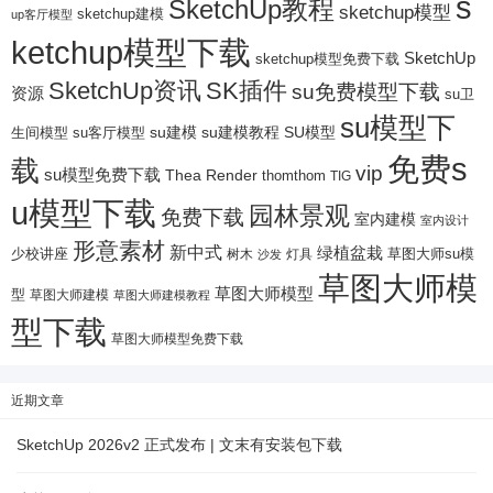
s
SketchUp教程
sketchup模型
sketchup建模
up客厅模型
ketchup模型下载
SketchUp
sketchup模型免费下载
SketchUp资讯
SK插件
su免费模型下载
资源
su卫
su模型下
su建模
su客厅模型
su建模教程
SU模型
生间模型
免费s
载
vip
su模型免费下载
Thea Render
thomthom
TIG
u模型下载
园林景观
免费下载
室内建模
室内设计
形意素材
新中式
绿植盆栽
少校讲座
树木
灯具
草图大师su模
沙发
草图大师模
草图大师模型
型
草图大师建模
草图大师建模教程
型下载
草图大师模型免费下载
近期文章
SketchUp 2026v2 正式发布 | 文末有安装包下载