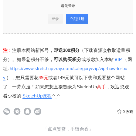
请先登录
登录
立刻注册
注：
注册本网站新帐号，即
送300积分
（下载资源会收取适量积
分）。如果您积分不够，
可以购买积分
或考虑加入本站
VIP
（网
址:
https://www.sketchupvray.com/category/vip/vip-how-to-bu
y
），您只需要花
49元
或者149元就可以下载和观看整个网站
了，一劳永逸！如果您想直接晋级为SketchUp
高手
，欢迎您观
看少校的
SketchUp课程
^_^
0
收藏
「点点赞赏，手留余香」