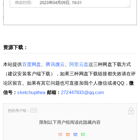
盘这三种网盘下载方式（建议安装客户端下载），
如果三种网盘下载链接都失效请在评论区留言。如
果有其它问题也可直接加我个人微信或者QQ，微信
号：sketchupthea 邮箱：272447833@qq.com 限
制以下用户组阅读此隐藏内容 请先登录 登录立刻注
册 您的用户组： 注：注册本网站新帐号，即送300
资源下载：
积分（下载资源会收取适量积分）。如果您积分不
扫描二维码继续阅读
够，可以购买积分或考虑加入本站VIP（网址:http
本站提供
百度网盘
、
腾讯微云
、
阿里云盘
这三
种网盘下载方式
s://www.sketchupvray.com/category/vip/vip-how-to-
（建议安装客户端下载），如果三种网盘下载链接都失效请在评
buy），您只需要花49元或者149元就可以下载和观
看整个网站了，一劳永逸！如果您想直接晋级为Sk
论区留言。如果有其它问题也可直接加我个人微信或者QQ，
微
etchUp高手，欢迎您观看少校的SketchUp课程^_^
信号：
sketchupthea
邮箱：
272447833@qq.com
0 收藏
您的用户组：
限制以下用户组阅读此隐藏内容