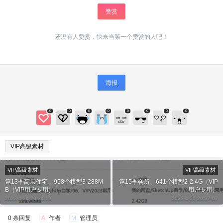
赞赏
还没有人赞赏，快来当第一个赞赏的人吧！
海报
给少校-LA打赏
0
0
0
0
0
0
0
0
付费内容
2
5
10
元
元
元
VIP高级素材
20
50
自定义
元
元
VIP高级素材
VIP高级素材
第13季高层住宅、958个模型3-288M
第15季会所、641个模型2-2.4G（VIP
¥
B（VIP用户专用）
用户专用）
6位以上
2023-4-24 20:34:19
2023-4-26 20:37:07
6位以上
您没有权限发布内容，请购买会员或者提升权
0 条回复
A
作者
M
管理员