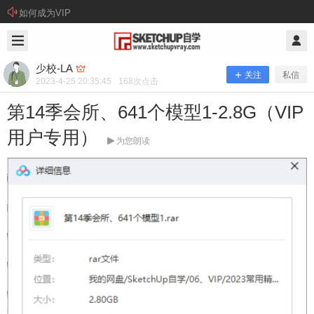
如何成为VIP
2023/4/25
少校-LA @ SketchUp自学
少校-LA
关注
私信
2023-4-25 20:35:45
168
次点击
第14季会所、641个模型1-2.8G（VIP
用户专用）
为您朗读
第14季会所、641个模型1-2.8G（VIP
用户专用）
资源下载： 本站提供百度网盘、腾讯微云、阿里云