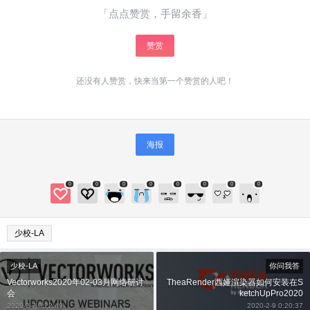
「点点赞赏，手留余香」
赞赏
还没有人赞赏，快来当第一个赞赏的人吧！
海报
0
0
0
0
0
0
0
0
少校-LA
少校-LA
你问我答
Vectorworks2020年02-03月网络研讨
TheaRender西娅渲染器如何安装在S
会
ketchUpPro2020
2020-2-7 0:22:49
2020-2-9 0:20:37