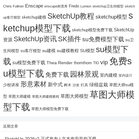
Enscape
Fredo
Chiris Fullmer
enscape材质库
Lumion
sketchup卫生间模型
sketch
s
SketchUp教程
sketchup模型
sketchup建模
up客厅模型
ketchup模型下载
SketchUp
sketchup模型免费下载
SketchUp资讯
SK插件
su免费模型下载
资源
su卫
su模型下
su建模
su客厅模型
su建模教程
SU模型
生间模型
免费s
载
vip
su模型免费下载
Thea Render
thomthom
TIG
u模型下载
园林景观
免费下载
室内建模
室内设计
形意素材
新中式
绿植盆栽
少校讲座
树木
灯具
草图大师su模
沙发
草图大师模
草图大师模型
型
草图大师建模
草图大师建模教程
型下载
草图大师模型免费下载
近期文章
SketchUp 2026v2 正式发布 | 文末有安装包下载