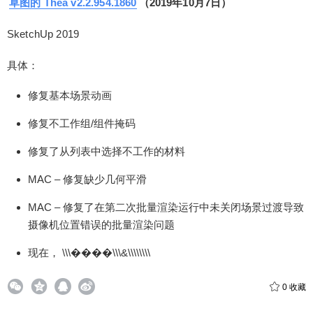
草图的 Thea v2.2.954.1860
（2019年10月7日）
发。可以看到从2.0版本到2.1再到2.2，其实一直在
努力。最近SketchUp2020版本发布后，官方也会在
SketchUp 2019
近期发布一个针对2020的版本，应该还是2.2，且会
有不少改进和BUG修复。这里专门整理一篇关于2.X
具体：
的更新日志……
修复基本场景动画
扫描二维码继续阅读
修复不工作组/组件掩码
修复了从列表中选择不工作的材料
MAC – 修复缺少几何平滑
MAC – 修复了在第二次批量渲染运行中未关闭场景过渡导致
摄像机位置错误的批量渲染问题
现在， \\\����\\\&\\\\\\\\
0
收藏