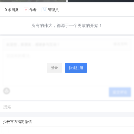
给少校-LA打赏
0 条回复
A
作者
M
管理员
付费内容
2
5
10
元
元
元
所有的伟大，都源于一个勇敢的开始！
20
50
自定义
元
元
修改资料
欢迎您，新朋友，感谢参与互动！
¥
6位以上
登录
快速注册
6位以上
您没有权限发布内容，请购买会员或者提升权
限。
微信支付
提交评论
微信支付
忘记密码？
找回
已有帐号？
登录
立刻支付
立刻支付
少校官方指定微信