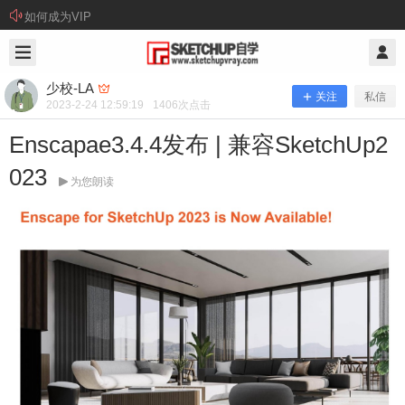
如何成为VIP
2023/2/24
少校-LA @ SketchUp自学
少校-LA
关注
私信
2023-2-24 12:59:19
1406
次点击
Enscapae3.4.4发布 | 兼容SketchUp2
023
为您朗读
Enscapae3.4.4发布 | 兼容SketchUp20
23
Download 本站提供百度网盘、腾讯微云、阿里云