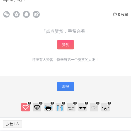
0
收藏
「点点赞赏，手留余香」
赞赏
还没有人赞赏，快来当第一个赞赏的人吧！
海报
给少校-LA打赏
0
0
0
0
0
0
0
0
付费内容
2
5
10
元
元
元
少校-LA