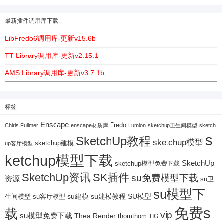
最新插件调用库下载
LibFredo6调用库-更新v15.6b
TT Library调用库-更新v2.15.1
AMS Library调用库-更新v3.7.1b
标签
Enscape
Fredo
Chiris Fullmer
enscape材质库
Lumion
sketchup卫生间模型
sketch
s
SketchUp教程
sketchup模型
sketchup建模
up客厅模型
ketchup模型下载
SketchUp
sketchup模型免费下载
SketchUp资讯
SK插件
su免费模型下载
资源
su卫
su模型下
su建模
su客厅模型
su建模教程
SU模型
生间模型
免费s
载
vip
su模型免费下载
Thea Render
thomthom
TIG