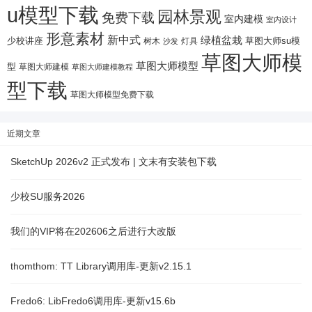
u模型下载
园林景观
免费下载
室内建模
室内设计
形意素材
新中式
绿植盆栽
少校讲座
树木
灯具
草图大师su模
沙发
草图大师模
草图大师模型
型
草图大师建模
草图大师建模教程
型下载
草图大师模型免费下载
近期文章
SketchUp 2026v2 正式发布 | 文末有安装包下载
少校SU服务2026
我们的VIP将在202606之后进行大改版
thomthom: TT Library调用库-更新v2.15.1
Fredo6: LibFredo6调用库-更新v15.6b