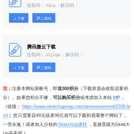
提取码：
；解压码：
74cw
下载
二维码
腾讯微云下载
提取码：
；解压码：
x5jsq6
下载
二维码
注：
注册本网站新帐号，即
送300积分
（下载资源会收取适量积
分）。如果您积分不够，
可以购买积分
或考虑加入本站
VIP
，
（链接：
https://www.sketchupvray.com/announcement/2535.ht
ml
）您只需要花49元或者99元就可以下载和观看整个网站了，
一劳永逸！或者加入少校的
SketchUp课程
，直接晋级为Sketch
Up高手吧！