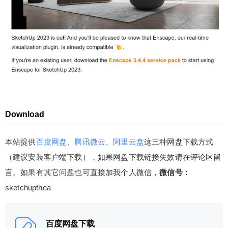
盘这三种网盘下载方式（建议安装客户端下载），
如果网盘下载链接失效请在评论区留言。如果有其
它问题也可直接加我个人微信，微信号：sketchupt
hea 百度网盘下载 提取码：74cw；解压码： 下载
二维码 腾讯微云下载 提取码：x5jsq6；解压码：
下载 二维码 注：注册本网站新帐号，即送300积分
（下载资源会收取适量积分）。如果您积分不够，
扫描二维码继续阅读
可以购买积分或考虑加入本站VIP，（链接：https://
www.sketchupvray.com/announcement/2535.htm
Download
l）您只需要花49元或者99元就可以下载和观看整个
网站了，一劳永逸！或者加入少校的SketchUp课
本站提供
百度网盘
、
腾讯微云
、
阿里云盘
这三种网盘下载方式
程，直接晋级为SketchUp高手吧！ 0 收藏
（建议安装客户端下载），如果网盘下载链接失效请在评论区留
言。如果有其它问题也可直接加我个人微信，
微信号：
sketchupthea
百度网盘下载