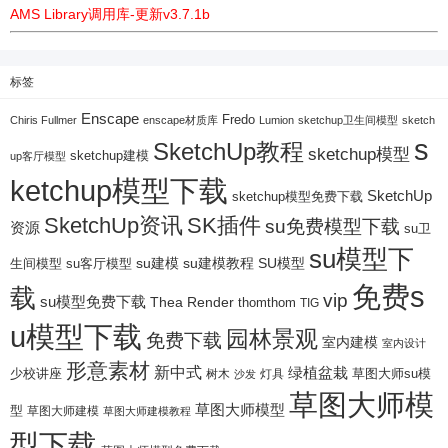
AMS Library调用库-更新v3.7.1b
标签
Enscape
Fredo
Chiris Fullmer
enscape材质库
Lumion
sketchup卫生间模型
sketch
s
SketchUp教程
sketchup模型
sketchup建模
up客厅模型
ketchup模型下载
SketchUp
sketchup模型免费下载
SketchUp资讯
SK插件
su免费模型下载
资源
su卫
su模型下
su建模
su客厅模型
su建模教程
SU模型
生间模型
免费s
载
vip
su模型免费下载
Thea Render
thomthom
TIG
u模型下载
园林景观
免费下载
室内建模
室内设计
形意素材
新中式
绿植盆栽
少校讲座
树木
灯具
草图大师su模
沙发
草图大师模
草图大师模型
型
草图大师建模
草图大师建模教程
型下载