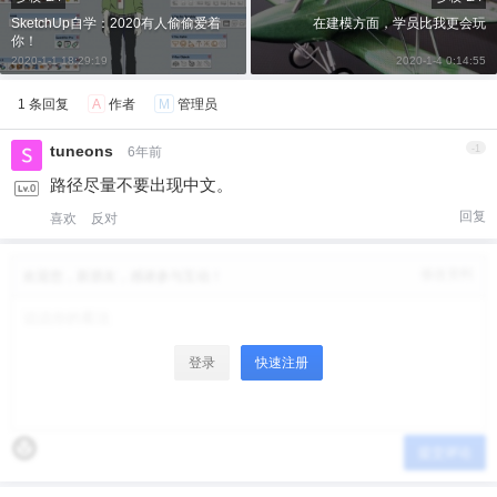
SketchUp自学：2020有人偷偷爱着
在建模方面，学员比我更会玩
你！
给少校-LA打赏
2020-1-1 18:29:19
2020-1-4 0:14:55
1 条回复
A
作者
M
管理员
付费内容
2
5
10
元
元
元
tuneons
-1
6年前
20
50
自定义
元
元
路径尽量不要出现中文。
回复
喜欢
反对
¥
6位以上
修改资料
欢迎您，新朋友，感谢参与互动！
6位以上
您没有权限发布内容，请购买会员或者提升权
限。
登录
快速注册
微信支付
微信支付
忘记密码？
找回
已有帐号？
登录
立刻支付
提交评论