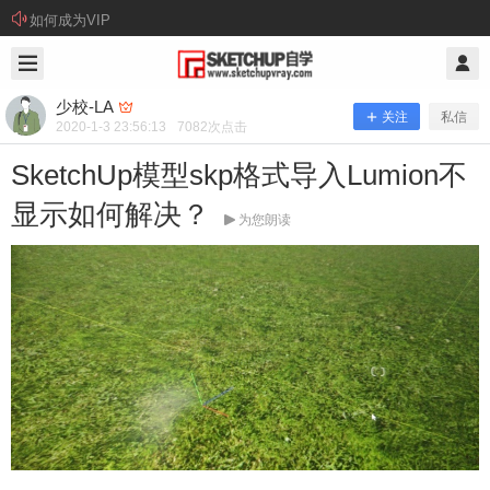
如何成为VIP
2020/1/03
少校-LA @ SketchUp自学
少校-LA
关注
私信
2020-1-3 23:56:13
7082
次点击
SketchUp模型skp格式导入Lumion不
显示如何解决？
为您朗读
SketchUp模型skp格式导入Lumion不
显示如何解决？
问： Lumion正常的，SketchUp也是正常的。但是S