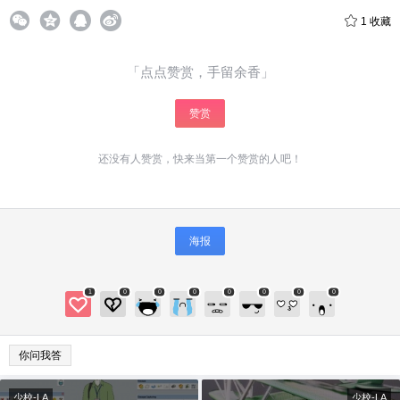
1
收藏
「点点赞赏，手留余香」
赞赏
还没有人赞赏，快来当第一个赞赏的人吧！
海报
1
0
0
0
0
0
0
0
你问我答
少校-LA
少校-LA