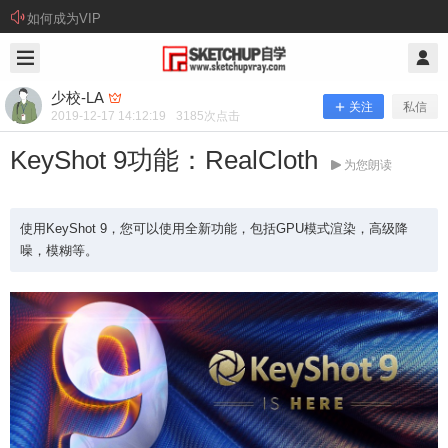
如何成为VIP
2019/12/17
少校-LA @ SketchUp自学
少校-LA
关注
私信
2019-12-17 14:12:19
3185
次点击
KeyShot 9功能：RealCloth
为您朗读
使用KeyShot 9，您可以使用全新功能，包括GPU模式渲染，高级降
噪，模糊等。
KeyShot 9功能：RealCloth
使用KeyShot 9，您可以使用全新功能，包括GPU