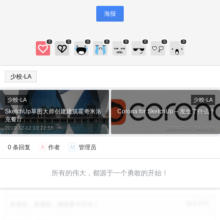
海报
0
0
0
0
0
0
0
0
少校-LA
少校-LA
少校-LA
SketchUp草图大师创建建筑霍奇米洛
Corona for SketchUp – 发生了什么？
克餐厅
2019-12-12 13:22:55
2019-12-17 14:24:35
0 条回复
A
作者
M
管理员
所有的伟大，都源于一个勇敢的开始！
给少校-LA打赏
修改资料
付费内容
2
5
10
欢迎您，新朋友，感谢参与互动！
元
元
元