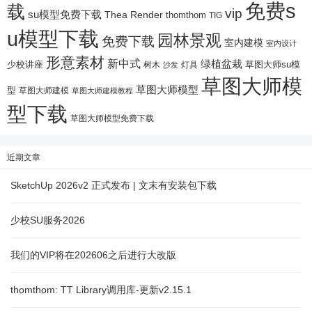
免费s
载
vip
su模型免费下载
Thea Render
thomthom
TIG
u模型下载
园林景观
免费下载
室内建模
室内设计
形意素材
新中式
绿植盆栽
少校讲座
树木
灯具
草图大师su模
沙发
草图大师模
草图大师模型
型
草图大师建模
草图大师建模教程
型下载
草图大师模型免费下载
近期文章
SketchUp 2026v2 正式发布 | 文末有安装包下载
少校SU服务2026
我们的VIP将在202606之后进行大改版
thomthom: TT Library调用库-更新v2.15.1