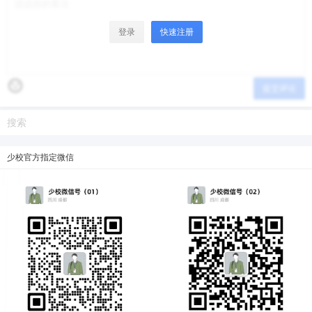
20
50
自定义
元
元
登录
快速注册
¥
6位以上
提交评论
6位以上
您没有权限发布内容，请购买会员或者提升权
限。
微信支付
少校官方指定微信
微信支付
忘记密码？
找回
已有帐号？
登录
立刻支付
立刻支付