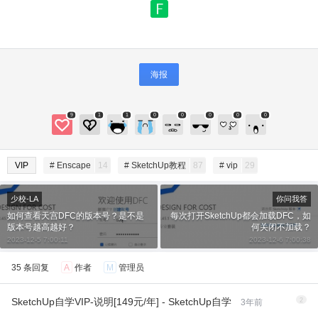
忘记密码？
找回
已有帐号？
登录
立刻支付
立刻支付
海报
9
1
1
0
0
0
0
0
VIP
# Enscape
14
# SketchUp教程
87
# vip
29
少校-LA
你问我答
如何查看天宫DFC的版本号？是不是
每次打开SketchUp都会加载DFC，如
版本号越高越好？
何关闭不加载？
2023-12-5 7:00:11
2023-12-6 7:00:38
35 条回复
A
作者
M
管理员
SketchUp自学VIP-说明[149元/年] - SketchUp自学
2
3年前