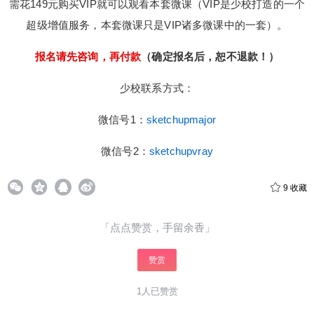
需花149元购买VIP就可以观看本套微课（VIP是少校打造的一个
超级增值服务，本套微课只是VIP诸多微课中的一套）。
报名请先咨询，再付款
（确定报名后，恕不退款！）
给少校-LA打赏
少校联系方式：
付费内容
2
5
10
微信号1：
sketchupmajor
元
元
元
20
50
微信号2：
sketchupvray
自定义
元
元
9
收藏
¥
6位以上
「点点赞赏，手留余香」
6位以上
您没有权限发布内容，请购买会员或者提升权
限。
赞赏
微信支付
1人已赞赏
微信支付