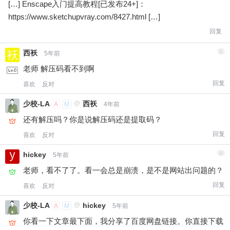
[…] Enscape入门提高教程[已发布24+]：
https://www.sketchupvray.com/8427.html […]
回复
西袄
1
5年前
老师 解压码看不到啊
回复
喜欢
反对
少校-LA
@
西袄
A
M
4年前
还有解压吗？你是说解压码还是提取码？
回复
喜欢
反对
hickey
0
5年前
老师，看不了了。看一会总是崩溃，是不是网站出问题的？
回复
喜欢
反对
少校-LA
@
hickey
A
M
5年前
你看一下文章最下面，我分享了百度网盘链接。你直接下载