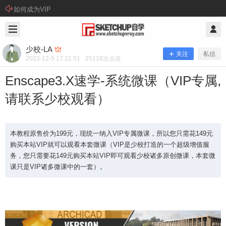
如何成为VIP
2023/12/05
少校-LA @ SketchUp自学
少校-LA
关注
私信
2023-12-5 17:21:51
25118
次点击
Enscape3.X速学-系统微课（VIP专属,
请联系少校观看）
本教程原售价为199元，现统一纳入VIP专属微课，所以您只需花149元
购买本站VIP就可以观看本套微课（VIP是少校打造的一个超级增值服
务，您只需要花149元购买本站VIP即可观看少校诸多原创微课，本套微
Enscape3.X速学-系统微课（VIP专属,
课只是VIP诸多微课中的一套）。
请联系少校观看）
本教程原售价为199元，现统一纳入VIP专属微课，