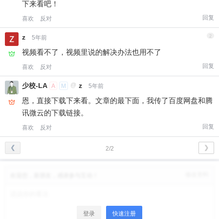
下来看吧！
回复
喜欢
反对
z
2
5年前
视频看不了，视频里说的解决办法也用不了
回复
喜欢
反对
少校-LA
@
z
A
M
5年前
恩，直接下载下来看。文章的最下面，我传了百度网盘和腾
讯微云的下载链接。
回复
喜欢
反对
❮
❯
2/2
修改资料
欢迎您，新朋友，感谢参与互动！
登录
快速注册