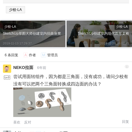
少校-LA
少校-LA
少校-LA
SketchUp草图大师创建室内扭曲座凳
SketchUp创建室内现代圆形桌椅
2019-11-13 17:29:37
2019-11-20 16:02:45
6 条回复
A
作者
M
管理员
NEKO拉面
1
6年前
尝试用面转组件，因为都是三角面，没有成功，请问少校有
没有可以把两个三角面转换成四边面的办法？
回复
喜欢
反对