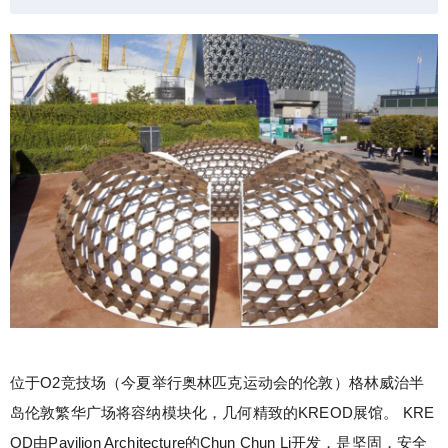
tric design together with Kebony’s revolutionary Ec
oTimber。Hi，大家好我是少校。前一段时间有Sket
chUp爱好者问我KREOD展馆亭如何做，这里简单
做了一下，模型不是太完美，但验证在SketchUp中
应该是能做的。模型首次创建总用时约12分钟。您
通过本文可以查看创建景观创意KREOD展馆亭的完
整图文教程，如果您是本站VIP会员还可以观看到原
扫描二维码继续阅读
创视频教程。本文由少校-LA撰写的原创文章，参考
图片来源于A|N图片（https://archpaper.com/2012/1
0/last-weekend-to-see-london-design-festivals-kreo
d-pavilion/）
位于O2竞技场（今夏举行奥林匹克运动会的伦敦）格林威治半
岛伦敦繁华广场将容纳模块化，几何精致的KREOD展馆。
KRE
OD由Pavilion Architecture的Chun Chun Li开发，是坚固，安全