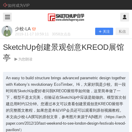
如何成为VIP
2019/11/17
少校-LA @ SketchUp自学
少校-LA
关注
私信
2019-11-17 10:59:11
3058
次点击
SketchUp创建景观创意KREOD展馆
亭
为您朗读
An easy to build structure brings advanced parametric design together
with Kebony’s revolutionary EcoTimber。Hi，大家好我是少校。前一段
SketchUp创建景观创意KREOD展馆
时间有SketchUp爱好者问我KREOD展馆亭如何做，这里简单做了一
下，模型不是太完美，但验证在SketchUp中应该是能做的。模型首次创
亭
建总用时约12分钟。您通过本文可以查看创建景观创意KREOD展馆亭
的完整图文教程，如果您是本站VIP会员还可以观看到原创视频教程。
本文由少校-LA撰写的原创文章，参考图片来源于A|N图片（https://arch
paper.com/2012/10/last-weekend-to-see-london-design-festivals-kreod-
An easy to build structure brings advanced parame
pavilion/）