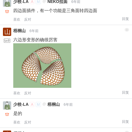
少校-LA
@
NEKO拉面
A
M
6年前
四边面插件，有一个功能是三角面转四边面
给少校-LA打赏
回复
喜欢
反对
付费内容
2
5
10
元
元
元
梧桐山
0
6年前
六边形变形的确很厉害
20
50
自定义
元
元
¥
6位以上
6位以上
您没有权限发布内容，请购买会员或者提升权
限。
回复
喜欢
反对
微信支付
少校-LA
@
梧桐山
A
M
6年前
微信支付
忘记密码？
找回
已有帐号？
登录
立刻支付
是的
回复
喜欢
反对
立刻支付