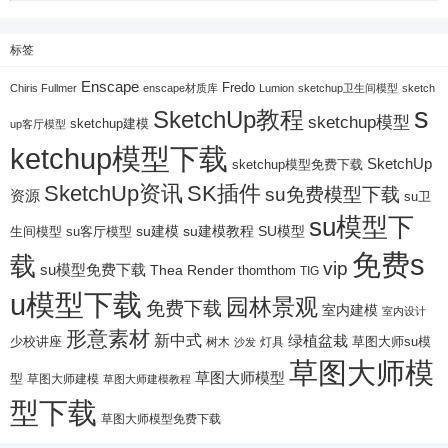
标签
Enscape
Fredo
Chiris Fullmer
enscape材质库
Lumion
sketchup卫生间模型
sketch
s
SketchUp教程
sketchup模型
sketchup建模
up客厅模型
ketchup模型下载
SketchUp
sketchup模型免费下载
SketchUp资讯
SK插件
su免费模型下载
资源
su卫
su模型下
su建模
su客厅模型
su建模教程
SU模型
生间模型
免费s
载
vip
su模型免费下载
Thea Render
thomthom
TIG
u模型下载
园林景观
免费下载
室内建模
室内设计
形意素材
新中式
绿植盆栽
少校讲座
树木
灯具
草图大师su模
沙发
草图大师模
草图大师模型
型
草图大师建模
草图大师建模教程
型下载
草图大师模型免费下载