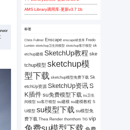
AMS Library调用库-更新v3.7.1b
标签
wor
工
Enscape
Fredo
Chiris Fullmer
enscape材质库
sk
Lumion
sketchup卫生间模型
sketchup客厅模型
SketchUp教程
ske
etchup建模
：
sketchup模
tchup模型
型下载
Sk
sketchup模型免费下载
SketchUp资讯
S
etchUp资源
K插件
su免费模型下载
su卫生
su建模
su客厅模型
su建模教程
S
间模型
su模型下载
su模型免
U模型
vip
费下载
Thea Render
thomthom
TIG
免费su模型下载
免费