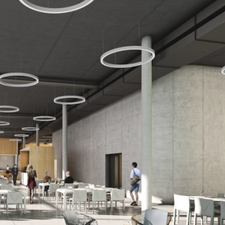
Vectorworks渲染 – 建筑
6位以上
微信支付
Vectorworks好像在国外BIM中挻火的，这里向各
位SketchUp爱好者介绍一篇Vectorworks渲染的
微信支付
忘记密码？
找回
已有帐号？
登录
立刻支付
文章。与许多3D应用程序不同，Vectorworks具
有内置的高质量渲染器，并作为标准包含在内。
立刻支付
无论您是创建OpenGL，草稿还是最终质量渲
染，您都可以直接获得所需的所有工具。
扫描二维码继续阅读