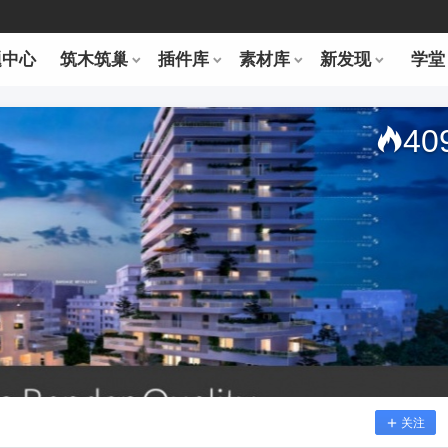
题中心
筑木筑巢
插件库
素材库
新发现
学堂
40
关注