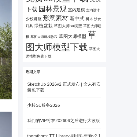
园林景观
下载
室内建模
室内设计
形意素材
新中式
少校讲座
树木
沙发
绿植盆栽
灯具
草图大师su模型
草图大师建
草
草图大师模型
模
草图大师建模教程
图大师模型下载
草图大
师模型免费下载
近期文章
SketchUp 2026v2 正式发布 | 文末有安
装包下载
少校SU服务2026
我们的VIP将在202606之后进行大改版
thomthom: TT Library调用库-更新v2.1