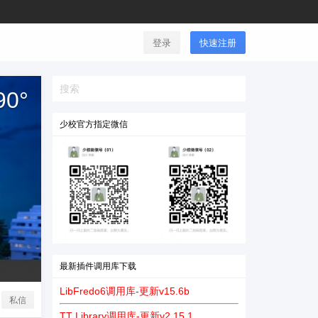
登录
快速注册
90
°
少校官方指定微信
最新插件调用库下载
LibFredo6调用库-更新v15.6b
私信
TT Library调用库-更新v2.15.1