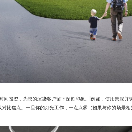
2019/8/08
少校-LA @ SketchUp自学
给少校-LA打赏
付费内容
2
5
10
元
元
元
时间投资，为您的渲染客户留下深刻印象。
例如，使用景深并调
20
50
自定义
元
元
糊以对比焦点。一旦你的灯光工作，一点点雾（如果与你的场景相
¥
6位以上
您没有权限发布内容，请购买会员或者提升权
限。