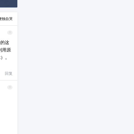
便独自哭
0
来的这
利用原
示）。
回复
0