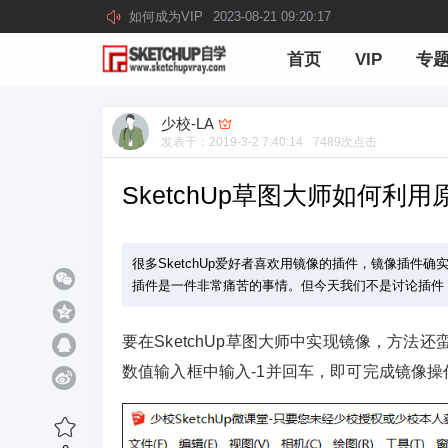
如何成为VIP
2023-08-21 09:20:17
首页
VIP
专
少校-LA
发表于：
2019-3-2 7:40:14
7489
次点击
SketchUp草图大师如何利
很多SketchUp爱好者喜欢用镜像的插件，镜像插
插件是一件非常痛苦的事情。但今天我们不是讨论插件，而
要在SketchUp草图大师中实现镜像，方
数值输入框中输入-1并回车，即可完成镜像操