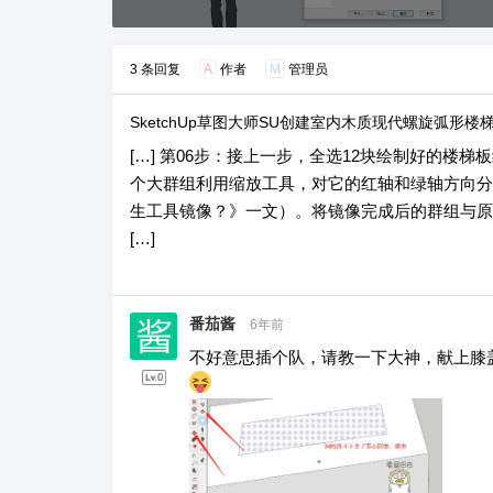
3 条回复
A
作者
M
管理员
SketchUp草图大师SU创建室内木质现代螺旋弧形楼梯 - 
[…] 第06步：接上一步，全选12块绘制好的
个大群组利用缩放工具，对它的红轴和绿轴方向分别
生工具镜像？》一文）。将镜像完成后的群组与原
[…]
番茄酱
6年前
不好意思插个队，请教一下大神，献上膝