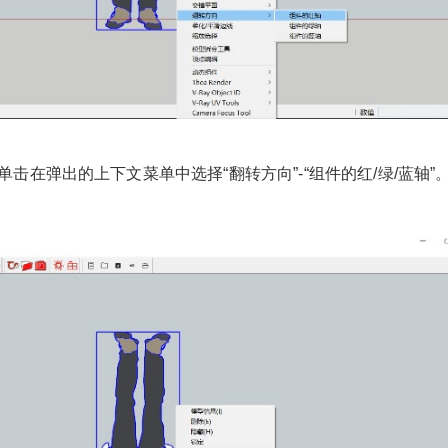
在弹出的上下文菜单中选择“翻转方向”-“组件的红/绿/蓝轴”
2019/3/02
少校-LA @ SketchUp自学
给少校-LA打赏
付费内容
2
5
10
元
元
元
20
50
自定义
元
元