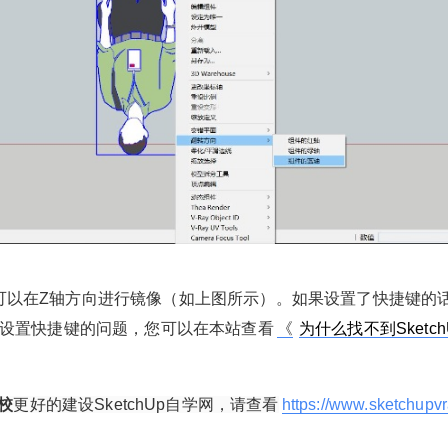
¥
6位以上
您没有权限发布内容，请购买会员或者提升权
SketchUp草图大师如何利用原
限。
生工具镜像？
6位以上
微信支付
很多SketchUp爱好者喜欢用镜像的插件，镜像插
件确实非常有用，在普通建模的过程其实体会不
微信支付
忘记密码？
找回
已有帐号？
登录
立刻支付
深，在有一些高级建模的操作中没有镜像插件是
一件非常痛苦的事情。但今天我们不是讨论插
立刻支付
件，而且是探讨SketchUp自带的镜像工具……
，就可以在Z轴方向进行镜像（如上图所示）。如果设置了快捷键的
扫描二维码继续阅读
蓝轴”设置快捷键的问题，您可以在本站查看
《
为什么找不到Sketch
校
更好的建设SketchUp自学网，请查看
https://www.sketchupvr