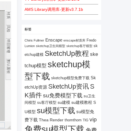
AMS Library调用库-更新v3.7.1b
标签
Enscape
Fredo
Chiris Fullmer
enscape材质库
sk
Lumion
sketchup卫生间模型
sketchup客厅模型
SketchUp教程
ske
etchup建模
sketchup模
tchup模型
型下载
Sk
sketchup模型免费下载
SketchUp资讯
S
etchUp资源
K插件
su免费模型下载
su卫生
su建模
su客厅模型
su建模教程
S
间模型
su模型下载
su模型免
U模型
vip
费下载
Thea Render
thomthom
TIG
免费su模型下载
免费