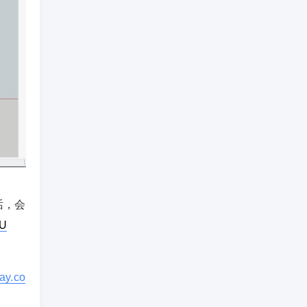
话，会
U
ay.co