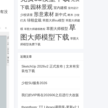
园林景观
下载
室内建模
室内设计
，有没
形意素材
新中式
少校讲座
树木
沙发
绿植盆栽
灯具
草图大师su模型
草图大师建
草
草图大师模型
模
草图大师建模教程
图大师模型下载
草图大
师模型免费下载
近期文章
SketchUp 2026v2 正式发布 | 文末有安
装包下载
少校SU服务2026
我们的VIP将在202606之后进行大改版
thomthom: TT Library调用库-更新v2.1