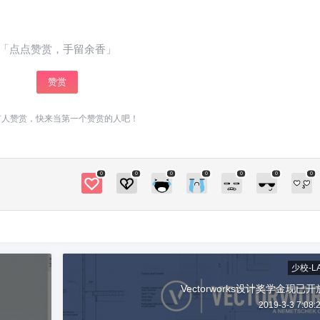
「点点赞赏，手留余香」
赞赏
有人赞赏，快来当第一个赞赏的人吧！
0
0
0
0
0
0
0
少校-L
Vectorworks设计奖学金现已开
2019-3-3 7:08: