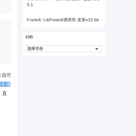
5.1
Fredo6: LibFredo6调用库-更新v15.6b
归档
来说可
、
专属
，直