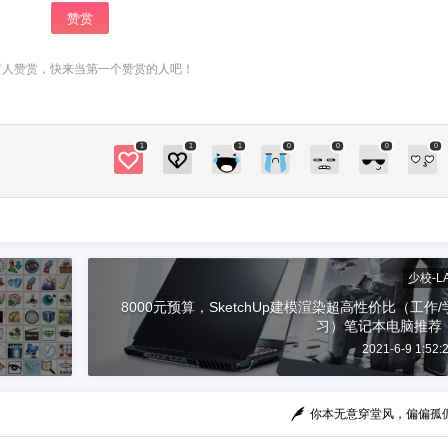
赞赏
给少校-LA打赏
有人赞赏，快来当第一个赞赏的人吧！
付费内容
2
5
10
元
元
元
20
50
自定义
元
元
1
1
1
0
0
0
0
¥
6位以上
您没有权限发布内容，请购买会员或者提升权
TIG常用工具栏-ExtrudeTools-F
限。
ull Set（TIG）
6位以上
少校-L
微信支付
8000元预算，SketchUp建模渲染超高性价比（工作/
使用教程： TIG常用工具栏-ExtrudeTools-Full Se
习）笔记本电脑推荐
t（TIG）这个插件用于做曲面或者做网架之类的
2021-6-9 1:52:
微信支付
忘记密码？
找回
已有帐号？
登录
立刻支付
还是非常不错的，用它生成曲面，要注意它的使
用方法。如上图所示，一共四条边。选了第一条
你本无意穿堂风，偏偏孤
立刻支付
后，再选择对面那一条…… 资源下载： 本站提供