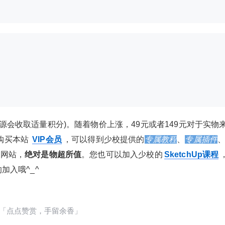
资源会收取适量积分)。随着物价上涨，49元或者149元对于实物
购买本站
VIP会员
，可以得到少校提供的
专属教程
、
专属插件
个网站，
绝对是物超所值
。您也可以加入少校的
SketchUp课程
加入哦^_^
2021/6/08
少校-LA @ SketchUp自学
「点点赞赏，手留余香」