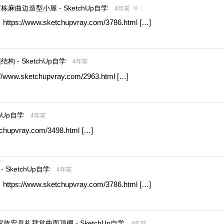
百度网盘、腾讯微云这两种网盘下载方式（建议
麻曲边造型小屋 - SketchUp自学
4年前
1
安装客户端下载），如果两种网盘下载链接都失
ttps://www.sketchupvray.com/3786.html […]
效请在评论区留言。如果有其它问题也可直接加
扫描二维码继续阅读
我个人微信或者发邮件，微信号：sketchupvra
y QQ号：272447833@qq.com 百度网盘下载 提
 - SketchUp自学
4年前
取码：6259；解压码： 下载 二维码 腾讯微云下
载 提取码：2s5ype；解压码： 下载 二维码 注：
ww.sketchupvray.com/2963.html […]
注册网站新帐号，默认是300积分(下载资源会收
取适量积分)。随着物价上涨，49元或者149元对
于实物来说可能买不到太多商品。但是如果您将1
hUp自学
4年前
49元用于购买本站 VIP会员，可以得到少校提供
hupvray.com/3498.html […]
的专属教程、专属插件、专属素材、专属”答疑
+辅导”等服务，还可下载整个网站，绝对是物超
所值。您也可以加入少校的SketchUp课程，直接
SketchUp自学
4年前
晋级为SketchUp高手！少校也非常期待您的加入
ttps://www.sketchupvray.com/3786.html […]
哦^_^ 0 收藏
et家族安息礼拜堂曲面顶棚 - SketchUp自学
4年前