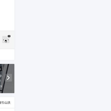
0
A
学
！
29
倨引山洪