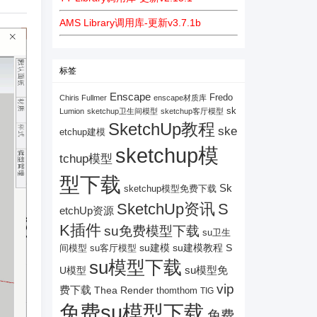
AMS Library调用库-更新v3.7.1b
标签
Enscape
Fredo
Chiris Fullmer
enscape材质库
sk
Lumion
sketchup卫生间模型
sketchup客厅模型
SketchUp教程
ske
etchup建模
sketchup模
tchup模型
型下载
Sk
sketchup模型免费下载
SketchUp资讯
S
etchUp资源
K插件
su免费模型下载
su卫生
su建模
su客厅模型
su建模教程
S
间模型
su模型下载
su模型免
U模型
vip
费下载
Thea Render
thomthom
TIG
免费su模型下载
免费