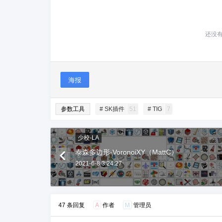
还没
海报
参数工具
# SK插件
51
# TIG
7
少校-LA
泰森多边形-VoronoiXY（MattC）
2021-6-8 3:24:27
47 条回复
A
作者
M
管理员