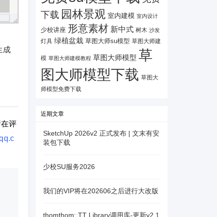
园林景观
下载
室内建模
室内设计
形意素材
新中式
少校讲座
树木
沙发
绿植盆栽
灯具
草图大师su模型
草图大师建
生成
草
草图大师模型
模
草图大师建模教程
图大师模型下载
草图大
师模型免费下载
近期文章
请在评
SketchUp 2026v2 正式发布 | 文末有安
qq.c
装包下载
少校SU服务2026
我们的VIP将在202606之后进行大改版
thomthom: TT Library调用库-更新v2.1