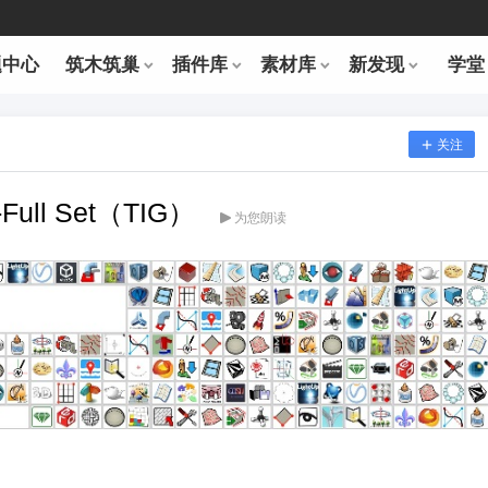
题中心
筑木筑巢
插件库
素材库
新发现
学堂
关注
Full Set（TIG）
为您朗读