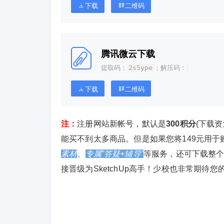
下载
二维码
腾讯微云下载
提取码：
2s5ype
；解压码：
下载
二维码
注：
注册网站新帐号，默认是
300积分
(下载
能买不到太多商品。但是如果您将149元用于
素材
、
专属”答疑+辅导”
等服务，还可下载整
接晋级为SketchUp高手！少校也非常期待您的