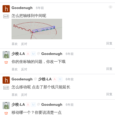
Goodenugh
1
6年前
付费内容
2
5
10
元
元
元
怎么把轴移到中间呢
20
50
自定义
元
元
¥
6位以上
回复
喜欢
反对
少校-LA
@
Goodenugh
A
M
6年前
6位以上
您没有权限发布内容，请购买会员或者提升权
你的坐标轴的问题，你改一下哦
限。
微信支付
回复
喜欢
反对
Goodenugh
@
少校-LA
A
M
6年前
微信支付
忘记密码？
找回
已有帐号？
登录
立刻支付
怎么移动呢 点击了那个线只能延长
回复
喜欢
反对
立刻支付
少校-LA
@
Goodenugh
A
M
6年前
移动哪一个？你要说清楚一点