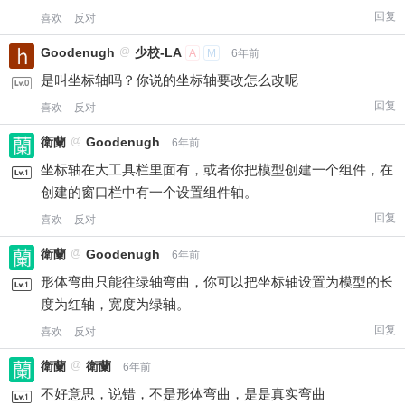
回复
喜欢
反对
Goodenugh
@
少校-LA
A
M
6年前
是叫坐标轴吗？你说的坐标轴要改怎么改呢
回复
喜欢
反对
衛蘭
@
Goodenugh
6年前
坐标轴在大工具栏里面有，或者你把模型创建一个组件，在
创建的窗口栏中有一个设置组件轴。
回复
喜欢
反对
衛蘭
@
Goodenugh
6年前
形体弯曲只能往绿轴弯曲，你可以把坐标轴设置为模型的长
度为红轴，宽度为绿轴。
回复
喜欢
反对
衛蘭
@
衛蘭
6年前
不好意思，说错，不是形体弯曲，是是真实弯曲