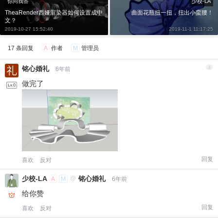
你问我答
少校-LA
TheaRender西娅渲染器如何设置成中
曲面花瓶扭一扭，扭出小蛮腰！
文？
2019-10-27 15:52:40
2019-11-1 11:17:25
17 条回复
A
作者
M
管理员
铭心婚礼
4
6年前
做完了
回复
喜欢
反对
少校-LA
@
铭心婚礼
A
M
6年前
给你赞
回复
喜欢
反对