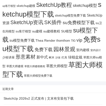
s
SketchUp教程
sketchup模型
sketchup建模
up客厅模型
ketchup模型下载
SketchUp
sketchup模型免费下载
SketchUp资讯
SK插件
su免费模型下载
资源
su卫
su模型下
su建模
su客厅模型
su建模教程
SU模型
生间模型
免费s
载
vip
su模型免费下载
Thea Render
thomthom
TIG
u模型下载
园林景观
免费下载
室内建模
室内设计
形意素材
新中式
绿植盆栽
少校讲座
树木
灯具
草图大师su模
沙发
草图大师模
草图大师模型
型
草图大师建模
草图大师建模教程
型下载
草图大师模型免费下载
近期文章
SketchUp 2026v2 正式发布 | 文末有安装包下载