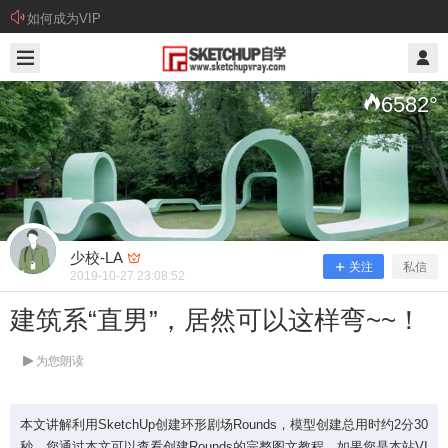
如何成为VIP
2019/10/27
少校-LA @ SketchUp自学
6582
°
少校-LA
关注
私信
2019-10-27 23:08:52
建筑系“直男”，居然可以这样弯~~！
建筑系“直男”，居然可以这样弯~~！
为您朗读
本文讲解利用SketchUp创建环形剧场Rounds，模型创建总用时约2分30
本文讲解利用SketchUp创建环形剧场Rounds，模
秒。您通过本文可以查看创建Rounds的完整图文教程，如果您是本站VI