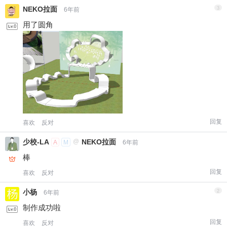
NEKO拉面
3
6年前
用了圆角
回复
喜欢
反对
少校-LA
@
NEKO拉面
A
M
6年前
棒
回复
喜欢
反对
小杨
2
6年前
制作成功啦
给少校-LA打赏
回复
喜欢
反对