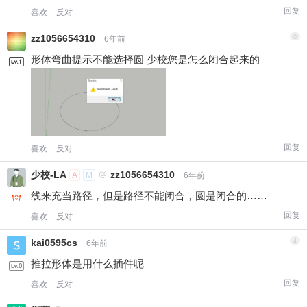
回复
喜欢
反对
zz1056654310
0
6年前
形体弯曲提示不能选择圆 少校您是怎么闭合起来的
回复
喜欢
反对
少校-LA
@
zz1056654310
A
M
6年前
线来充当路径，但是路径不能闭合，圆是闭合的……
回复
喜欢
反对
kai0595cs
4
6年前
推拉形体是用什么插件呢
回复
喜欢
反对