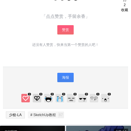
2
收藏
「点点赞赏，手留余香」
赞赏
还没有人赞赏，快来当第一个赞赏的人吧！
海报
1
0
0
0
0
0
1
0
少校-LA
# SketchUp教程
87