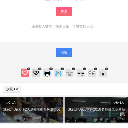
赞赏
还没有人赞赏，快来当第一个赞赏的人吧！
海报
0
0
0
0
0
0
0
0
给少校-LA打赏
少校-LA
付费内容
2
5
10
元
元
元
少校-LA
少校-LA
SketchUp天津2018暑期霍普杯夏令营
SketchUp云软件2018名师班昆明营站
20
50
自定义
元
元
站
[夏]
2018-8-14 23:24:33
2018-8-30 23:37:48