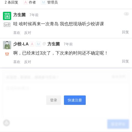
¥
2 条回复
A
作者
M
管理员
6位以上
方生菌
-1
7年前
6位以上
您没有权限发布内容，请购买会员或者提升权
哇 啥时候再来一次青岛 我也想现场听少校讲课
限。
回复
喜欢
反对
微信支付
少校-LA
@
方生菌
A
M
7年前
微信支付
忘记密码？
找回
已有帐号？
登录
啊，已经来过3次了，下次来的时间还不确定呢！
立刻支付
回复
喜欢
反对
立刻支付
修改资料
欢迎您，新朋友，感谢参与互动！
登录
快速注册
提交评论