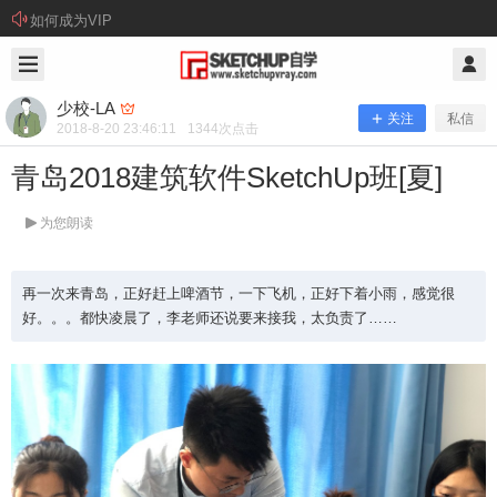
如何成为VIP
2018/8/20
少校-LA @ SketchUp自学
少校-LA
关注
私信
2018-8-20 23:46:11
1344
次点击
青岛2018建筑软件SketchUp班[夏]
为您朗读
再一次来青岛，正好赶上啤酒节，一下飞机，正好下着小雨，感觉很
好。。。都快凌晨了，李老师还说要来接我，太负责了……
青岛2018建筑软件SketchUp班[夏]
再一次来青岛，正好赶上啤酒节，一下飞机，正好