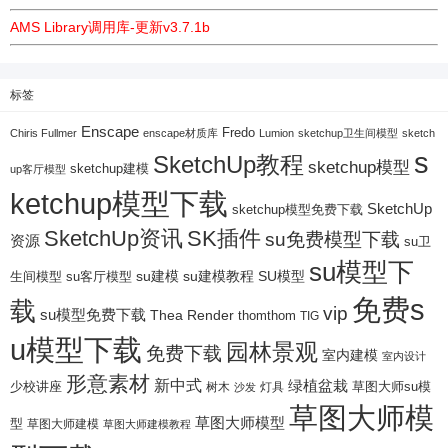
AMS Library调用库-更新v3.7.1b
标签
Enscape
Fredo
Chiris Fullmer
enscape材质库
Lumion
sketchup卫生间模型
sketch
s
SketchUp教程
sketchup模型
sketchup建模
up客厅模型
ketchup模型下载
SketchUp
sketchup模型免费下载
SketchUp资讯
SK插件
su免费模型下载
资源
su卫
su模型下
su建模
su客厅模型
su建模教程
SU模型
生间模型
免费s
载
vip
su模型免费下载
Thea Render
thomthom
TIG
u模型下载
园林景观
免费下载
室内建模
室内设计
形意素材
新中式
绿植盆栽
少校讲座
树木
灯具
草图大师su模
沙发
草图大师模
草图大师模型
型
草图大师建模
草图大师建模教程