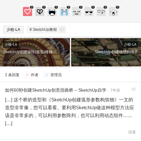
3
0
0
0
0
0
0
0
少校-LA
# SketchUp教程
87
少校-LA
少校-LA
SketchUp创建旋转(弧形)楼梯
SketchUp创建缠绕的绳子
2018-10-15 23:22:00
2018-10-17 9:42:16
给少校-LA打赏
2 条回复
A
作者
M
管理员
付费内容
2
5
10
元
元
元
如何60秒创建SketchUp创意扭曲桥 – SketchUp自学
0
7年前
[…] 这个桥的造型和《SketchUp创建弧形参数构筑物》一文的
20
50
自定义
元
元
造型非常像，您可以看看。要利用SketchUp做这种模型方法应
该是非常多的，可以利用参数阵列，也可以利用动态组件……
¥
[…]
6位以上
回复
6位以上