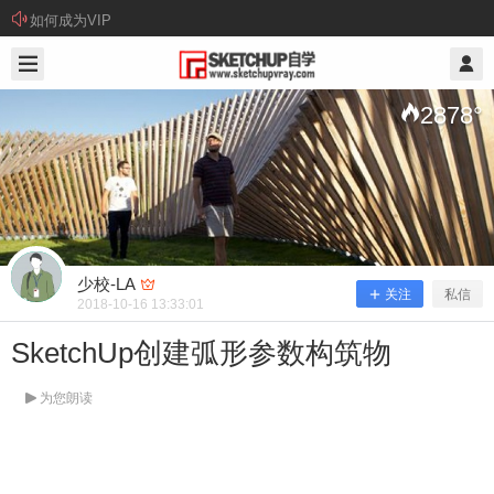
如何成为VIP
2018/10/16
少校-LA @ SketchUp自学
2878
°
少校-LA
关注
私信
2018-10-16 13:33:01
SketchUp创建弧形参数构筑物
SketchUp创建弧形参数构筑物
为您朗读
注：上传腾讯视频，手机端无法显示，请用PC端查