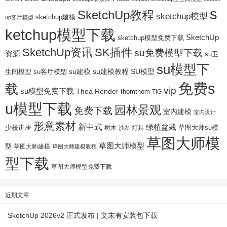
s
SketchUp教程
sketchup模型
sketchup建模
up客厅模型
ketchup模型下载
SketchUp
sketchup模型免费下载
SketchUp资讯
SK插件
su免费模型下载
资源
su卫
su模型下
su建模
su客厅模型
su建模教程
SU模型
生间模型
免费s
载
vip
su模型免费下载
Thea Render
thomthom
TIG
u模型下载
园林景观
免费下载
室内建模
室内设计
形意素材
新中式
绿植盆栽
少校讲座
树木
灯具
草图大师su模
沙发
草图大师模
草图大师模型
型
草图大师建模
草图大师建模教程
型下载
草图大师模型免费下载
近期文章
SketchUp 2026v2 正式发布 | 文末有安装包下载