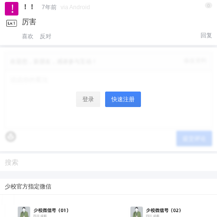
您没有权限发布内容，请购买会员或者提升权
！！
0
7年前
via Android
限。
厉害
微信支付
回复
喜欢
反对
微信支付
忘记密码？
找回
已有帐号？
登录
立刻支付
修改资料
欢迎您，新朋友，感谢参与互动！
立刻支付
登录
快速注册
提交评论
少校官方指定微信