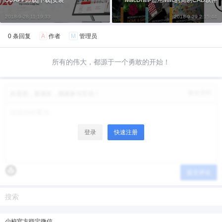
SUAPP卸载|下载|安装
MacDraft-适用Mac的简易CAD软件
6位以上
您没有权限发布内容，请购买会员或者提升权
2018-9-28 11:19:33
2018-9-29 2:15:44
限。
0 条回复
A
作者
M
管理员
微信支付
所有的伟大，都源于一个勇敢的开始！
微信支付
忘记密码？
找回
已有帐号？
登录
立刻支付
修改资料
欢迎您，新朋友，感谢参与互动！
立刻支付
登录
快速注册
提交评论
少校官方指定微信