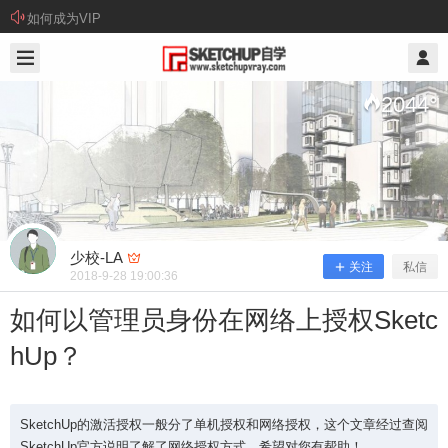
如何成为VIP
2018/9/28
少校-LA @ SketchUp自学
2044
°
少校-LA
关注
私信
2018-9-28 19:00:36
如何以管理员身份在网络上授权Sketc
如何以管理员身份在网络上授权Sketc
hUp？
hUp？
SketchUp的激活授权一般分了单机授权和网络授权，这个文章经过查阅
SketchUp的激活授权一般分了单机授权和网络授
SketchUp官方说明了解了网络授权方式，希望对您有帮助！