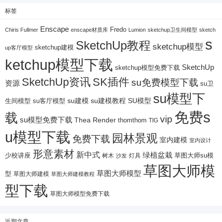
标签
Enscape
Fredo
Chiris Fullmer
enscape材质库
Lumion
sketchup卫生间模型
sketch
s
SketchUp教程
sketchup模型
sketchup建模
up客厅模型
ketchup模型下载
SketchUp
sketchup模型免费下载
SketchUp资讯
SK插件
su免费模型下载
资源
su卫
su模型下
su建模
su客厅模型
su建模教程
SU模型
生间模型
免费s
载
vip
su模型免费下载
Thea Render
thomthom
TIG
u模型下载
园林景观
免费下载
室内建模
室内设计
形意素材
新中式
绿植盆栽
少校讲座
树木
灯具
草图大师su模
沙发
草图大师模
草图大师模型
型
草图大师建模
草图大师建模教程
型下载
草图大师模型免费下载
近期文章