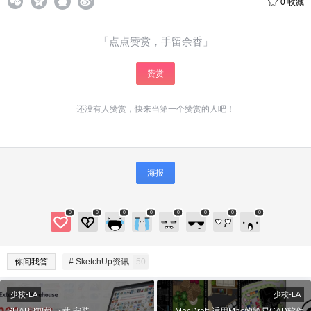
0
收藏
「点点赞赏，手留余香」
赞赏
还没有人赞赏，快来当第一个赞赏的人吧！
给少校-LA打赏
海报
付费内容
2
5
10
元
元
元
0
0
0
0
0
0
0
0
20
50
自定义
元
元
你问我答
# SketchUp资讯
50
¥
少校-LA
少校-LA
6位以上