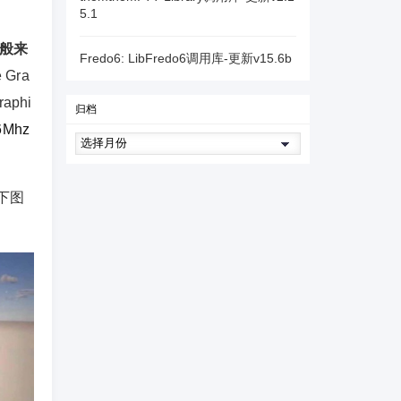
5.1
般来
Fredo6: LibFredo6调用库-更新v15.6b
e Gra
aphi
归档
Mhz
下图