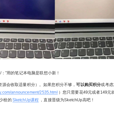
有一些显卡性能太差，可能是显卡的问题。 发现
是Intel(R)Xe Graphics型号，这个是集成显卡
（用集成显卡的电脑是办公的轻薄本、或者比较
扫描二维码继续阅读
老旧），一般来说Enscape是不支持集成显卡
的。不过呢，有例外，因为英特尔采用Xe架构的
核显有好几种。光看Intel(R)Xe Graphics不能直
接判断是哪一个架构，也就是这样不能直接出看I
ntel(R)Xe Graphics的性能，有一些Intel(R)Xe Gr
aphics型号已经到低端独立显卡的性能了，比如
英特尔的Iris Xe 96EU核显进步是真的大，在搭配
LPDDR4X-4266Mhz内存时，其跑分性能甚至能
力压NVDIA GeForece MX350。 这时，您可以死
阳/：”用的笔记本电脑是联想小新！
马当活马医，可以单击“忽略此错误并继续”，你会
发现，居然可以进入Enscape渲染界面（如下图
资源会收取适量积分）。如果您积分不够，
可以购买积分
或考虑
所示），进行渲染！ 注：此问题感谢“太阳/：”
ay.com/announcement/2535.html
）您只需要花49元或者149元
（网名）反馈，“太阳/：”用的笔记本电脑是联想
少校的
SketchUp课程
，直接晋级为SketchUp高吧！
小新！ 注：注册本网站新帐号，即送300积分
（下载资源会收取适量积分）。如果您积分不