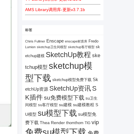
AMS Library调用库-更新v3.7.1b
标签
Enscape
Fredo
Chiris Fullmer
enscape材质库
sk
Lumion
sketchup卫生间模型
sketchup客厅模型
SketchUp教程
ske
etchup建模
sketchup模
tchup模型
型下载
Sk
sketchup模型免费下载
SketchUp资讯
S
etchUp资源
K插件
su免费模型下载
su卫生
su建模
su客厅模型
su建模教程
S
间模型
su模型下载
su模型免
U模型
vip
费下载
Thea Render
thomthom
TIG
免费su模型下载
免费