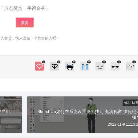
够，可以购买积分或考虑加入本站VIP，（链接：
「点点赞赏，手留余香」
https://www.sketchupvray.com/announcement/25
35.html）您只需要花49元或者149元就可以下载
赞赏
和观看整个网站了，一劳永逸！或者加入少校的S
ketchUp课程，直接晋级为SketchUp高吧！ 0 收
有人赞赏，快来当第一个赞赏的人吧！
藏
0
0
0
0
0
0
0
你问我
用户专用）
SketchUp如何在系统设置里面找到 充满视窗 快捷键
项
2022-11-9 11:13: