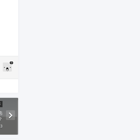
0
答
选
？
23