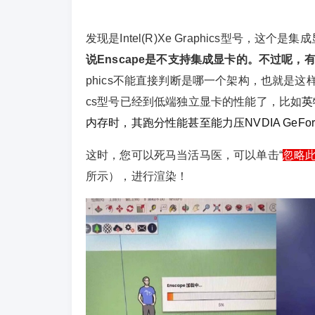
发现是Intel(R)Xe Graphics型号
说Enscape是不支持集成显卡的。不过呢，
phics不能直接判断是哪一个架构，也就是这样不能直接出
cs型号已经到低端独立显卡的性能了，比如
英
内存时，其跑分性能甚至能力压NVDIA GeForec
这时，您可以死马当活马医，可以单击“
忽略
所示），进行渲染！