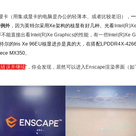
给少校-LA打赏
，这个是集成显卡（用集成显卡的电脑是办公的轻薄本、或者比较老旧），
一
付费内容
2
5
10
有例外
，因为
英特尔采用Xe架构的核显有好几种。光看
Intel(R)X
元
元
元
看Intel(R)Xe Graphics的性能，有一些Intel(R)Xe Gr
20
50
自定义
元
元
特尔的Iris Xe 96EU核显进步是真的大，在搭配LPDDR4X-4266
Enscape渲染器错误-渲染期间
e MX350
。
¥
6位以上
您没有权限发布内容，请购买会员或者提升权
遇到错误。它正在使用Intel中的
此错误并继续
”，你会发现，居然可以进入Enscape渲染界面（如
限。
GPU
6位以上
微信支付
问： Enscape渲染器错误-渲染期间遇到错误。它
正在使用Intel中的GPU Shader LightsTiledDepth
微信支付
忘记密码？
找回
已有帐号？
登录
立刻支付
Bounds.glsl:DispatchComputeGroupSize()reque
sted without a shader that supports variable grou
立刻支付
p sizes 答： 这个问题，首先还是要看显卡型号，