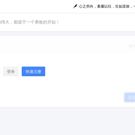
心之所向，素履以往，生如逆旅，
的伟大，都源于一个勇敢的开始！
修
登录
快速注册
提