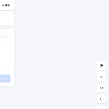
一苇以航
改资料
交评论