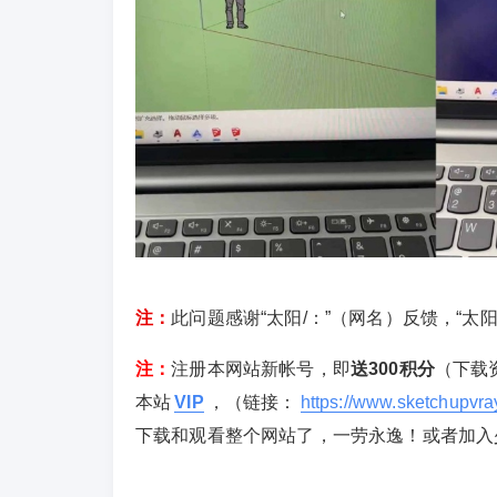
注：
此问题感谢“太阳/：”（网名）反馈，
“太
注：
注册本网站新帐号，即
送300积分
（下载
本站
VIP
，（链接：
https://www.sketchupvr
下载和观看整个网站了，一劳永逸！或者加入