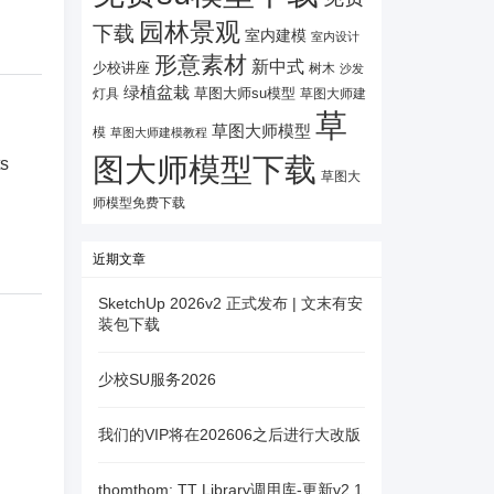
园林景观
下载
室内建模
室内设计
形意素材
新中式
少校讲座
树木
沙发
绿植盆栽
灯具
草图大师su模型
草图大师建
草
草图大师模型
模
草图大师建模教程
图大师模型下载
ts
草图大
师模型免费下载
近期文章
SketchUp 2026v2 正式发布 | 文末有安
装包下载
少校SU服务2026
我们的VIP将在202606之后进行大改版
thomthom: TT Library调用库-更新v2.1