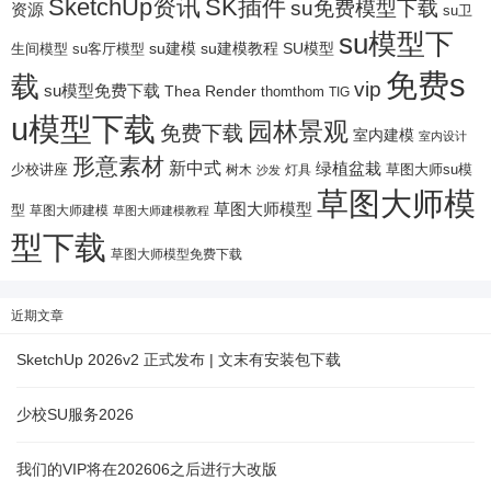
SketchUp资讯
SK插件
su免费模型下载
资源
su卫
su模型下
su建模
su客厅模型
su建模教程
SU模型
生间模型
免费s
载
vip
su模型免费下载
Thea Render
thomthom
TIG
u模型下载
园林景观
免费下载
室内建模
室内设计
形意素材
新中式
绿植盆栽
少校讲座
树木
灯具
草图大师su模
沙发
草图大师模
草图大师模型
型
草图大师建模
草图大师建模教程
型下载
草图大师模型免费下载
近期文章
SketchUp 2026v2 正式发布 | 文末有安装包下载
少校SU服务2026
我们的VIP将在202606之后进行大改版