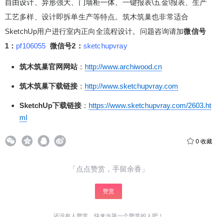
自由设计、异形强大、门墙柜一体、
一键报表\五金\报表、生产
工艺多样、设计即拆单生产等特点。筑木筑巢
也非常适合
SketchUp用户进行室内正向全流程设计。问题咨询请加
微信号
1：
pf106055
微信号2：
sketchupvray
筑木筑巢官网网站
：
http://www.archiwood.cn
筑木筑巢下载链接
：
http://www.sketchupvray.com
SketchUp下载链接
：
https://www.sketchupvray.com/2603.ht
ml
0
收藏
「点点赞赏，手留余香」
给少校-LA打赏
赞赏
付费内容
还没有人赞赏，快来当第一个赞赏的人吧！