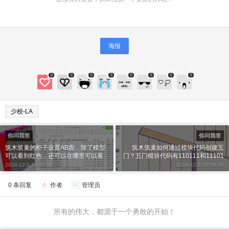
2
5
10
元
元
元
20
50
自定义
元
元
海报
¥
6位以上
0
0
0
0
0
0
0
0
6位以上
您没有权限发布内容，请购买会员或者提升权
限。
少校-LA
微信支付
你问我答
你问我答
微信支付
忘记密码？
找回
已有帐号？
登录
立刻支付
筑木筑巢的柜子设置AB面，除了模型
筑木筑巢如何通过模块代码创建五
可以看到红色，还可以在哪里可以看
门？五门模块代码有110111和11101
到显示？
1吗？
2024-12-3 14:43:33
2024-12-3 15:58:45
立刻支付
0 条回复
A
作者
M
管理员
所有的伟大，都源于一个勇敢的开始！