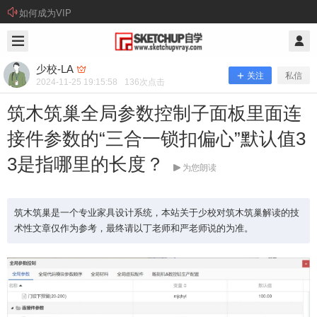
如何成为VIP
2024/11/25
少校-LA @ SketchUp自学
少校-LA
关注
私信
2024-11-25 19:15:58
136
次点击
筑木筑巢全局参数控制子面板里面连
接件参数的“三合一锁扣偏心”默认值3
3是指哪里的长度？
为您朗读
筑木筑巢全局参数控制子面板里面连接
筑木筑巢是一个专业家具设计系统，本站关于少校对筑木筑巢解读的技
术性文章仅作为参考，最终请以丁老师和严老师说的为准。
件参数的“三合一锁扣偏心”默认值33是
指哪里的长度？
筑木筑巢是一个专业家具设计系统，本站关于少校