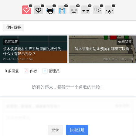
0
0
0
0
0
0
0
0
立刻支付
你问我答
你问我答
你问我答
筑木筑巢套材生产系统里面的板件为
筑木筑巢封边条预览在哪里可以看？
什么没有显示孔位？
2024-11-25 19:07:54
2024-11-25 19:20:29
0 条回复
A
作者
M
管理员
所有的伟大，都源于一个勇敢的开始！
修改资料
欢迎您，新朋友，感谢参与互动！
登录
快速注册