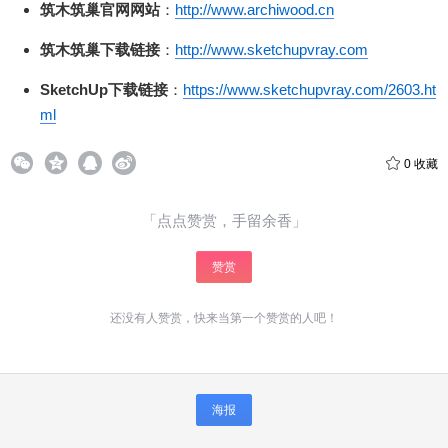
筑木筑巢官网网站
：
http://www.archiwood.cn
筑木筑巢下载链接
：
http://www.sketchupvray.com
SketchUp下载链接
：
https://www.sketchupvray.com/2603.ht
给少校-LA打赏
ml
付费内容
2
5
10
0
收藏
元
元
元
20
50
自定义
元
元
「点点赞赏，手留余香」
赞赏
¥
6位以上
还没有人赞赏，快来当第一个赞赏的人吧！
6位以上
您没有权限发布内容，请购买会员或者提升权
限。
微信支付
海报
微信支付
忘记密码？
找回
已有帐号？
登录
立刻支付