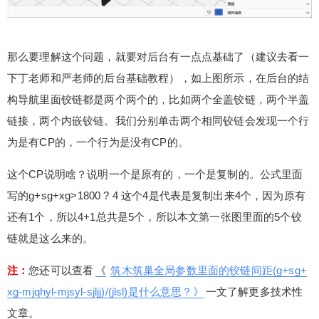
那么要理解这个问题，就要对后台有一点点基础了（建议去看一
下丁老师和严老师的后台基础教程），如上图所示，在后台的结
构导航里面铰链都是两个两个的，比如两个全盖铰链，两个半盖
链接，两个内嵌铰链。我们分别单击两个相同铰链会发现一个行
为是有CP的，一个行为是没有CP的。
这个CP说明啥？说明一个是原有的，一个是复制的。公式里面
写的
g+sg+xg>1800 ? 4 这个4是代表是复制出来4个，因为原有
还有1个，所以4+1总共是5个，所以本文第一张图里面的5个铰
给少校-LA打赏
链就是这么来的。
付费内容
2
5
10
注：
您还可以查看
《
筑木筑巢全局参数里面的铰链间距(g+sg+
元
元
元
xg-mjqhyl-mjsyl-sjljj)/(jlsl)是什么意思？》
一文了解更多技术性
20
50
自定义
元
元
文章。