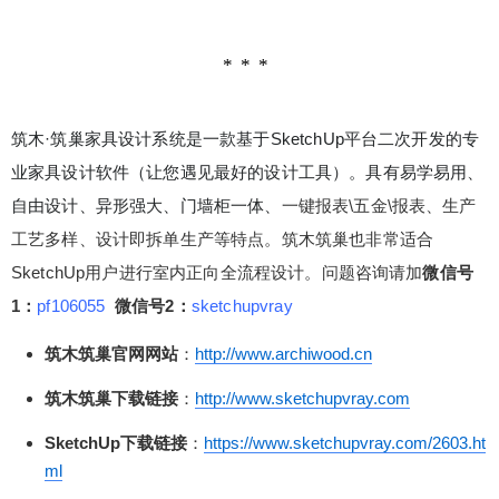
¥
6位以上
6位以上
您没有权限发布内容，请购买会员或者提升权
限。
筑木·筑巢家具设计系统是一款基于SketchUp平台二次开发的专
微信支付
业家具设计软件（让您遇见最好的设计工具）。具有易学易用、
自由设计、异形强大、门墙柜一体、
一键报表\五金\报表、生产
微信支付
忘记密码？
找回
已有帐号？
登录
工艺多样、设计即拆单生产等特点。筑木筑巢
也非常适合
立刻支付
SketchUp用户进行室内正向全流程设计。问题咨询请加
微信号
立刻支付
1：
pf106055
微信号2：
sketchupvray
筑木筑巢官网网站
：
http://www.archiwood.cn
筑木筑巢下载链接
：
http://www.sketchupvray.com
SketchUp下载链接
：
https://www.sketchupvray.com/2603.ht
ml