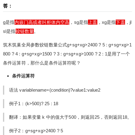
答：
g是指
内嵌门高或者叫柜体内空高
，sg是指
上盖
，xg是指
下盖
，jl
sl是指
铰链数量
。
筑木筑巢全局参数铰链数量公式g+sg+xg>2400 ? 5 : g+sg+xg>1
800 ? 4 : g+sg+xg>1500 ? 3 : g+sg+xg>1000 ? 2 : 1是用了一个
条件运算符，那什么是条件运算符呢？
条件运算符
语法 variablename=(condition)?value1:value2
例子1：(k>500)? 25 : 18
翻译：如果变量 k 中的值大于500，则返回25，否则返回18。
例子2：
g+sg+xg>2400 ? 5