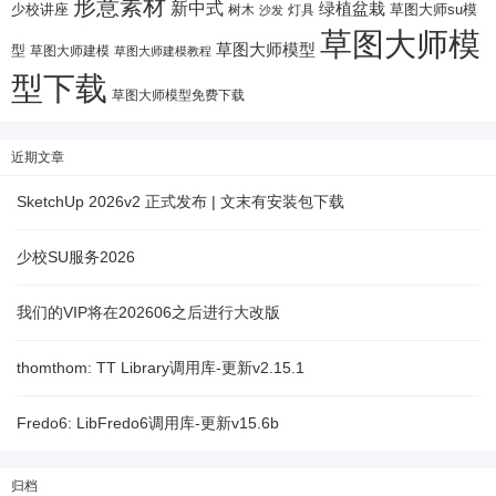
形意素材
新中式
绿植盆栽
少校讲座
树木
灯具
草图大师su模
沙发
草图大师模
草图大师模型
型
草图大师建模
草图大师建模教程
型下载
草图大师模型免费下载
近期文章
SketchUp 2026v2 正式发布 | 文末有安装包下载
少校SU服务2026
我们的VIP将在202606之后进行大改版
thomthom: TT Library调用库-更新v2.15.1
Fredo6: LibFredo6调用库-更新v15.6b
归档