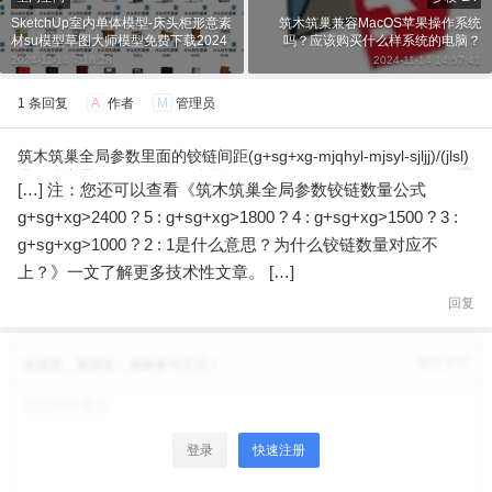
SketchUp室内单体模型-床头柜形意素
筑木筑巢兼容MacOS苹果操作系统
材su模型草图大师模型免费下载2024
吗？应该购买什么样系统的电脑？
01114
2024-11-14 7:18:28
2024-11-14 14:57:41
1 条回复
A
作者
M
管理员
筑木筑巢全局参数里面的铰链间距(g+sg+xg-mjqhyl-mjsyl-sjljj)/(jlsl)
是什么意思？ – SketchUp自学
-1
1年前
[…] 注：您还可以查看《筑木筑巢全局参数铰链数量公式
g+sg+xg>2400 ? 5 : g+sg+xg>1800 ? 4 : g+sg+xg>1500 ? 3 :
g+sg+xg>1000 ? 2 : 1是什么意思？为什么铰链数量对应不
上？》一文了解更多技术性文章。 […]
回复
修改资料
欢迎您，新朋友，感谢参与互动！
登录
快速注册