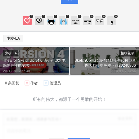
0
0
0
0
0
0
0
0
少校-LA
少校-LA
植物花草
Thea for SketchUp v4.0|西娅v4.0对电
SketchUp现代绿植盆栽模型su模型草
脑硬件性能要求
图大师模型免费下载20240806
2024-8-5 12:55:48
2024-8-6 7:14:56
0 条回复
A
作者
M
管理员
所有的伟大，都源于一个勇敢的开始！
修改资料
欢迎您，新朋友，感谢参与互动！