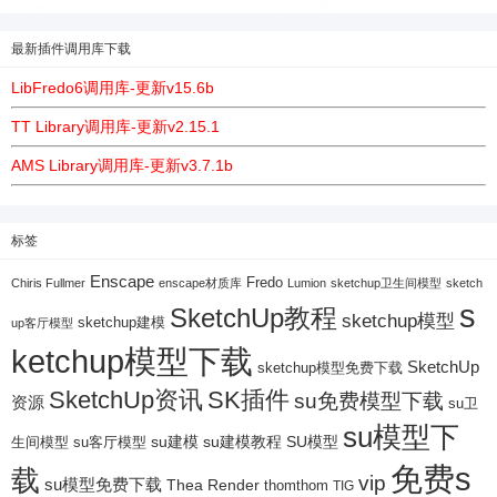
最新插件调用库下载
LibFredo6调用库-更新v15.6b
TT Library调用库-更新v2.15.1
AMS Library调用库-更新v3.7.1b
标签
Enscape
Fredo
Chiris Fullmer
enscape材质库
Lumion
sketchup卫生间模型
sketch
s
SketchUp教程
sketchup模型
sketchup建模
up客厅模型
ketchup模型下载
SketchUp
sketchup模型免费下载
SketchUp资讯
SK插件
su免费模型下载
资源
su卫
su模型下
su建模
su客厅模型
su建模教程
SU模型
生间模型
免费s
载
vip
su模型免费下载
Thea Render
thomthom
TIG