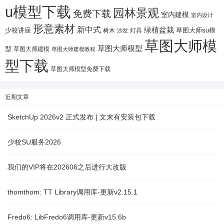
u模型下载
园林景观
免费下载
室内建模
室内设计
形意素材
新中式
绿植盆栽
少校讲座
树木
灯具
草图大师su模
沙发
草图大师模
草图大师模型
型
草图大师建模
草图大师建模教程
型下载
草图大师模型免费下载
近期文章
SketchUp 2026v2 正式发布 | 文末有安装包下载
少校SU服务2026
我们的VIP将在202606之后进行大改版
thomthom: TT Library调用库-更新v2.15.1
Fredo6: LibFredo6调用库-更新v15.6b