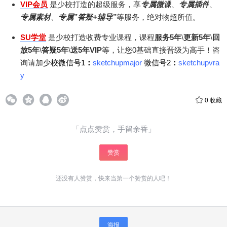
20
50
自定义
VIP会员
是少校打造的超级服务，享
专属微课
、
专属插件
、
元
元
专属素材
、
专属”答疑+辅导”
等服务，绝对物超所值。
¥
SU学堂
是少校打造收费专业课程，课程
服务5年
\
更新5年
\
回
6位以上
放5年
\
答疑5年
\
送5年VIP
等，让您0基础直接晋级为高手！咨
询请加
少校微信号1
：
sketchupmajor
微信号2
：
sketchupvra
6位以上
您没有权限发布内容，请购买会员或者提升权
y
限。
微信支付
0
收藏
微信支付
忘记密码？
找回
已有帐号？
登录
立刻支付
「点点赞赏，手留余香」
立刻支付
赞赏
还没有人赞赏，快来当第一个赞赏的人吧！
海报