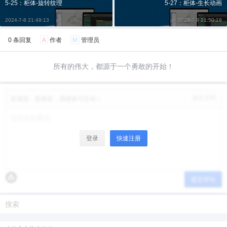
5-25：柜体-旋转纹理
5-27：柜体-生长动画
6位以上
您没有权限发布内容，请购买会员或者提升权
2024-7-8 21:49:13
2024-7-8 21:50:19
限。
0 条回复
A
作者
M
管理员
微信支付
所有的伟大，都源于一个勇敢的开始！
微信支付
忘记密码？
找回
已有帐号？
登录
立刻支付
修改资料
欢迎您，新朋友，感谢参与互动！
立刻支付
登录
快速注册
提交评论