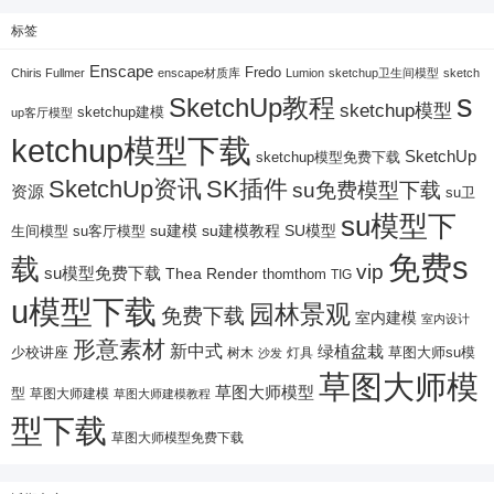
标签
Enscape
Fredo
Chiris Fullmer
enscape材质库
Lumion
sketchup卫生间模型
sketch
s
SketchUp教程
sketchup模型
sketchup建模
up客厅模型
ketchup模型下载
SketchUp
sketchup模型免费下载
SketchUp资讯
SK插件
su免费模型下载
资源
su卫
su模型下
su建模
su客厅模型
su建模教程
SU模型
生间模型
免费s
载
vip
su模型免费下载
Thea Render
thomthom
TIG
u模型下载
园林景观
免费下载
室内建模
室内设计
形意素材
新中式
绿植盆栽
少校讲座
树木
灯具
草图大师su模
沙发
草图大师模
草图大师模型
型
草图大师建模
草图大师建模教程
型下载
草图大师模型免费下载