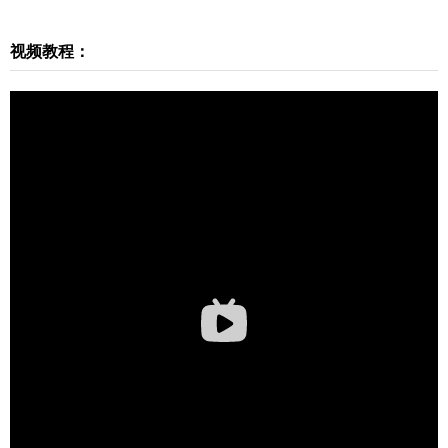
装包是免费下载的，问题咨询请加少校 微信号：sk
etchupmajor 邮箱：272447833@qq.com 以下为安
视频教程：
装包下载： 筑木筑巢下载链接：https://www.sketch
upvray.com/230064.html SketchUp下载链接：http
s://www.sketchupvray.com/2603.html 0 收藏
扫描二维码继续阅读