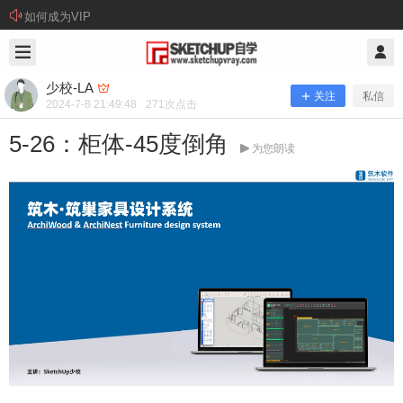
如何成为VIP
2024/7/08
少校-LA @ SketchUp自学
少校-LA
关注
私信
2024-7-8 21:49:48
271
次点击
5-26：柜体-45度倒角
为您朗读
5-26：柜体-45度倒角
视频教程： 插件下载： 筑木筑巢家具设计系统的安