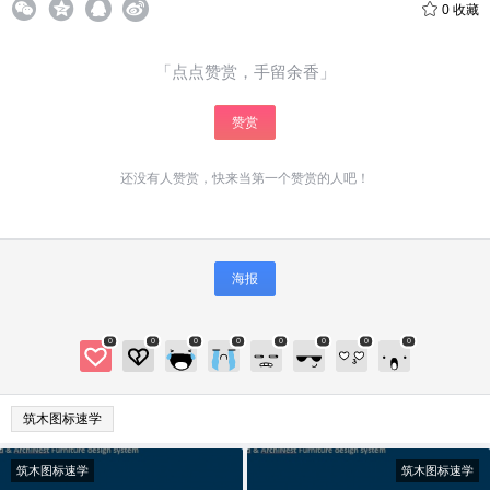
0
收藏
「点点赞赏，手留余香」
赞赏
还没有人赞赏，快来当第一个赞赏的人吧！
给少校-LA打赏
海报
付费内容
2
5
10
元
元
元
0
0
0
0
0
0
0
0
20
50
自定义
元
元
筑木图标速学
¥
6位以上
筑木图标速学
筑木图标速学