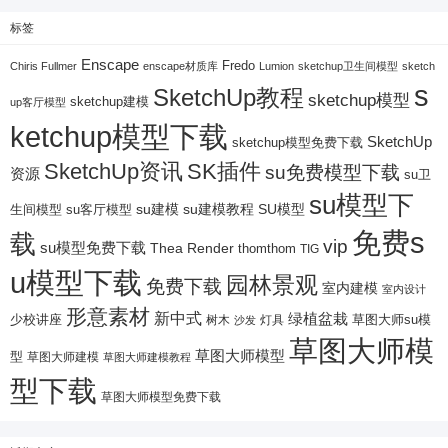
标签
Enscape
Fredo
Chiris Fullmer
enscape材质库
Lumion
sketchup卫生间模型
sketch
s
SketchUp教程
sketchup模型
sketchup建模
up客厅模型
ketchup模型下载
SketchUp
sketchup模型免费下载
SketchUp资讯
SK插件
su免费模型下载
资源
su卫
su模型下
su建模
su客厅模型
su建模教程
SU模型
生间模型
免费s
载
vip
su模型免费下载
Thea Render
thomthom
TIG
u模型下载
园林景观
免费下载
室内建模
室内设计
形意素材
新中式
绿植盆栽
少校讲座
树木
灯具
草图大师su模
沙发
草图大师模
草图大师模型
型
草图大师建模
草图大师建模教程
型下载
草图大师模型免费下载