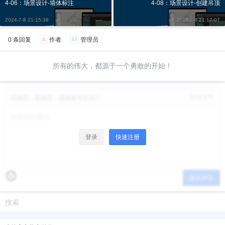
4-06：场景设计-墙体标注
4-08：场景设计-创建吊顶
6位以上
您没有权限发布内容，请购买会员或者提升权
2024-7-8 21:15:38
2024-7-8 21:17:07
限。
0 条回复
A
作者
M
管理员
微信支付
所有的伟大，都源于一个勇敢的开始！
微信支付
忘记密码？
找回
已有帐号？
登录
立刻支付
修改资料
欢迎您，新朋友，感谢参与互动！
立刻支付
登录
快速注册
提交评论