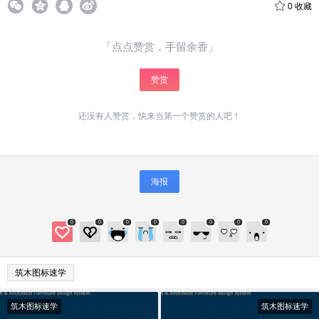
0
收藏
「点点赞赏，手留余香」
赞赏
还没有人赞赏，快来当第一个赞赏的人吧！
给少校-LA打赏
海报
付费内容
2
5
10
元
元
元
0
0
0
0
0
0
0
0
20
50
自定义
元
元
筑木图标速学
¥
6位以上
筑木图标速学
筑木图标速学