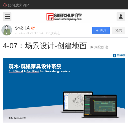
如何成为VIP
2024/7/08
少校-LA @ SketchUp自学
少校-LA
关注
私信
2024-7-8 21:16:24
83
次点击
4-07：场景设计-创建地面
为您朗读
4-07：场景设计-创建地面
视频教程： 插件下载： 筑木筑巢家具设计系统的安