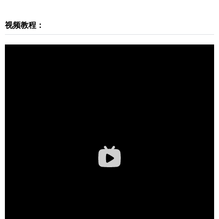
装包是免费下载的，问题咨询请加少校 微信号：sk
etchupmajor 邮箱：272447833@qq.com 以下为安
视频教程：
装包下载： 筑木筑巢下载链接：https://www.sketch
upvray.com/230064.html SketchUp下载链接：http
s://www.sketchupvray.com/2603.html 0 收藏
扫描二维码继续阅读