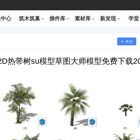
题中心
筑木筑巢
插件库
素材库
新发现
学堂
关注
-2D热带树su模型草图大师模型免费下载20