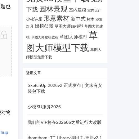
问题也
园林景观
下载
室内建模
室内设计
形意素材
新中式
少校讲座
树木
沙发
绿植盆栽
灯具
草图大师su模型
草图大师建
草
草图大师模型
模
草图大师建模教程
图大师模型下载
草图大
师模型免费下载
近期文章
SketchUp 2026v2 正式发布 | 文末有安
装包下载
少校SU服务2026
绝对物
我们的VIP将在202606之后进行大改版
chup
thomthom: TT Library调用库-更新v2.1