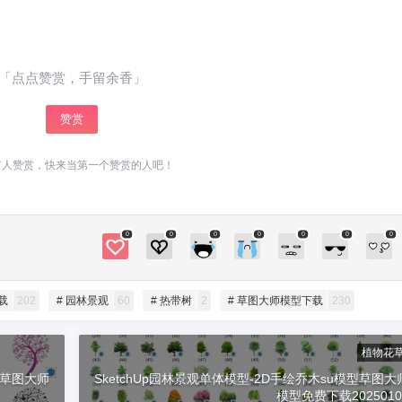
立刻支付
藏，您需要登录才能查看 登录立刻注册 仅需149
元，成为VIP会员⋘点击了解详情，享“答疑+辅
导”服务，且可下载全站资源（微课堂、插件、素
材），绝对物超所值！ 学堂有系统进阶SketchUp
「点点赞赏，手留余香」
扫描二维码继续阅读
课程⋘点击了解详情，0基础直接晋级为Sketch
赞赏
Up高手！咨询请加少校微信号1：sketchupmajo
r 微信号2：sketchupvray 0 收藏
有人赞赏，快来当第一个赞赏的人吧！
0
0
0
0
0
0
0
载
202
# 园林景观
60
# 热带树
2
# 草图大师模型下载
230
植物花
型草图大师
SketchUp园林景观单体模型-2D手绘乔木su模型草图大
模型免费下载2025010