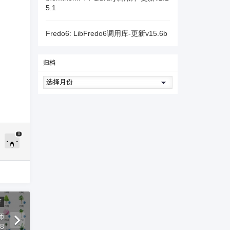
5.1
Fredo6: LibFredo6调用库-更新v15.6b
归档
0
草
师
8