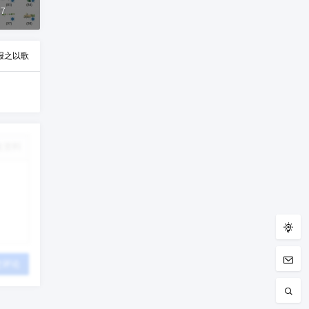
37
报之以歌
改资料
交评论