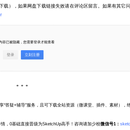
下载），如果网盘下载链接失效请在评论区留言。如果有其它
r
给SketchUp小编打赏
付费内容
2
5
10
元
元
元
内容已被隐藏，您需要登录才能查看
20
50
自定义
元
元
登录
立刻注册
SketchUp园林景观单体模型-2
¥
6位以上
您没有权限发布内容，请购买会员或者提升权
D热带树su模型草图大师模型免
限。
费下载20250107
6位以上
微信支付
资源下载： 本站提供百度网盘下载方式（建议安
享“答疑+辅导”服务，且可下载全站资源（微课堂、插件、素材），
装客户端下载），如果网盘下载链接失效请在评
微信支付
忘记密码？
找回
已有帐号？
登录
立刻支付
论区留言。如果有其它问题也可直接加我个人微
，0基础直接晋级为SketchUp高手！咨询请加
少校
微信号1：
sket
信，微信号：sketchupmajor 当前内容已被隐